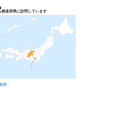
2
都道府県に訪問しています
長野
|