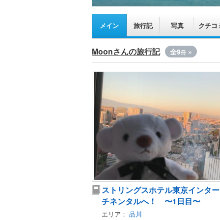
メイン
旅行記
写真
クチコ
Moonさんの旅行記
全9
»
冊
ストリングスホテル東京インター
チネンタルへ！ 〜1日目〜
エリア：
品川