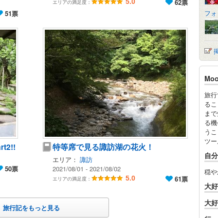
5.0
62票
エリアの満足度：
フォ
51票
Mo
旅行
るこ
まで
る機
うこ
ツー
2!!
特等席で見る諏訪湖の花火！
自分
エリア：
諏訪
50票
2021/08/01 - 2021/08/02
穏や
5.0
61票
エリアの満足度：
大好
大好
旅行記をもっと見る