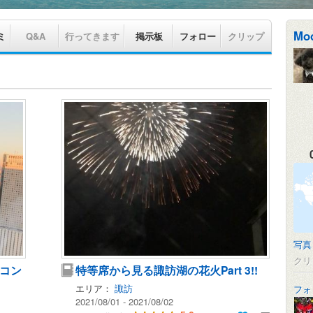
Mo
ミ
Q&A
行ってきます
掲示板
フォロー
クリップ
写真
クリ
コン
特等席から見る諏訪湖の花火Part 3!!
エリア：
諏訪
フォ
2021/08/01 - 2021/08/02