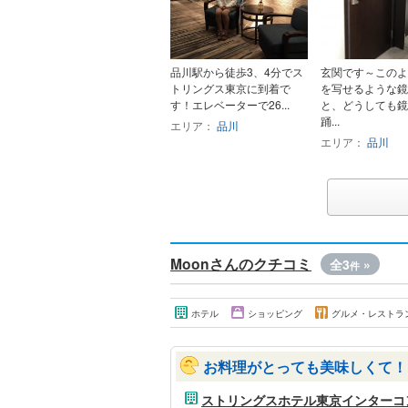
品川駅から徒歩3、4分でス
玄関です～このよ
トリングス東京に到着で
を写せるような鏡
す！エレベーターで26...
と、どうしても鏡
踊...
エリア：
品川
エリア：
品川
Moonさんのクチコミ
全3
»
件
ホテル
ショッピング
グルメ・レストラ
お料理がとっても美味しくて！
ストリングスホテル東京インターコ