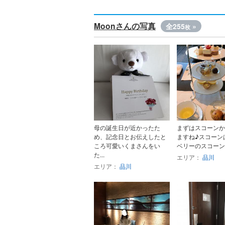
Moonさんの写真
全255
»
枚
母の誕生日が近かったた
まずはスコーンか
め、記念日とお伝えしたと
ますね♪スコーン
ころ可愛いくまさんをい
ベリーのスコーンと
た...
エリア：
品川
エリア：
品川