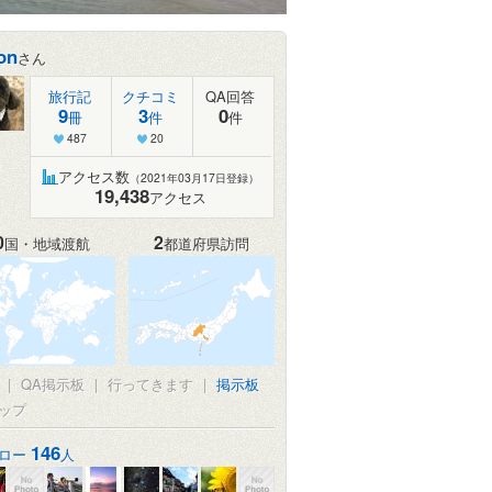
on
さん
旅行記
クチコミ
QA回答
9
3
0
冊
件
件
487
20
アクセス数
（2021年03月17日登録）
19,438
アクセス
0
2
国・地域渡航
都道府県訪問
|
QA掲示板
|
行ってきます
|
掲示板
ップ
146
ロー
人