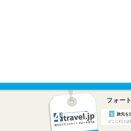
フォー
1
旅先を
どこに行けば