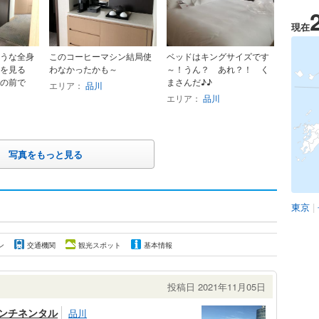
現在
うな全身
このコーヒーマシン結局使
ベッドはキングサイズです
を見る
わなかったかも～
～！うん？ あれ？！ く
の前で
まさんだ♪♪
エリア：
品川
エリア：
品川
写真をもっと見る
東京
|
ン
交通機関
観光スポット
基本情報
投稿日 2021年11月05日
ンチネンタル
品川