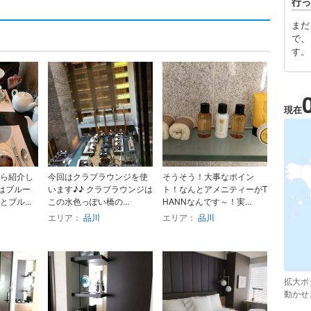
行っ
まだ
で、
す。
現在
ら紹介し
今回はクラブラウンジを使
そうそう！大事なポイン
はブルー
います♪♪ クラブラウンジは
ト！なんとアメニティーがT
ブル...
この水色っぽい橋の...
HANNなんです～！実...
エリア：
品川
エリア：
品川
拡大ボ
動かせ