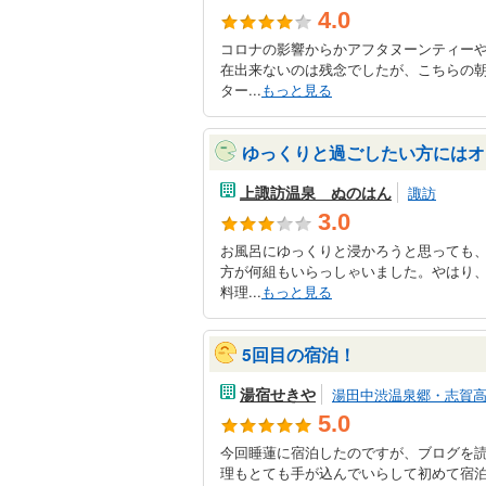
4.0
コロナの影響からかアフタヌーンティー
在出来ないのは残念でしたが、こちらの
ター...
もっと見る
ゆっくりと過ごしたい方にはオ
上諏訪温泉 ぬのはん
諏訪
3.0
お風呂にゆっくりと浸かろうと思っても
方が何組もいらっしゃいました。やはり
料理...
もっと見る
5回目の宿泊！
湯宿せきや
湯田中渋温泉郷・志賀
5.0
今回睡蓮に宿泊したのですが、ブログを
理もとても手が込んでいらして初めて宿泊