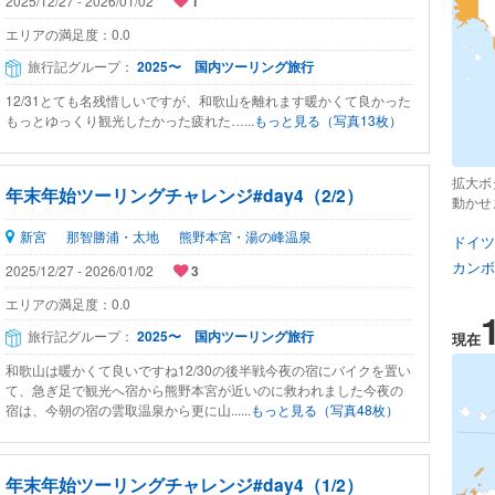
2025/12/27 - 2026/01/02
1
エリアの満足度：
0.0
旅行記グループ：
2025〜 国内ツーリング旅行
12/31とても名残惜しいですが、和歌山を離れます暖かくて良かった
もっとゆっくり観光したかった疲れた…...
もっと見る（写真13枚）
拡大ボ
年末年始ツーリングチャレンジ#day4（2/2）
動かせ
新宮
那智勝浦・太地
熊野本宮・湯の峰温泉
ドイツ
カンボ
2025/12/27 - 2026/01/02
3
エリアの満足度：
0.0
旅行記グループ：
2025〜 国内ツーリング旅行
現在
和歌山は暖かくて良いですね12/30の後半戦今夜の宿にバイクを置い
て、急ぎ足で観光へ宿から熊野本宮が近いのに救われました今夜の
宿は、今朝の宿の雲取温泉から更に山......
もっと見る（写真48枚）
年末年始ツーリングチャレンジ#day4（1/2）