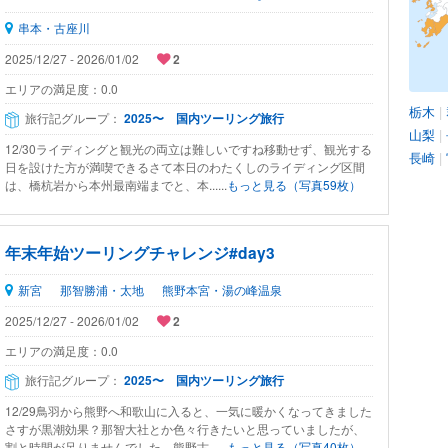
串本・古座川
2025/12/27 - 2026/01/02
2
エリアの満足度：
0.0
栃木
|
旅行記グループ：
2025〜 国内ツーリング旅行
山梨
|
12/30ライディングと観光の両立は難しいですね移動せず、観光する
長崎
|
日を設けた方が満喫できるさて本日のわたくしのライディング区間
は、橋杭岩から本州最南端までと、本......
もっと見る（写真59枚）
年末年始ツーリングチャレンジ#day3
新宮
那智勝浦・太地
熊野本宮・湯の峰温泉
2025/12/27 - 2026/01/02
2
エリアの満足度：
0.0
旅行記グループ：
2025〜 国内ツーリング旅行
12/29鳥羽から熊野へ和歌山に入ると、一気に暖かくなってきました
さすが黒潮効果？那智大社とか色々行きたいと思っていましたが、
割と時間が足りませんでした。熊野古......
もっと見る（写真40枚）