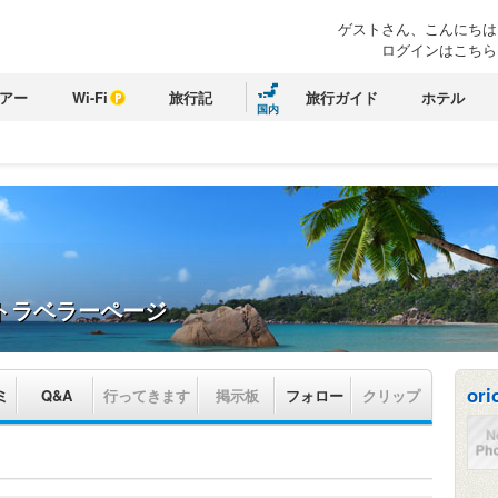
ゲストさん、こんにちは
ログインはこちら
アー
Wi-Fi
旅行記
旅行ガイド
ホテル
国内
トラベラーページ
ori
ミ
Q&A
行ってきます
掲示板
フォロー
クリップ