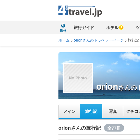
旅行ガイド
ホテル
ツ
海外
ホーム
>
orionさんのトラベラーページ
>
旅行記
orion
さんの
メイン
旅行記
写真
クチコ
orionさんの旅行記
全77冊