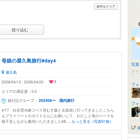
条件をクリア
母娘の屋久島旅行#day4
写真
クリ
屋久島
2026/04/13 - 2026/04/20
7
フォ
エリアの満足度：
0.0
旅行記グループ：
202408〜 国内旅行
フォ
4/17 白谷雲水峡コース苔むす森と太鼓岩に行ってきましたこちら
もプライベートのガイドさんにお願いして、わたしと母のペースを
様子見しながら案内いただきました68......
もっと見る（写真91枚）