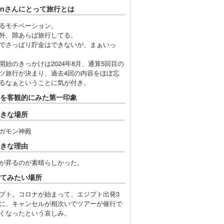
ionさんにとって旅行とは
るモチベーション。
外、隙あらば旅行してる。
でさっぱり貯金はできないが、まぁいっ
開始のきっかけは2024年8月、通算5回目の
ツ旅行が決まり、過去4回の内容をほぼ忘
るなぁということに気が付き。
を客観的にみた第一印象
きな場所
ガモン神殿
きな理由
が昇るのが素晴らしかった。
てみたい場所
プト。コロナが始まって、エジプト出発3
に、キャンセルが相次いでツアーが催行で
くなったという哀しみ。