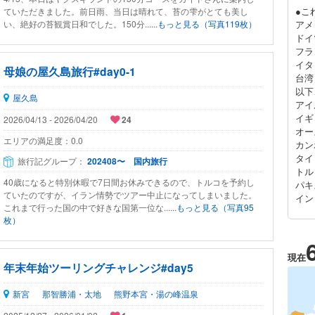
●こ
ていただきました。前日雨、当日は晴れて、苔の雫がとても美し
い、絶好の苔観賞日和でした。150分......
もっと見る（写真119枚）
アメ
ド
フラ
イタ
母娘の屋久島旅行#day0-1
台
以下
屋久島
アイ
イギ
2026/04/13 - 2026/04/20
24
オー
エリアの満足度：
0.0
カン
タイ
旅行記グループ：
202408〜 国内旅行
トル
40歳になると特別休暇で7日間お休みできるので、トルコを予約し
パキ
ていたのですが、イラン情勢でツアー中止になってしまいました。
イン
これまで行った国の中で好きな国第一位な......
もっと見る（写真95
枚）
現在
年末年始ツーリングチャレンジ#day5
新宮
那智勝浦・太地
熊野本宮・湯の峰温泉