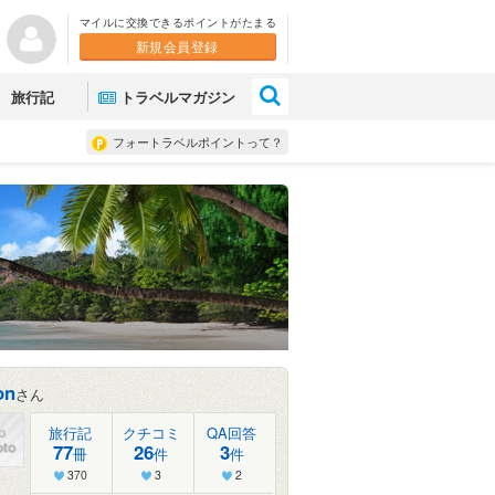
マイルに交換できるポイントがたまる
新規会員登録
×
旅行記
トラベルマガジン
フォートラベルポイントって？
on
さん
旅行記
クチコミ
QA回答
77
26
3
冊
件
件
370
3
2