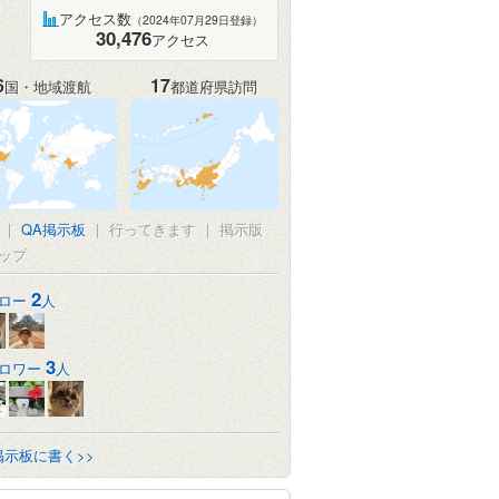
アクセス数
（2024年07月29日登録）
30,476
アクセス
6
17
国・地域渡航
都道府県訪問
|
QA掲示板
|
行ってきます
|
掲示版
ップ
2
ロー
人
3
ロワー
人
掲示板に書く>>