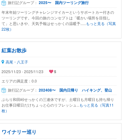
旅行記グループ：
2025〜 国内ツーリング旅行
年末年始ツーリングチャレンジマイカーというサポートカー付きの
ツーリングです。今回の旅のコンセプトは「暖かい場所を目指し
て」と思いきや、天気予報はせっかくの温暖予......
もっと見る（写真
22枚）
紅葉お散歩
高尾・八王子
2025/11/23 - 2025/11/23
5
エリアの満足度：
0.0
旅行記グループ：
202408〜 国内日帰り ハイキング、登山
ぶらり和田峠せっかくの三連休ですが、土曜日も月曜日も持ち帰り
お仕事日曜日だけちょっと心のリフレッシュ...
もっと見る（写真11
枚）
ワイナリー巡り