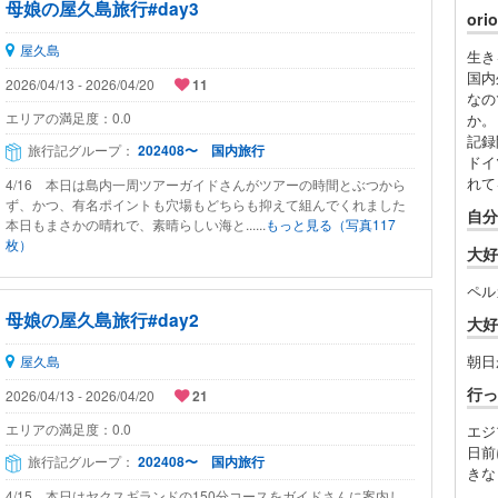
母娘の屋久島旅行#day3
or
屋久島
生き
国内
2026/04/13 - 2026/04/20
11
なの
エリアの満足度：
0.0
か。
記録
旅行記グループ：
202408〜 国内旅行
ドイ
れて
4/16 本日は島内一周ツアーガイドさんがツアーの時間とぶつから
ず、かつ、有名ポイントも穴場もどちらも抑えて組んでくれました
自分
本日もまさかの晴れで、素晴らしい海と......
もっと見る（写真117
枚）
大好
ペル
母娘の屋久島旅行#day2
大好
朝日
屋久島
行っ
2026/04/13 - 2026/04/20
21
エリアの満足度：
0.0
エジ
日前
旅行記グループ：
202408〜 国内旅行
きな
4/15、本日はヤクスギランドの150分コースをガイドさんに案内し