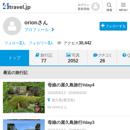
ログイン
新規登録
検索
MENU
orionさん
フォローする
プロフィール
2
3
30,442
フォロー
人
フォロワー
人
アクセス
旅行記
写真
クチコミ
トップ
77
2052
26
最近の旅行記
母娘の屋久島旅行#day4
2026/04/13 - 2026/04/20
屋久島(鹿児島)
by orionさん
7
母娘の屋久島旅行#day3