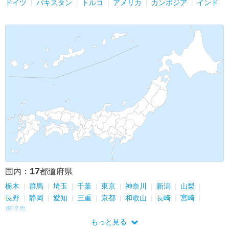
ドイツ
パキスタン
トルコ
アメリカ
カンボジア
インド
17
国内：
都道府県
栃木
群馬
埼玉
千葉
東京
神奈川
新潟
山梨
長野
静岡
愛知
三重
京都
和歌山
長崎
宮崎
鹿児島
もっと見る