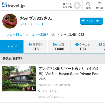
ログイン
新規登録
検索
MENU
おみヴぉ333さん
フォローする
プロフィール
56
210
1,464,082
フォロー
人
フォロワー
人
アクセス
旅行記
写真
クチコミ
トップ
315
33400
139
最近の旅行記
アンダマン海 リゾートめぐり（６泊９
日）Vol.5 ～ Haven Suite Private Pool
Villa
2026/05/01 - 2026/05/09
41
クラビ(タイ)
by おみヴぉ333さん