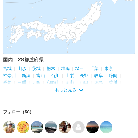
28
国内：
都道府県
宮城
山形
茨城
栃木
群馬
埼玉
千葉
東京
神奈川
新潟
富山
石川
山梨
長野
岐阜
静岡
愛知
三重
大阪
和歌山
岡山
山口
徳島
香川
愛媛
福岡
大分
沖縄
もっと見る
フォロー（56）