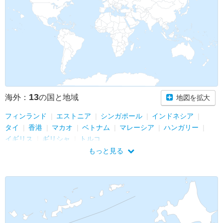
13
海外：
の国と地域
地図を拡大
フィンランド
エストニア
シンガポール
インドネシア
タイ
香港
マカオ
ベトナム
マレーシア
ハンガリー
イギリス
ギリシャ
トルコ
もっと見る