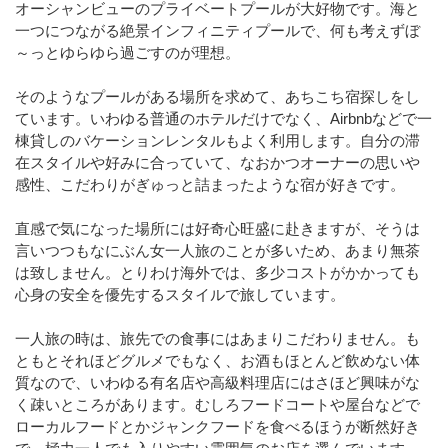
オーシャンビューのプライベートプールが大好物です。海と
一つにつながる絶景インフィニティプールで、何も考えずぼ
～っとゆらゆら過ごすのが理想。
そのようなプールがある場所を求めて、あちこち宿探しをし
ています。いわゆる普通のホテルだけでなく、Airbnbなどで一
棟貸しのバケーションレンタルもよく利用します。自分の滞
在スタイルや好みに合っていて、なおかつオーナーの思いや
感性、こだわりがぎゅっと詰まったような宿が好きです。
直感で気になった場所には好奇心旺盛に赴きますが、そうは
言いつつもなにぶん女一人旅のことが多いため、あまり無茶
は致しません。とりわけ海外では、多少コストがかかっても
心身の安全を優先するスタイルで旅しています。
一人旅の時は、旅先での食事にはあまりこだわりません。も
ともとそれほどグルメでもなく、お酒もほとんど飲めない体
質なので、いわゆる有名店や高級料理店にはさほど興味がな
く疎いところがあります。むしろフードコートや屋台などで
ローカルフードとかジャンクフードを食べるほうが断然好き