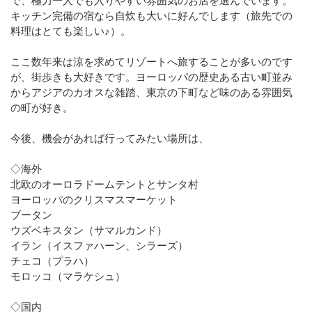
で、極力一人でも入りやすい雰囲気のお店を選んでいます。
キッチン完備の宿なら自炊も大いに好んでします（旅先での
料理はとても楽しい♪）。
ここ数年来は涼を求めてリゾートへ旅することが多いのです
が、街歩きも大好きです。ヨーロッパの歴史ある古い町並み
からアジアのカオスな雑踏、東京の下町など味のある雰囲気
の町が好き。
今後、機会があれば行ってみたい場所は、
◇海外
北欧のオーロラドームテントとサンタ村
ヨーロッパのクリスマスマーケット
ブータン
ウズベキスタン（サマルカンド）
イラン（イスファハーン、シラーズ）
チェコ（プラハ）
モロッコ（マラケシュ）
◇国内