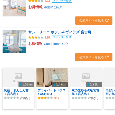
スポンサー提供
3.23
お得情報
客室のご紹介
公式サイトを見る
サントリーニ ホテル＆ヴィラズ 宮古島
スポンサー提供
3.25
お得情報
Guest Room 紹介
公式サイトを見る
1.03km
1.47km
1.73km
民宿 さんしん村
プライベートハウス
東の里ゆらの宿宮古
民宿い
＜宮古島＞
YOSHINO
島＜宮古島＞
宮古島
評価なし
3.12
評価なし