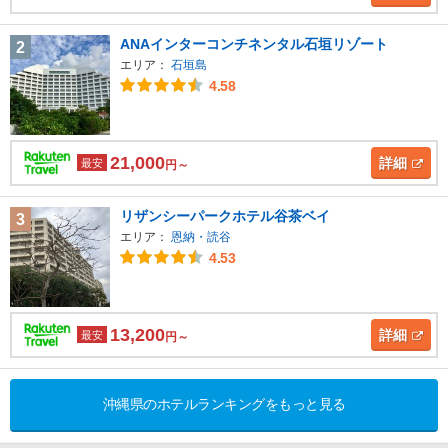
ANAインターコンチネンタル石垣リゾート
2
エリア：
石垣島
4.58
21,000
詳細
最安
円～
リザンシーパークホテル谷茶ベイ
3
エリア：
恩納・読谷
4.53
13,200
詳細
最安
円～
沖縄県のホテルランキングをもっと見る