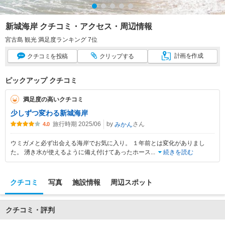
新城海岸 クチコミ・アクセス・周辺情報
宮古島 観光 満足度ランキング 7位
計画
を作成
クチコミ
を投稿
クリップ
する
ピックアップ クチコミ
満足度の高いクチコミ
少しずつ変わる新城海岸
旅行時期 2025/06
by
さん
みかん
4.0
ウミガメと必ず出会える海岸でお気に入り。 １年前とは変化がありまし
た。 湧き水が使えるように備え付けてあったホース
...
続きを読む
クチコミ
写真
施設情報
周辺スポット
クチコミ・評判