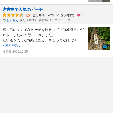
宮古島で人気のビーチ
4.5
旅行時期：2022/10（約4年前）
0
by
さん（女性）
宮古島 クチコミ：19件
ともちん
宮古島のキレイなビーチを検索して『新城海岸』が
ヒットしたので行ってみました。
細い道を入った場所にある、ちょっとだけ穴場
...
続きを読む
2
投稿日:2022/11/25