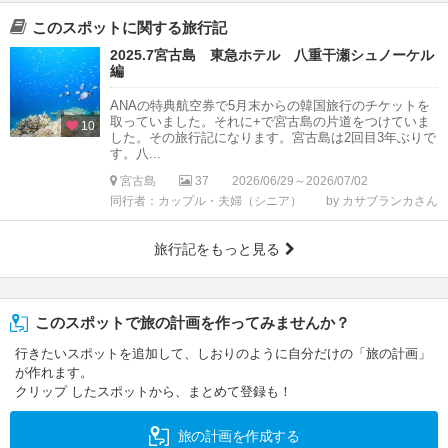
このスポットに関する旅行記
2025.7宮古島 東急ホテル 八重干瀬シュノーケル
編
ANAの特典航空券で5月末からの韓国旅行のチケットを
取っていました。それに+で宮古島の片道をつけていま
10
した。その旅行記になります。宮古島は2回目3年ぶりで
す。八...
宮古島
37
2026/06/29～2026/07/02
同行者：カップル・夫婦（シニア）
by カサブランカさん
旅行記をもっと見る
このスポットで旅の計画を作ってみませんか？
行きたいスポットを追加して、しおりのように自分だけの「旅の計画」
が作れます。
クリップ したスポットから、まとめて登録も！
旅の計画を作成する