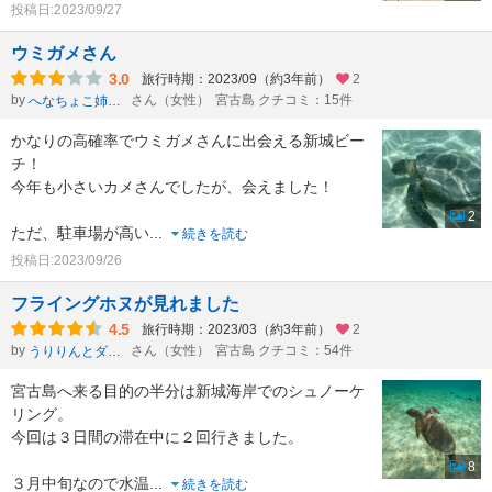
投稿日:2023/09/27
ウミガメさん
3.0
旅行時期：2023/09（約3年前）
2
by
さん（女性）
宮古島 クチコミ：15件
へなちょこ姉さん
かなりの高確率でウミガメさんに出会える新城ビー
チ！
今年も小さいカメさんでしたが、会えました！
2
ただ、駐車場が高い
...
続きを読む
投稿日:2023/09/26
フライングホヌが見れました
4.5
旅行時期：2023/03（約3年前）
2
by
さん（女性）
宮古島 クチコミ：54件
うりりんとダンナ
宮古島へ来る目的の半分は新城海岸でのシュノーケ
リング。
今回は３日間の滞在中に２回行きました。
8
３月中旬なので水温
...
続きを読む