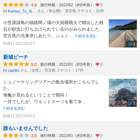
4.0
旅行時期：2022/02（約5年前）
0
by
さん（非公開）
宮古島 クチコミ：32件
Kamuy_Tu_Sinta
小笠原諸島の福徳岡ノ場の大規模噴火で噴出した軽
石が砂浜に打ち上げられているのがみられました。
宮古島の北東岸にあたり、シュノ
...
続きを読む
投稿日:2022/02/13
1
新城ビーチ
5.0
旅行時期：2022/01（約5年前）
0
by
さん（女性）
宮古島 クチコミ：17件
claritin
シュノーケリングツアーの集合場所がこちらでし
た。
海亀が見れるということで期待！
一月でしたが、ウエットスーツを着て水
...
1
続きを読む
投稿日:2022/04/13
誰もいませんでした
3.0
旅行時期：2022/01（約5年前）
0