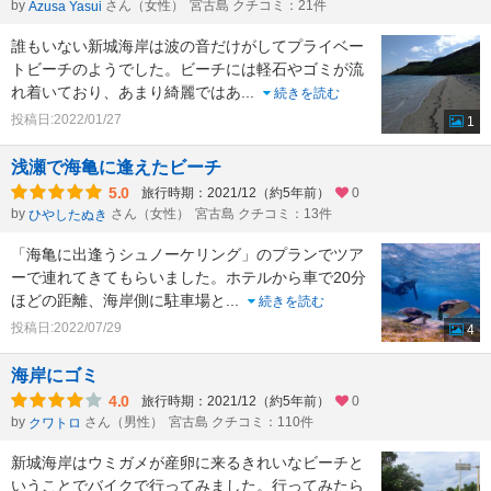
by
さん（女性）
宮古島 クチコミ：21件
Azusa Yasui
誰もいない新城海岸は波の音だけがしてプライベー
トビーチのようでした。ビーチには軽石やゴミが流
れ着いており、あまり綺麗ではあ
...
続きを読む
投稿日:2022/01/27
1
浅瀬で海亀に逢えたビーチ
5.0
旅行時期：2021/12（約5年前）
0
by
さん（女性）
宮古島 クチコミ：13件
ひやしたぬき
「海亀に出逢うシュノーケリング」のプランでツア
ーで連れてきてもらいました。ホテルから車で20分
ほどの距離、海岸側に駐車場と
...
続きを読む
投稿日:2022/07/29
4
海岸にゴミ
4.0
旅行時期：2021/12（約5年前）
0
by
さん（男性）
宮古島 クチコミ：110件
クワトロ
新城海岸はウミガメが産卵に来るきれいなビーチと
いうことでバイクで行ってみました。行ってみたら