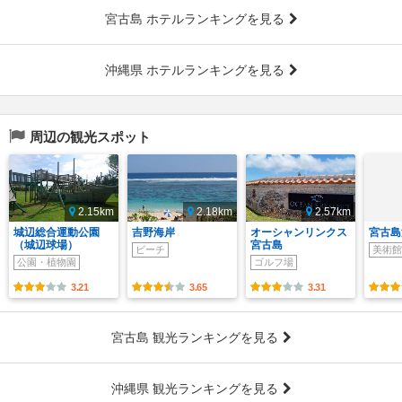
宮古島 ホテルランキングを見る
沖縄県 ホテルランキングを見る
周辺の観光スポット
2.15km
2.18km
2.57km
城辺総合運動公園
吉野海岸
オーシャンリンクス
宮古島
（城辺球場）
宮古島
ビーチ
美術館
公園・植物園
ゴルフ場
3.21
3.65
3.31
宮古島 観光ランキングを見る
沖縄県 観光ランキングを見る