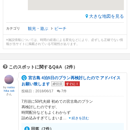
大きな地図を見る
観光・遊ぶ
ビーチ
カテゴリ
※施設情報については、時間の経過による変化などにより、必ずしも正確でない情
報が当サイトに掲載されている可能性があります。
このスポットに関するQ&A（2件）
宮古島 4泊5日のプラン再検討したので アドバイス
お願い致します
締切済
すぐに！
by
natsu
hika ssk
投稿日：2018/06/17
7
件
さん
7月頭に50代夫婦 初めての宮古島のプラン
再検討したのですが、
時間配分などもよくわからず
詰め込みすぎてしまいま
...
続きを読む
回答（7件）