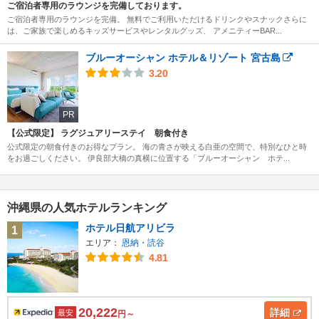
ご宿泊者専用のラウンジを完備しております。
ご宿泊者専用のラウンジを完備。 無料でご利用いただけるドリンクやスナックさらに
は、ご家族で楽しめるキッズサービスやレンタルグッズ、 アメニティーBAR...
ブルーオーシャン ホテル＆リゾート 宮古島
3.20
PR
【公式限定】 ラグジュアリーステイ 朝食付き
公式限定の朝食付きのお得なプラン。 海の青さが映える白亜の空間で、特別なひと時
をお過ごしください。 伊良部大橋の真横に位置する「ブルーオーシャン ホテ...
沖縄県の人気ホテルランキング
ホテル日航アリビラ
1
エリア：
恩納・読谷
4.81
20,222
詳細
最安
円～