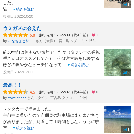
した。
1
駐
...
続きを読む
投稿日:2022/10/20
ウミガメに会えた
5.0
旅行時期：2022/08（約4年前）
1
by
さん（女性）
宮古島 クチコミ：15件
へなちょこ姉さん
約30年前は何もない海岸でしたが（タクシーの運転
手さんはオススメしてた）、今は宮古島を代表する
ほどの賑やかなビーチになって
...
続きを読む
投稿日:2022/12/11
2
最高！！
4.5
旅行時期：2022/07（約4年前）
0
by
さん（女性）
宮古島 クチコミ：14件
traveler777
レンタカーで行きました。
午前中に着いたので左側奥の駐車場にまだまだ空き
がありましたが、到着して１時間もしないうちに駐
車
...
続きを読む
1