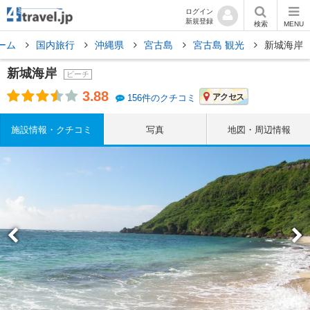
ログイン
新規登録
検索
MENU
ーム
国内旅行
沖縄県
宮古島
宮古島 観光
新城海岸
新城海岸
ビーチ
3.88
アクセス
156件のクチコミ
施設情報・クチコミ
写真
地図・周辺情報