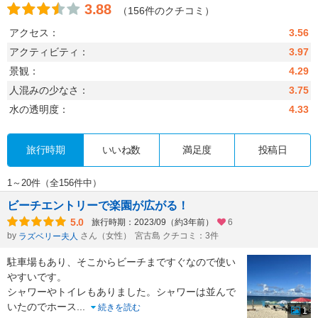
3.88
（156件のクチコミ）
アクセス：
3.56
アクティビティ：
3.97
景観：
4.29
人混みの少なさ：
3.75
水の透明度：
4.33
旅行時期
いいね数
満足度
投稿日
1～20件（全156件中）
ビーチエントリーで楽園が広がる！
5.0
旅行時期：2023/09（約3年前）
6
by
さん（女性）
宮古島 クチコミ：3件
ラズベリー夫人
駐車場もあり、そこからビーチまですぐなので使い
やすいです。
シャワーやトイレもありました。シャワーは並んで
いたのでホース
...
続きを読む
1