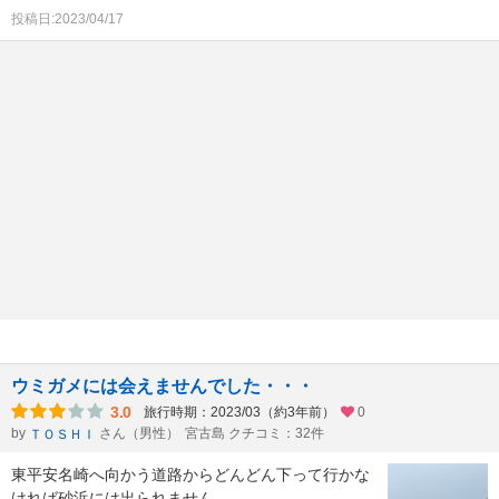
投稿日:2023/04/17
ウミガメには会えませんでした・・・
3.0
旅行時期：2023/03（約3年前）
0
by
さん（男性）
宮古島 クチコミ：32件
ＴＯＳＨＩ
東平安名崎へ向かう道路からどんどん下って行かな
ければ砂浜には出られません。