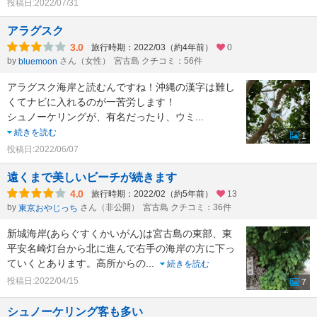
投稿日:2022/07/31
アラグスク
3.0
旅行時期：2022/03（約4年前）
0
by
さん（女性）
宮古島 クチコミ：56件
bluemoon
アラグスク海岸と読むんですね！沖縄の漢字は難し
くてナビに入れるのが一苦労します！
シュノーケリングが、有名だったり、ウミ
...
続きを読む
1
投稿日:2022/06/07
遠くまで美しいビーチが続きます
4.0
旅行時期：2022/02（約5年前）
13
by
さん（非公開）
宮古島 クチコミ：36件
東京おやじっち
新城海岸(あらぐすくかいがん)は宮古島の東部、東
平安名崎灯台から北に進んで右手の海岸の方に下っ
ていくとあります。高所からの
...
続きを読む
投稿日:2022/04/15
7
シュノーケリング客も多い