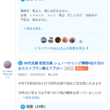
最終日 私なら 海には行きません。
出発 ｃｈｅｃｋ ｏｕｔ 時は 忙しいので 分刻みの
予定は 組みません
...
続きを読む
…他
トラベラーのみなさんの回答を見る
50代夫婦 初宮古島 シュノーケリング満喫4泊５日の
おススメプラン教えて下さい
締切済
早めに！
by
natsu
hika ssk
投稿日：2018/05/15
14
件
さん
今年7月初旬4泊５日で50代夫婦で初めて宮古島に行きます
15年ほど前までは子供づれで他の離島を回っていましたが
...
続きを読む
回答（14件）