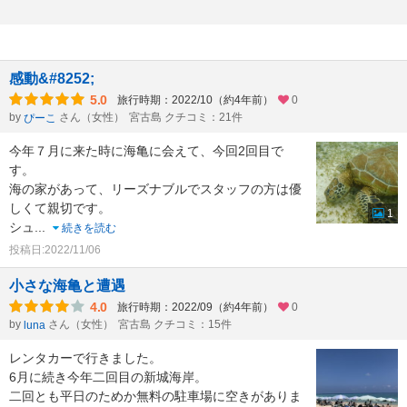
感動&#8252;︎
5.0
旅行時期：2022/10（約4年前）
0
by
さん（女性）
宮古島 クチコミ：21件
ぴーこ
今年７月に来た時に海亀に会えて、今回2回目で
す。
海の家があって、リーズナブルでスタッフの方は優
しくて親切です。
1
シュ
...
続きを読む
投稿日:2022/11/06
小さな海亀と遭遇
4.0
旅行時期：2022/09（約4年前）
0
by
さん（女性）
宮古島 クチコミ：15件
luna
レンタカーで行きました。
6月に続き今年二回目の新城海岸。
二回とも平日のためか無料の駐車場に空きがありま