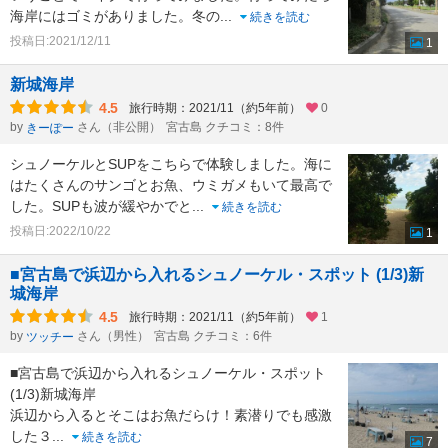
海岸にはゴミがありました。冬の
...
続きを読む
投稿日:2021/12/11
1
新城海岸
4.5
旅行時期：2021/11（約5年前）
0
by
さん（非公開）
宮古島 クチコミ：8件
きーぽー
シュノーケルとSUPをこちらで体験しました。海に
はたくさんのサンゴとお魚、ウミガメもいて最高で
した。SUPも波が緩やかでと
...
続きを読む
投稿日:2022/10/22
1
■宮古島で浜辺から入れるシュノーケル・スポット (1/3)新
城海岸
4.5
旅行時期：2021/11（約5年前）
1
by
さん（男性）
宮古島 クチコミ：6件
ツッチー
■宮古島で浜辺から入れるシュノーケル・スポット
(1/3)新城海岸
浜辺から入るとそこはお魚だらけ！素潜りでも感激
した３
...
続きを読む
7