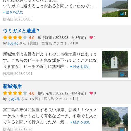
ウミガメに遇えることがあると聞いていたのです
...
続きを読む
1
投稿日:2023/04/05
ウミガメと遭遇？
4.0
旅行時期：2023/03（約3年前）
1
by
さん（男性）
宮古島 クチコミ：41件
おやぢ
新城海岸は吉野海岸よりも少し市街地寄りにありま
す。こちらのビーチも急な坂を下っていくことにな
りますが、ビーチの近くに無料駐
...
続きを読む
投稿日:2023/04/01
3
新城海岸
4.0
旅行時期：2022/12（約4年前）
0
by
さん（女性）
宮古島 クチコミ：14件
うめ2号
宮古島の東側に位置する長い海岸、新城！！シュノ
ーケルスポットとして有名なビーチ、冬場でも入水
できると聞いて行きましたが、気
...
続きを読む
投稿日:2022/12/26
1