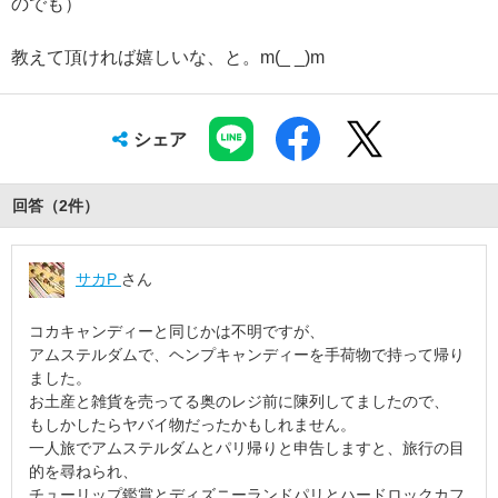
のでも）
教えて頂ければ嬉しいな、と。m(_ _)m
シェア
回答（
2
件
）
サカP
さん
コカキャンディーと同じかは不明ですが、
アムステルダムで、ヘンプキャンディーを手荷物で持って帰り
ました。
お土産と雑貨を売ってる奥のレジ前に陳列してましたので、
もしかしたらヤバイ物だったかもしれません。
一人旅でアムステルダムとパリ帰りと申告しますと、旅行の目
的を尋ねられ、
チューリップ鑑賞とディズニーランドパリとハードロックカフ