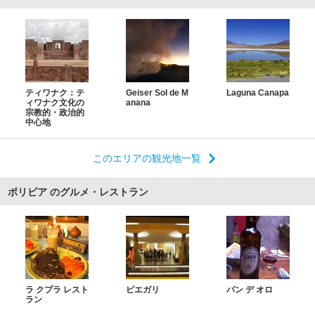
ティワナク：テ
Geiser Sol de M
Laguna Canapa
ィワナク文化の
anana
宗教的・政治的
中心地
このエリアの観光地一覧
ボリビア のグルメ・レストラン
ラ クプラ レスト
ピエガリ
パン デ オロ
ラン