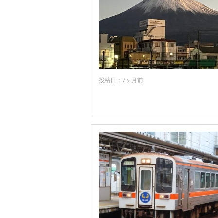
福島
茨城
栃木
群馬
投稿日：7ヶ月前
埼玉
千葉
東京
神奈川
山梨
長野
新潟
富山
石川