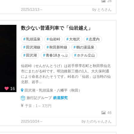
28
2025/12/13～
by とろさん
数少ない普通列車で「仙岩越え」
#
乳頭温泉
#
仙岩峠
#
大地沢
#
志度内
#
田沢湖線
#
秋田新幹線
#
鶴の湯温泉
#
田沢湖
#
青春18きっぷ
#
ホテル立山
仙岩峠（せんがんとうげ）は岩手県雫石町と秋田県仙北
市にまたがる峠です。明治維新三傑の1人、大久保利通
により命名されたそうです。峠名の「仙岩」は当時の仙
北郡、岩手...
16
田沢湖・乳頭温泉・八幡平（秋田）
旅行記グループ
鉄道探究
予算：1～ 3万円
46
2025/10/24～
by たのちゃんさん