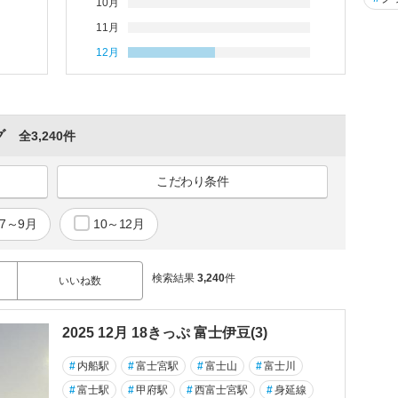
10月
11月
12月
グ
全3,240件
こだわり条件
7～9月
10～12月
検索結果
3,240
件
いいね数
2025 12月 18きっぷ 富士伊豆(3)
#
内船駅
#
富士宮駅
#
富士山
#
富士川
#
富士駅
#
甲府駅
#
西富士宮駅
#
身延線