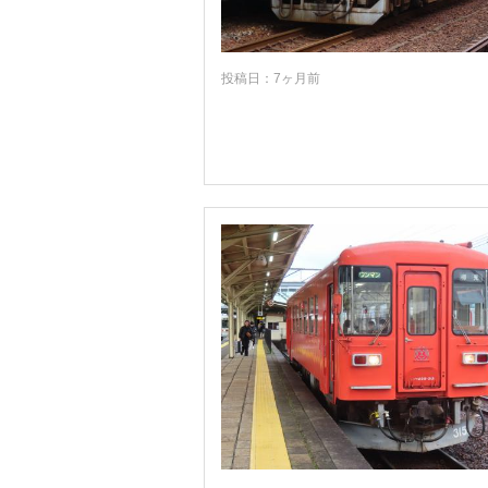
福井
岐阜
投稿日：7ヶ月前
静岡
愛知
三重
滋賀
京都
大阪
兵庫
奈良
和歌山
鳥取
島根