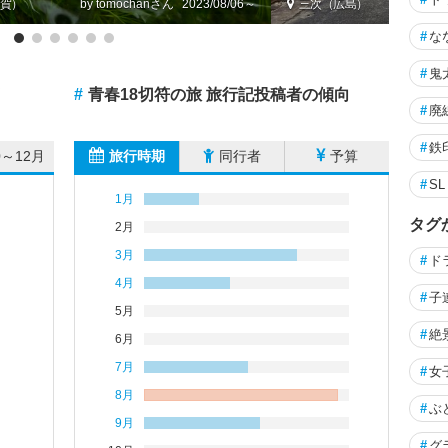
賀）
by tomochan
2023/08/06～
三次（広島）
#
な
#
鬼
#
青春18切符の旅 旅行記投稿者の傾向
#
廃
#
鉄
0～12月
旅行時期
同行者
予算
#
S
1月
タグ
2月
3月
#
ド
4月
#
子
5月
#
絶
6月
7月
#
女
8月
#
ぶ
9月
#
グ