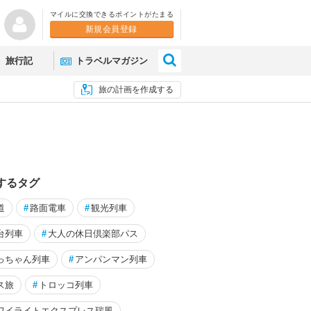
マイルに交換できるポイントがたまる
新規会員登録
×
旅行記
トラベルマガジン
旅の計画を作成する
するタグ
道
#
路面電車
#
観光列車
台列車
#
大人の休日倶楽部パス
っちゃん列車
#
アンパンマン列車
ぷで秘境駅の宝庫 芸備線で三次
四国のパワースポットに行き
ス旅
#
トロッコ列車
なるw【オリーブの島前編】
ワイライトエクスプレス瑞風