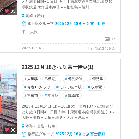
とり旅３日間●１日目 後半【 東海交通事業城北線 愛知
環状鉄道 東海道本線 】●＝枇杷島＝勝川...
83
岡崎（愛知）
旅行記グループ
2025 12月 18きっぷ 富士伊豆
一人旅
75
2025/12/14～
by はなはなさん
2025 12月 18きっぷ 富士伊豆(1)
#
大垣駅
#
根尾川
#
樽見鉄道
#
樽見駅
#
青春18きっぷ
#
モレラ岐阜駅
#
岐阜駅
#
本巣市
#
本巣駅
#
織部駅
2025年 12月14日(日)～16日(火) 青春18きっぷ鉄道ひ
とり旅３日間●１日目 前半【 東海道本線 樽見鉄道 】●＝
大阪＝米原＝大垣＝樽見＝大垣＝岐阜＝...
本巣・山県（岐阜）
96
旅行記グループ
2025 12月 18きっぷ 富士伊豆