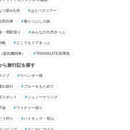
by ASARI
2023/08/25～
小豆島（香川）
なつ星in九州
#
はとバスツアー
太郎列車
#
乗りつぶしの旅
線・廃駅巡り
#
みんなの九州きっぷ
印帳
#
どこでもドアきっぷ
L（蒸気機関車）
#
TRAINSUITE四季島
から旅行記を探す
ライブ
#
ラベンダー畑
連れ旅行
#
ブルーをもとめて
景スポット
#
シュノーケリング
子旅
#
ワイナリー巡り
どう狩り
#
ハイキング・登山
ランピング
#
どこかにマイル