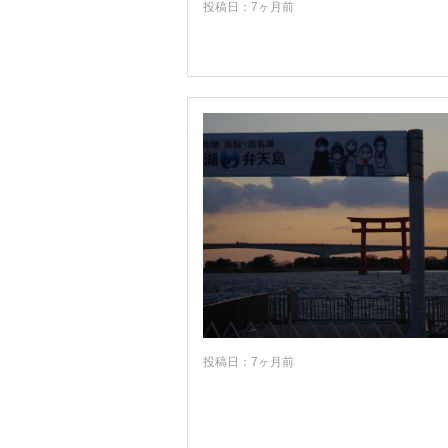
投稿日：7ヶ月前
岡山
広島
山口
徳島
香川
愛媛
高知
福岡
佐賀
長崎
熊本
投稿日：7ヶ月前
大分
宮崎