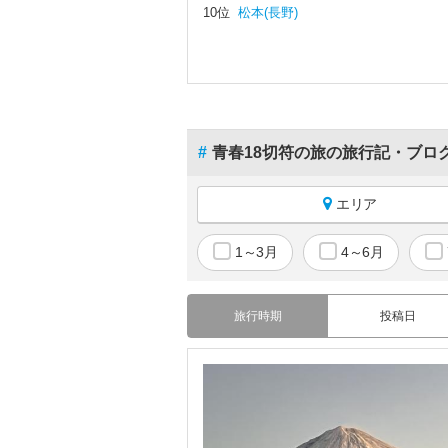
10位
松本(長野)
#
青春18切符の旅の旅行記・ブロ
エリア
国内すべて
1～3月
4～6月
北海道
青森
旅行時期
投稿日
岩手
宮城
秋田
山形