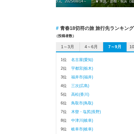
）
by かつのすけ
2025/08/14～
米原・彦根・長浜（滋
#
青春18切符の旅 旅行先ランキング
（投稿者数）
1～3月
4～6月
7～9月
1
1位
名古屋(愛知)
2位
宇都宮(栃木)
3位
福井市(福井)
4位
三次(広島)
5位
高松(香川)
6位
鳥取市(鳥取)
7位
木曽・塩尻(長野)
8位
中津川(岐阜)
9位
岐阜市(岐阜)