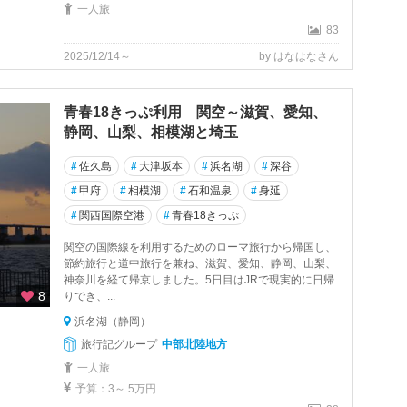
一人旅
83
2025/12/14～
by はなはなさん
青春18きっぷ利用 関空～滋賀、愛知、
静岡、山梨、相模湖と埼玉
#
佐久島
#
大津坂本
#
浜名湖
#
深谷
#
甲府
#
相模湖
#
石和温泉
#
身延
#
関西国際空港
#
青春18きっぷ
関空の国際線を利用するためのローマ旅行から帰国し、
節約旅行と道中旅行を兼ね、滋賀、愛知、静岡、山梨、
神奈川を経て帰京しました。5日目はJRで現実的に日帰
8
りでき、...
浜名湖（静岡）
旅行記グループ
中部北陸地方
一人旅
予算：3～ 5万円