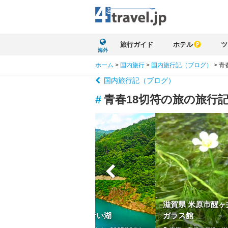
旅行ガイド
ホテル
ツ
海外
ホーム
>
国内旅行
>
国内旅行記（ブログ）
>
青
国内旅行記（ブログ）
#
青春18切符の旅の旅行
滋賀県 米原市醒ヶ
四万ブルー&#128167; 魅惑の青い湖
ガラス館