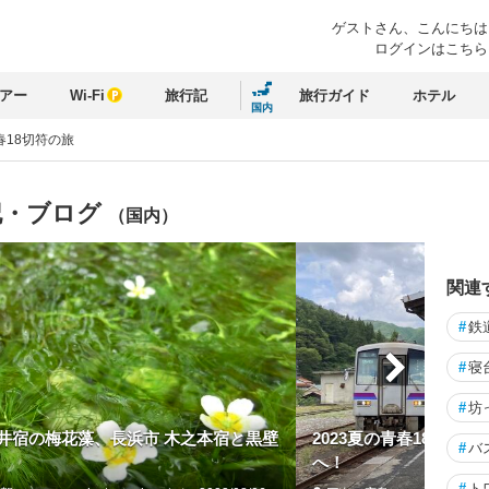
ゲストさん、
こんにちは
ログインはこちら
アー
Wi-Fi
旅行記
旅行ガイド
ホテル
国内
春18切符の旅
記・ブログ
（国内）
関連
#
鉄
#
寝
#
坊
井宿の梅花藻、長浜市 木之本宿と黒壁
2023夏の青春18きっ
#
バ
へ！
#
ト