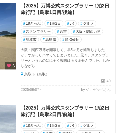
【2025】万博公式スタンプラリー 1泊2日
旅行記【鳥取1日目/後編】
#
18きっぷ
#
1泊2日
#
JR
#
グルメ
#
スタンプラリー
#
倉吉
#
大阪・関西万博
#
鳥取市
#
鳥取県
#
鳥取砂丘
大阪・関西万博が開幕して、早5ヶ月が経過しました
が、すかっりハマってしまいました...元々、スタンプラ
リーというものには全く興味はありませんでした。しか
6
しながら...
鳥取市（鳥取）
40
2025/09/07～
by ジョゼッペさん
【2025】万博公式スタンプラリー 1泊2日
旅行記【鳥取2日目/前編】
#
18きっぷ
#
1泊2日
#
JR
#
グルメ