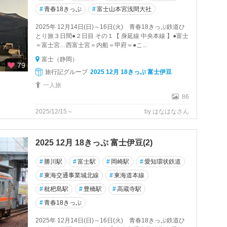
#
青春18きっぷ
#
富士山本宮浅間大社
2025年 12月14日(日)～16日(火) 青春18きっぷ鉄道ひ
とり旅３日間●２日目 その１【 身延線 中央本線 】●富士
＝富士宮…西富士宮＝内船＝甲府＝●こ...
富士（静岡）
79
旅行記グループ
2025 12月 18きっぷ 富士伊豆
一人旅
86
2025/12/15～
by はなはなさん
2025 12月 18きっぷ 富士伊豆(2)
#
勝川駅
#
富士駅
#
岡崎駅
#
愛知環状鉄道
#
東海交通事業城北線
#
東海道本線
#
枇杷島駅
#
豊橋駅
#
高蔵寺駅
#
青春18きっぷ
2025年 12月14日(日)～16日(火) 青春18きっぷ鉄道ひ