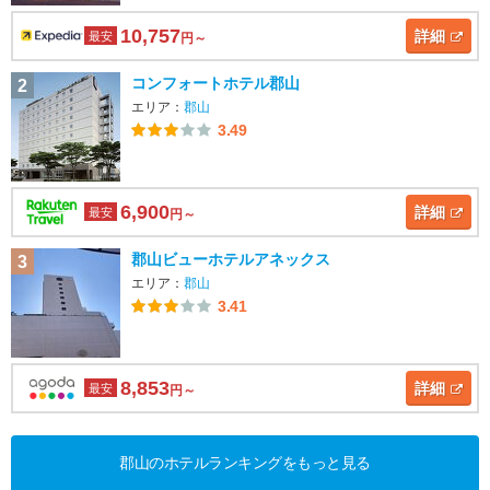
10,757
詳細
最安
円～
コンフォートホテル郡山
2
エリア：
郡山
3.49
6,900
詳細
最安
円～
郡山ビューホテルアネックス
3
エリア：
郡山
3.41
8,853
詳細
最安
円～
郡山のホテルランキングをもっと見る