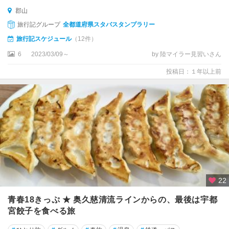
郡山
旅行記グループ
全都道府県スタバスタンプラリー
旅行記スケジュール
（12件）
6
2023/03/09～
by 陸マイラー見習いさん
投稿日：１年以上前
22
青春18きっぷ ★ 奥久慈清流ラインからの、最後は宇都
宮餃子を食べる旅