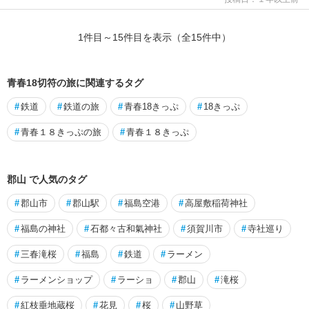
1
件目～
15
件目を表示（全
15
件中）
青春18切符の旅に関連するタグ
#
鉄道
#
鉄道の旅
#
青春18きっぷ
#
18きっぷ
#
青春１８きっぷの旅
#
青春１８きっぷ
郡山 で人気のタグ
#
郡山市
#
郡山駅
#
福島空港
#
高屋敷稲荷神社
#
福島の神社
#
石都々古和氣神社
#
須賀川市
#
寺社巡り
#
三春滝桜
#
福島
#
鉄道
#
ラーメン
#
ラーメンショップ
#
ラーショ
#
郡山
#
滝桜
#
紅枝垂地蔵桜
#
花見
#
桜
#
山野草