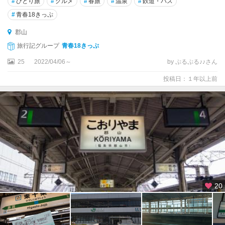
#
ひとり旅
#
グルメ
#
春旅
#
温泉
#
鉄道・バス
#
青春18きっぷ
郡山
旅行記グループ
青春18きっぷ
25
2022/04/06～
by ぷるぷる♪♪さん
投稿日：１年以上前
20