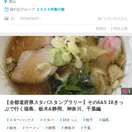
郡山
旅行記グループ
２０２４年春の旅
12
2024/03/10～
by コマいぢりさん
投稿日：１年以上前
1
【全都道府県スタバスタンプラリー】その4&5 18きっ
ぷで行く福島、栃木&静岡、神奈川、千葉編
#
スターバックス
#
スタバ
#
18きっぷ
#
餃子
#
福島
#
栃木
#
ラーメン
#
静岡
#
神奈川
#
千葉