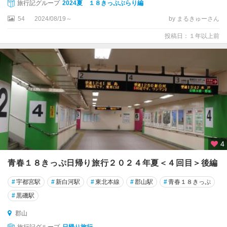
旅行記グループ
2024夏 １８きっぷぶらり編
会
津
54
2024/08/19～
by まるきゅーさん
・
只
投稿日：１年以上前
見
・
湯
野
上
郡
山
・
白
4
河
青春１８きっぷ日帰り旅行２０２４年夏＜４回目＞後編
郡
#
宇都宮駅
#
新白河駅
#
東北本線
#
郡山駅
#
青春１８きっぷ
山
#
黒磯駅
須
郡山
賀