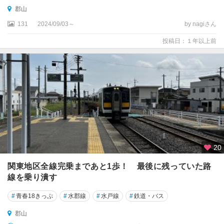
梯
郡山
熱
131
2024/09/03～
by nagiさん
海
・
投稿日：１年以上前
裏
磐
梯
会
津
・
喜
多
方
20
・
東
関東地区全線完乗まであと1歩！ 最後に残っていた路
山
線を乗り潰す
温
泉
#
青春18きっぷ
#
水郡線
#
水戸線
#
鉄道・バス
郡山
奥