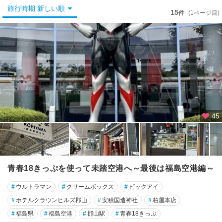
福
旅行時期 新しい順
島
15
件
(1ページ目)
・
飯
坂
温
泉
土
湯
・
岳
45
・
二
本
松
青春18きっぷを使って未踏空港へ～最後は福島空港編～
猪
#
ウルトラマン
#
クリームボックス
#
ビックアイ
苗
代
#
ホテルクラウンヒルズ郡山
#
安積国造神社
#
柏屋本店
・
#
福島県
#
福島空港
#
郡山駅
#
青春18きっぷ
磐