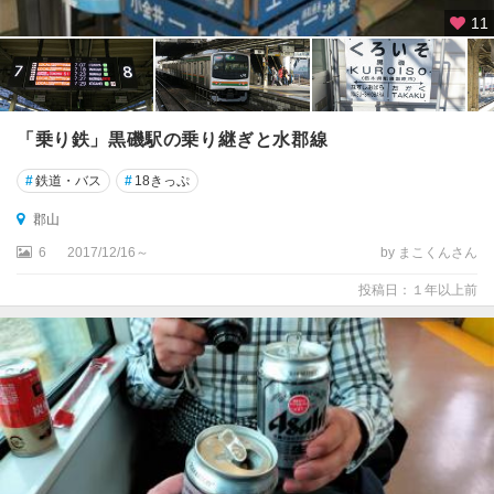
11
「乗り鉄」黒磯駅の乗り継ぎと水郡線
#
鉄道・バス
#
18きっぷ
郡山
6
2017/12/16～
by まこくんさん
投稿日：１年以上前