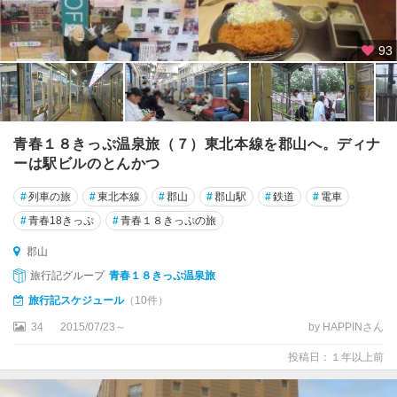
93
青春１８きっぷ温泉旅（７）東北本線を郡山へ。ディナ
ーは駅ビルのとんかつ
#
列車の旅
#
東北本線
#
郡山
#
郡山駅
#
鉄道
#
電車
#
青春18きっぷ
#
青春１８きっぷの旅
郡山
旅行記グループ
青春１８きっぷ温泉旅
旅行記スケジュール
（10件）
34
2015/07/23～
by HAPPINさん
投稿日：１年以上前