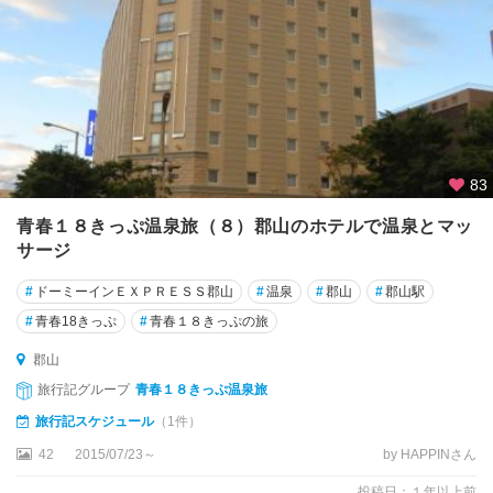
83
青春１８きっぷ温泉旅（８）郡山のホテルで温泉とマッ
サージ
#
ドーミーインＥＸＰＲＥＳＳ郡山
#
温泉
#
郡山
#
郡山駅
#
青春18きっぷ
#
青春１８きっぷの旅
郡山
旅行記グループ
青春１８きっぷ温泉旅
旅行記スケジュール
（1件）
42
2015/07/23～
by HAPPINさん
投稿日：１年以上前