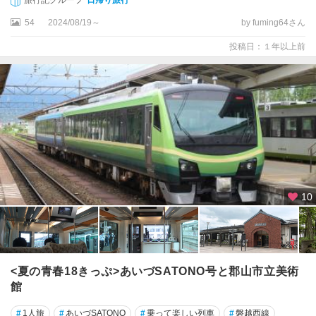
川
旅行記グループ
日帰り旅行
54
2024/08/19～
by fuming64さん
白
河
投稿日：１年以上前
西
白
河
・
岩
瀬
東
白
10
川
・
石
川
<夏の青春18きっぷ>あいづSATONO号と郡山市立美術
相
館
馬
・
#
1人旅
#
あいづSATONO
#
乗って楽しい列車
#
磐越西線