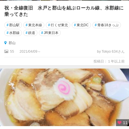
祝・全線復旧 水戸と郡山を結ぶローカル線、水郡線に
乗ってきた
#
郡山駅
#
東北本線
#
行くぜ東北
#
東北DC
#
青春18きっぷ
#
水郡線
#
鉄道
#
JR東日本
郡山
55
2021/04/09～
by Tokyo 634さん
投稿日：１年以上前
11