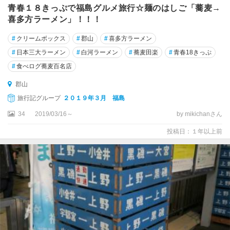
青春１８きっぷで福島グルメ旅行☆麺のはしご「蕎麦→
喜多方ラーメン」！！！
#
クリームボックス
#
郡山
#
喜多方ラーメン
#
日本三大ラーメン
#
白河ラーメン
#
蕎麦田楽
#
青春18きっぷ
#
食べログ蕎麦百名店
郡山
旅行記グループ
２０１９年３月 福島
34
2019/03/16～
by mikichanさん
投稿日：１年以上前