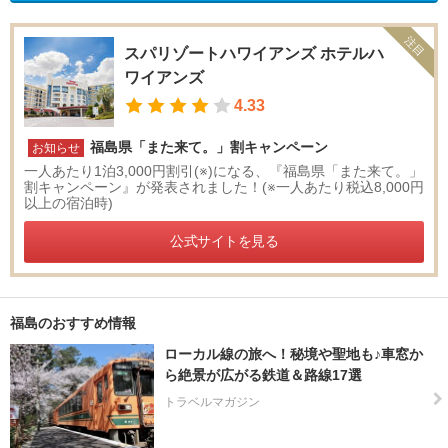
注目
スパリゾートハワイアンズ ホテルハ
ワイアンズ
4.33
福島県「また来て。」割キャンペーン
お知らせ
一人あたり1泊3,000円割引(※)になる、『福島県「また来て。」
割キャンペーン』が発表されました！(※一人あたり税込8,000円
以上の宿泊時)
公式サイトを見る
福島のおすすめ情報
ローカル線の旅へ！秘境や聖地も♪車窓か
ら絶景が広がる鉄道＆路線17選
トラベルマガジン