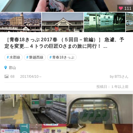
111
［青春18きっぷ 2017春 （５回目－前編）］ 急遽、予
定を変更…４トラの巨匠Oさまの旅に同行！ ...
#
水郡線
#
磐越西線
#
青春18きっぷ
郡山
68
2017/04/10～
by BTSさん
投稿日：１年以上前