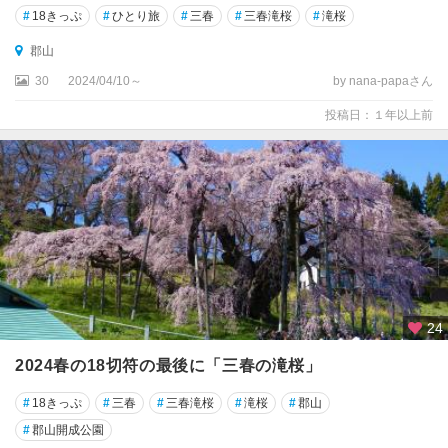
#
18きっぷ
#
ひとり旅
#
三春
#
三春滝桜
#
滝桜
郡山
30
2024/04/10～
by nana-papaさん
投稿日：１年以上前
24
2024春の18切符の最後に「三春の滝桜」
#
18きっぷ
#
三春
#
三春滝桜
#
滝桜
#
郡山
#
郡山開成公園