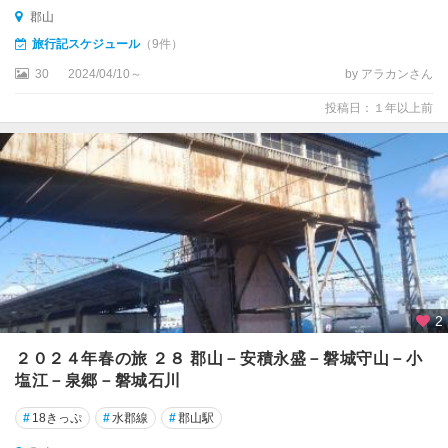
郡山
旅行記スケジュール
（9件）
30
2024/04/10～
by アラカンさん
投稿日：１年以上前
2
２０２４年春の旅 ２８ 郡山－安積永盛－磐城守山－小
塩江－泉郷－磐城石川
#
18きっぷ
#
水郡線
#
郡山駅