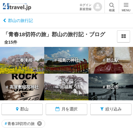
ログイン
新規登録
閉
検索
MENU
じ
る
郡山の旅行記
「青春18切符の旅」郡山の旅行記・ブログ
全15件
福
# 三春滝桜
# 福島の神社
# 郡山駅
島
へ
戻
る
# 高屋敷稲荷神社
# 福島
# 郡山市
福
島
す
郡山
月を選択
絞り込み
べ
て
×
#
青春18切符の旅