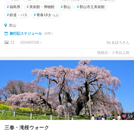
い
#
福島県
#
美術館・博物館
#
郡山
#
郡山市立美術館
わ
#
鉄道・バス
#
青春18きっぷ
き
郡山
旅行記スケジュール
（6件）
21
2024/07/28～
by あぽろさん
投稿日：１年以上前
59
三春・滝桜ウォーク