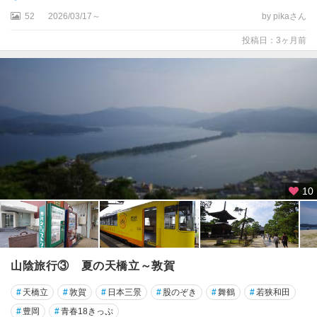
綾
52
2026/03/17～
by pikaさん
部
・
投稿日：3ヶ月前
福
知
山
天
橋
立
・
舞
鶴
10
・
宮
津
・
丹
山陰旅行③ 夏の天橋立～敦賀
後
#
天橋立
#
敦賀
#
日本三景
#
股のぞき
#
舞鶴
#
若狭和田
丹
#
豊岡
#
青春18きっぷ