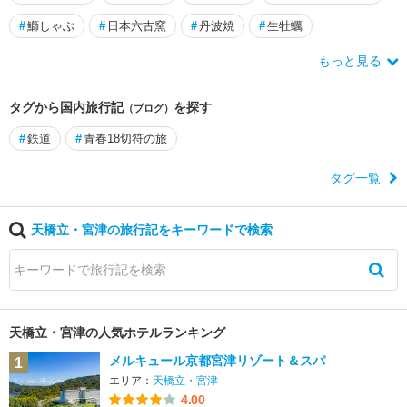
#
鰤しゃぶ
#
日本六古窯
#
丹波焼
#
生牡蠣
もっと見る
タグから国内旅行記
を探す
（ブログ）
#
鉄道
#
青春18切符の旅
タグ一覧
天橋立・宮津の旅行記をキーワードで検索
天橋立・宮津の人気ホテルランキング
メルキュール京都宮津リゾート＆スパ
1
エリア：
天橋立・宮津
4.00