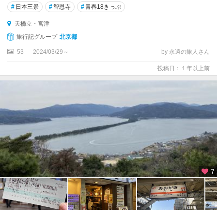
#
日本三景
#
智恩寺
#
青春18きっぷ
天橋立・宮津
旅行記グループ
北京都
53
2024/03/29～
by 永遠の旅人さん
投稿日：１年以上前
7