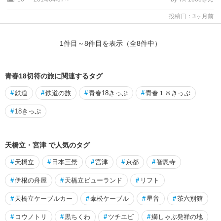
投稿日：3ヶ月前
1
件目～
8
件目を表示（全
8
件中）
青春18切符の旅に関連するタグ
#
鉄道
#
鉄道の旅
#
青春18きっぷ
#
青春１８きっぷ
#
18きっぷ
天橋立・宮津 で人気のタグ
#
天橋立
#
日本三景
#
宮津
#
京都
#
智恩寺
#
伊根の舟屋
#
天橋立ビューランド
#
リフト
#
天橋立ケーブルカー
#
傘松ケーブル
#
星音
#
茶六別館
#
コウノトリ
#
黒ちくわ
#
ツチエビ
#
鰤しゃぶ発祥の地