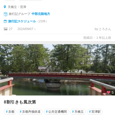
後
天橋立・宮津
半
島
旅行記グループ
中部北陸地方
旅行記スケジュール
（23件）
舞
鶴
27
2024/09/07～
by とろさん
投稿日：１年以上前
天
橋
立
・
宮
津
5
8割引きも風次第
#
京都
#
京都丹後鉄道
#
公共交通機関
#
天橋立
#
宮津駅