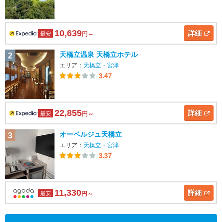
10,639
詳細
最安
円～
天橋立温泉 天橋立ホテル
2
エリア：
天橋立・宮津
3.47
22,855
詳細
最安
円～
オーベルジュ天橋立
3
エリア：
天橋立・宮津
3.37
11,330
詳細
最安
円～