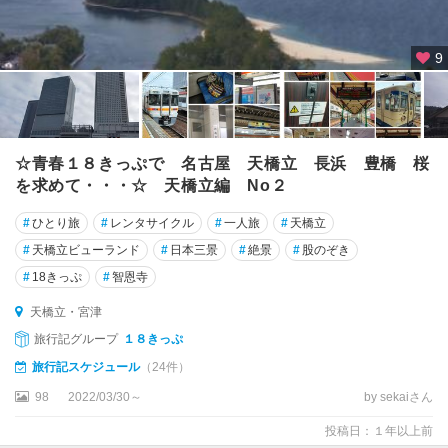
9
☆青春１８きっぷで 名古屋 天橋立 長浜 豊橋 桜
を求めて・・・☆ 天橋立編 No２
#
ひとり旅
#
レンタサイクル
#
一人旅
#
天橋立
#
天橋立ビューランド
#
日本三景
#
絶景
#
股のぞき
#
18きっぷ
#
智恩寺
天橋立・宮津
旅行記グループ
１８きっぷ
旅行記スケジュール
（24件）
98
2022/03/30～
by sekaiさん
投稿日：１年以上前