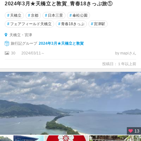
2024年3月★天橋立と敦賀_青春18きっぷ旅①
#
天橋立
#
京都
#
日本三景
#
傘松公園
#
フェアフィールド天橋立
#
青春18きっぷ
#
宮津駅
天橋立・宮津
旅行記グループ
2024年3月★天橋立と敦賀
30
2024/03/11～
by mapiさん
投稿日：１年以上前
13