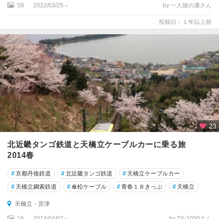
59
2022/03/25～
by 一人旅の康さん
投稿日：１年以上前
23
北近畿タンゴ鉄道と天橋立ケーブルカーに乗る旅
2014春
#
京都丹後鉄道
#
北近畿タンゴ鉄道
#
天橋立ケーブルカー
#
天橋立鋼索鉄道
#
傘松ケーブル
#
青春１８きっぷ
#
天橋立
天橋立・宮津
16
2014/04/07～
by TX-1000さん