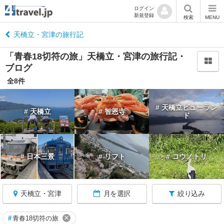
ログイン
新規登録
閉
検索
MENU
じ
る
天橋立・宮津の旅行記
「青春18切符の旅」天橋立・宮津の旅行記・
ブログ
全8件
京
都
# 天橋立ビューラン
# 天橋立
# 智恩寺
へ
ド
戻
る
# 日本三景
# リフト
# コウノトリ
京
都
す
べ
天橋立・宮津
月を選択
絞り込み
て
×
#
青春18切符の旅