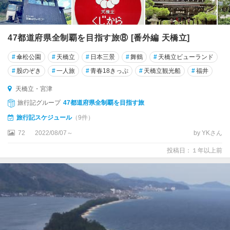
47都道府県全制覇を目指す旅⑧ [番外編 天橋立]
#
傘松公園
#
天橋立
#
日本三景
#
舞鶴
#
天橋立ビューランド
#
股のぞき
#
一人旅
#
青春18きっぷ
#
天橋立観光船
#
福井
天橋立・宮津
旅行記グループ
47都道府県全制覇を目指す旅
旅行記スケジュール
（9件）
72
2022/08/07～
by YKさん
投稿日：１年以上前