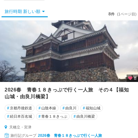
京
都
旅行時期 新しい順
市
8
件
(1ページ目)
宇
治
・
長
岡
京
・
木
津
8
川
2026春 青春１８きっぷで行く一人旅 その４【福知
山城・由良川橋梁】
亀
岡
#
京都丹後鉄道
#
山陰本線
#
由良川
#
福知山城
・
湯
#
続日本百名城
#
青春１８きっぷ
#
由良川橋梁
の
天橋立・宮津
花
旅行記グループ
2026春 青春１８きっぷで行く一人旅