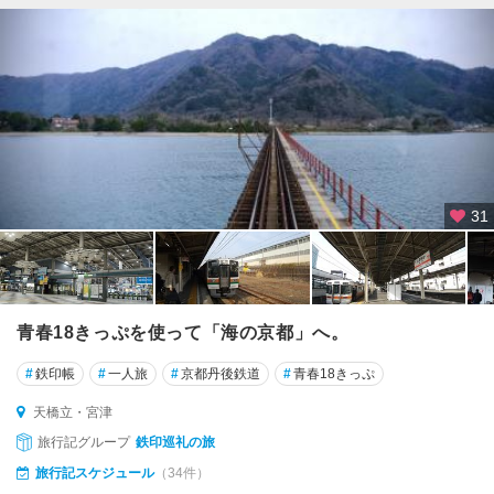
31
青春18きっぷを使って「海の京都」へ。
#
鉄印帳
#
一人旅
#
京都丹後鉄道
#
青春18きっぷ
天橋立・宮津
旅行記グループ
鉄印巡礼の旅
旅行記スケジュール
（34件）