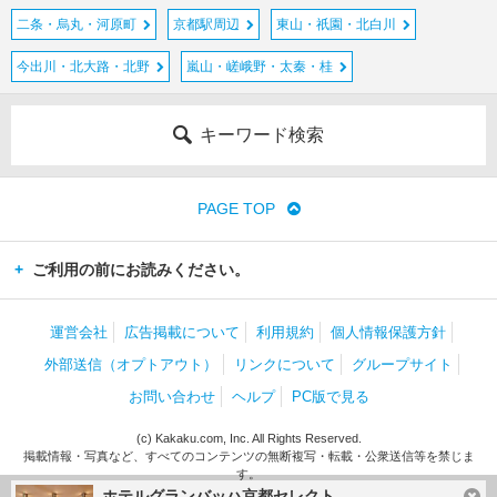
二条・烏丸・河原町
京都駅周辺
東山・祇園・北白川
今出川・北大路・北野
嵐山・嵯峨野・太秦・桂
キーワード検索
PAGE TOP
ご利用の前にお読みください。
運営会社
広告掲載について
利用規約
個人情報保護方針
外部送信（オプトアウト）
リンクについて
グループサイト
お問い合わせ
ヘルプ
PC版で見る
(c) Kakaku.com, Inc. All Rights Reserved.
掲載情報・写真など、すべてのコンテンツの無断複写・転載・公衆送信等を禁じま
す。
ホテルグランバッハ京都セレクト