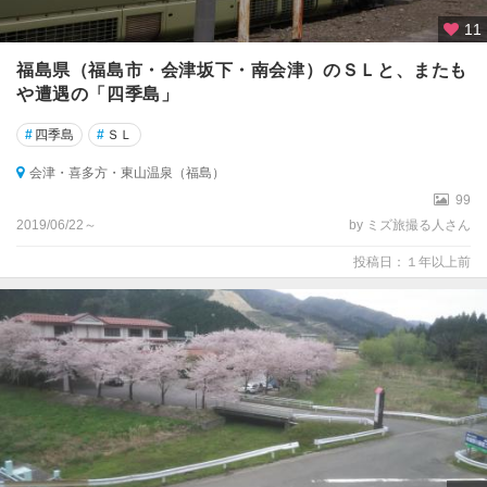
11
福島県（福島市・会津坂下・南会津）のＳＬと、またも
や遭遇の「四季島」
#
四季島
#
ＳＬ
会津・喜多方・東山温泉（福島）
99
2019/06/22～
by ミズ旅撮る人さん
投稿日：１年以上前