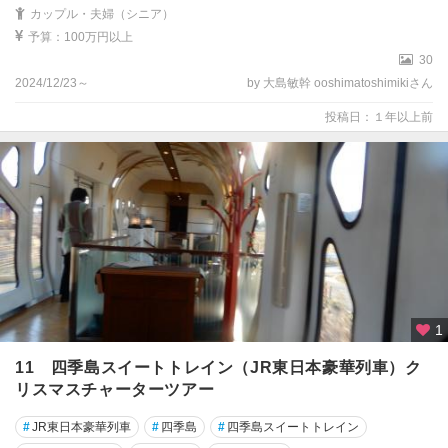
カップル・夫婦（シニア）
予算：100万円以上
30
2024/12/23～
by 大島敏幹 ooshimatoshimikiさん
投稿日：１年以上前
1
11 四季島スイートトレイン（JR東日本豪華列車）ク
リスマスチャーターツアー
#
JR東日本豪華列車
#
四季島
#
四季島スイートトレイン