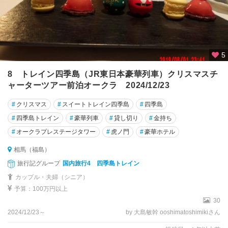
5
8 トレイン四季島（JR東日本豪華列車）クリスマスチ
ャーターツアー前泊オークラ 2024/12/23
#
クリスマス
#
スイートトレイン四季島
#
四季島
#
四季島トレイン
#
豪華列車
#
貸し切り
#
金持ち
#
オークラプレステージタワー
#
虎ノ門
#
豪華ホテル
相馬（福島）
旅行記グループ
国内旅行4 四季島トレイン
カップル・夫婦（シニア）
予算：100万円以上
30
2024/12/23～
by 大島敏幹 ooshimatoshimikiさん