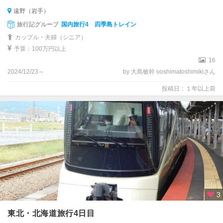
遠野（岩手）
旅行記グループ
国内旅行4 四季島トレイン
カップル・夫婦（シニア）
予算：100万円以上
16
2024/12/23～
by 大島敏幹 ooshimatoshimikiさん
投稿日：１年以上前
3
東北・北海道旅行4日目