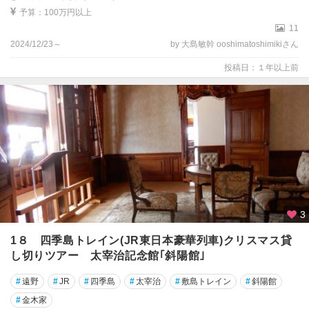
予算：100万円以上
11
2024/12/23～
by 大島敏幹 ooshimatoshimikiさん
投稿日：１年以上前
3
1８ 四季島トレイン(JR東日本豪華列車)クリスマス貸
し切りツアー 太宰治記念館｢斜陽館｣
#
遠野
#
JR
#
四季島
#
太宰治
#
敷島トレイン
#
斜陽館
#
金木家