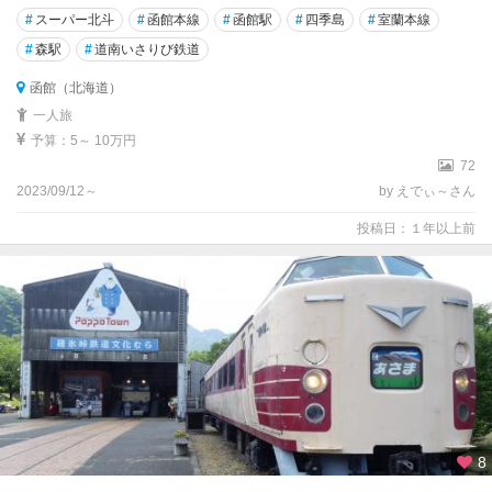
#
スーパー北斗
#
函館本線
#
函館駅
#
四季島
#
室蘭本線
#
森駅
#
道南いさりび鉄道
函館（北海道）
一人旅
予算：5～ 10万円
72
2023/09/12～
by えでぃ～さん
投稿日：１年以上前
8