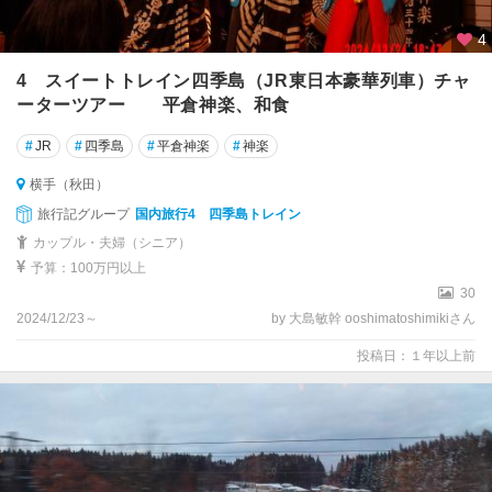
4
4 スイートトレイン四季島（JR東日本豪華列車）チャ
ーターツアー 平倉神楽、和食
#
JR
#
四季島
#
平倉神楽
#
神楽
横手（秋田）
旅行記グループ
国内旅行4 四季島トレイン
カップル・夫婦（シニア）
予算：100万円以上
30
2024/12/23～
by 大島敏幹 ooshimatoshimikiさん
投稿日：１年以上前