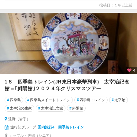
投稿日：１年以上前
4
1６ 四季島トレイン(JR東日本豪華列車) 太宰治記念
館＝｢斜陽館｣２０２４年クリスマスツアー
#
四季島
#
四季島スイートトレイン
#
四季島トレイン
#
太宰治
#
太宰治の生家
#
太宰治記念館
#
斜陽館
遠野（岩手）
旅行記グループ
国内旅行4 四季島トレイン
カップル・夫婦（シニア）