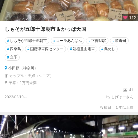
112
しもそが五郎十郎朝市＆かっぱ天国
#
しもそが五郎十郎朝市
#
コーラあんぱん
#
下曽我駅
#
勝寿司
#
四季島
#
国府津車両センター
#
箱根登山電車
#
鳥めし
#
立季
小田原（神奈川）
カップル・夫婦（シニア）
予算：1万円未満
41
2023/02/19～
by しげぞーさん
投稿日：１年以上前