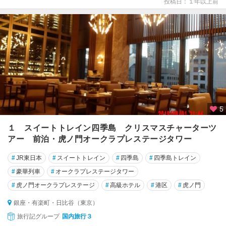
投稿日：１年以上前
5
１ スイートトレイン四季島 クリスマスチャーターツ
アー 前泊・虎ノ門オークラプレステージタワー
#
JR東日本
#
スイートトレイン
#
四季島
#
四季島トレイン
#
豪華列車
#
オークラプレステージタワー
#
虎ノ門オークラプレステージ
#
高級ホテル
#
港区
#
虎ノ門
銀座・有楽町・日比谷（東京）
旅行記グループ
国内旅行３