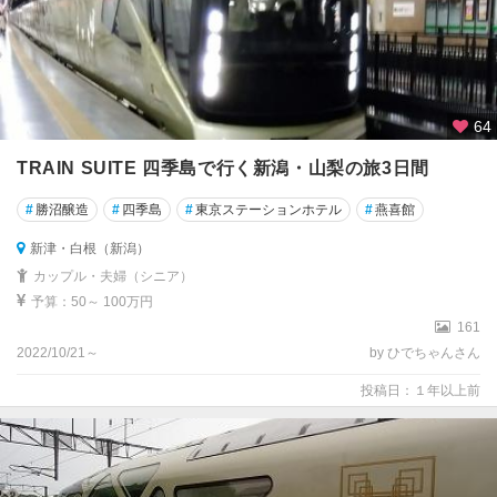
64
TRAIN SUITE 四季島で行く新潟・山梨の旅3日間
#
勝沼醸造
#
四季島
#
東京ステーションホテル
#
燕喜館
新津・白根（新潟）
カップル・夫婦（シニア）
予算：50～ 100万円
161
2022/10/21～
by ひでちゃんさん
投稿日：１年以上前