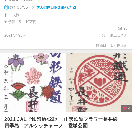
旅行記グループ
大人の休日倶楽部パス(2)
一人旅
予算：5～ 10万円
35
2021/04/21～
by 一泊二日さん
投稿日：１年以上前
4
2021 JALで鉄印旅<22> 山形鉄道フラワー長井線
四季島 アルケッチャーノ 霞城公園