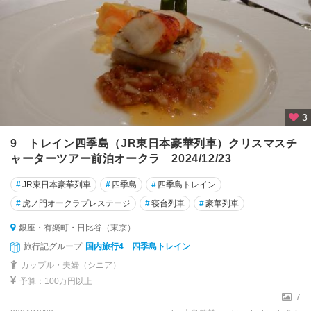
3
9 トレイン四季島（JR東日本豪華列車）クリスマスチ
ャーターツアー前泊オークラ 2024/12/23
#
JR東日本豪華列車
#
四季島
#
四季島トレイン
#
虎ノ門オークラプレステージ
#
寝台列車
#
豪華列車
銀座・有楽町・日比谷（東京）
旅行記グループ
国内旅行4 四季島トレイン
カップル・夫婦（シニア）
予算：100万円以上
7