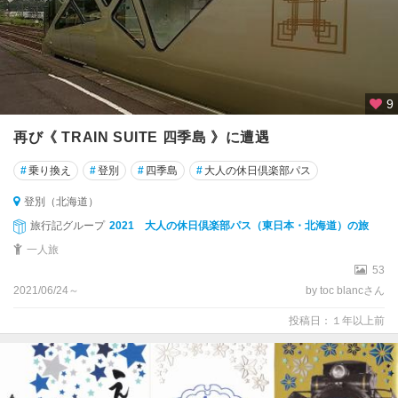
9
再び《 TRAIN SUITE 四季島 》に遭遇
#
乗り換え
#
登別
#
四季島
#
大人の休日倶楽部パス
登別（北海道）
旅行記グループ
2021 大人の休日倶楽部パス（東日本・北海道）の旅
一人旅
53
2021/06/24～
by toc blancさん
投稿日：１年以上前