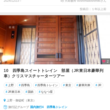
2024/12/23～
by 大島敏幹 ooshimatoshimikiさん
投稿日：１年以上前
2
10 四季島スイートトレイン 部屋（JR東日本豪華列
車）クリスマスチャーターツアー
#
上野
#
四季島
#
四季島トレイン
#
東京
#
豪華列車
#
JR
#
JR東日本
#
国鉄
#
ななつ星
上野・御徒町（東京）
旅行記グループ
国内旅行4 四季島トレイン