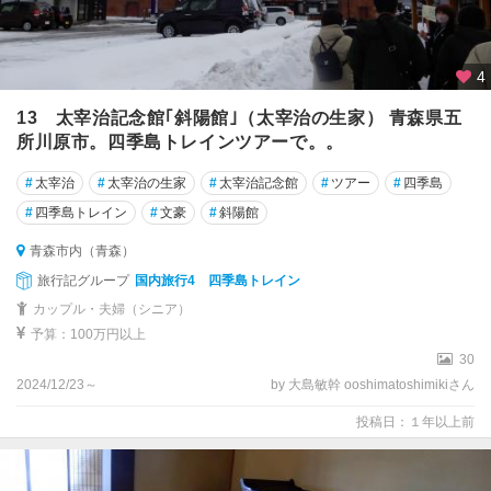
4
13 太宰治記念館｢斜陽館｣（太宰治の生家） 青森県五
所川原市。四季島トレインツアーで。。
#
太宰治
#
太宰治の生家
#
太宰治記念館
#
ツアー
#
四季島
#
四季島トレイン
#
文豪
#
斜陽館
青森市内（青森）
旅行記グループ
国内旅行4 四季島トレイン
カップル・夫婦（シニア）
予算：100万円以上
30
2024/12/23～
by 大島敏幹 ooshimatoshimikiさん
投稿日：１年以上前