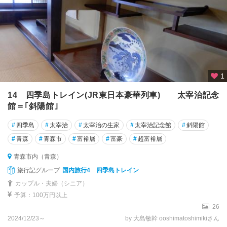
1
14 四季島トレイン(JR東日本豪華列車) 太宰治記念
館＝｢斜陽館｣
#
四季島
#
太宰治
#
太宰治の生家
#
太宰治記念館
#
斜陽館
#
青森
#
青森市
#
富裕層
#
富豪
#
超富裕層
青森市内（青森）
旅行記グループ
国内旅行4 四季島トレイン
カップル・夫婦（シニア）
予算：100万円以上
26
2024/12/23～
by 大島敏幹 ooshimatoshimikiさん