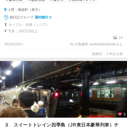
上野・御徒町（東京）
旅行記グループ
国内旅行３
カップル・夫婦（シニア）
予算：100万円以上
10
2024/12/23～
by 大島敏幹 ooshimatoshimikiさん
投稿日：１年以上前
3
３ スイートトレイン四季島（JR東日本豪華列車）チ