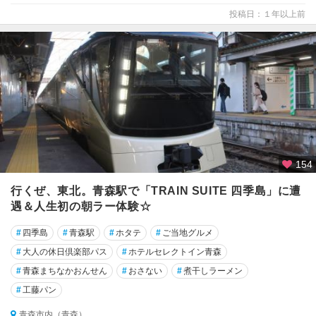
投稿日：１年以上前
154
行くぜ、東北。青森駅で「TRAIN SUITE 四季島」に遭
遇＆人生初の朝ラー体験☆
#
四季島
#
青森駅
#
ホタテ
#
ご当地グルメ
#
大人の休日倶楽部パス
#
ホテルセレクトイン青森
#
青森まちなかおんせん
#
おさない
#
煮干しラーメン
#
工藤パン
青森市内（青森）