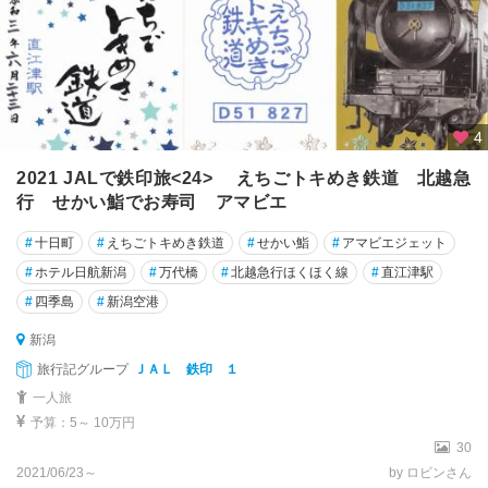
4
2021 JALで鉄印旅<24> えちごトキめき鉄道 北越急
行 せかい鮨でお寿司 アマビエ
#
十日町
#
えちごトキめき鉄道
#
せかい鮨
#
アマビエジェット
#
ホテル日航新潟
#
万代橋
#
北越急行ほくほく線
#
直江津駅
#
四季島
#
新潟空港
新潟
旅行記グループ
ＪＡＬ 鉄印 １
一人旅
予算：5～ 10万円
30
2021/06/23～
by ロビンさん