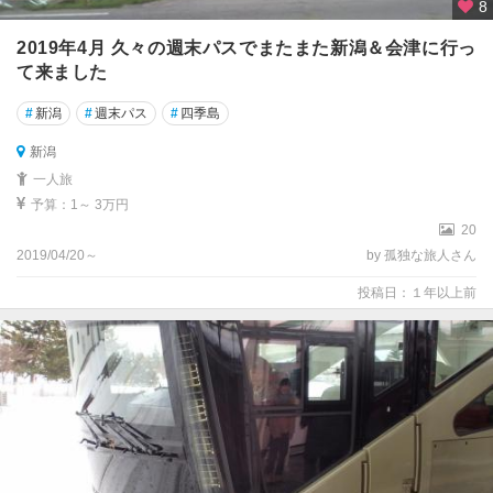
8
2019年4月 久々の週末パスでまたまた新潟＆会津に行っ
て来ました
#
新潟
#
週末パス
#
四季島
新潟
一人旅
予算：1～ 3万円
20
2019/04/20～
by 孤独な旅人さん
投稿日：１年以上前