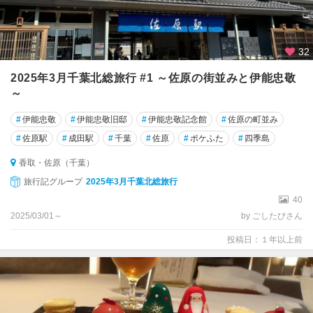
京
神
奈
32
川
2025年3月千葉北総旅行 #1 ～佐原の街並みと伊能忠敬
～
新
潟
#
伊能忠敬
#
伊能忠敬旧邸
#
伊能忠敬記念館
#
佐原の町並み
#
岐
佐原駅
#
成田駅
#
千葉
#
佐原
#
ポケふた
#
四季島
阜
香取・佐原（千葉）
旅行記グループ
2025年3月千葉北総旅行
40
2025/03/01～
by ごしたびさん
投稿日：１年以上前