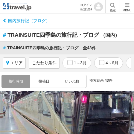
ログイン
新規登録
閉
検索
MENU
じ
る
国内旅行記（ブログ）
#
TRAINSUITE四季島の旅行記・ブログ
（国内）
#
TRAINSUITE四季島の旅行記・ブログ
全43件
国
内
エリア
こだわり条件
1～3月
4～6月
す
べ
て
検索結果
43
件
旅行時期
投稿日
いいね数
北
海
道
青
森
岩