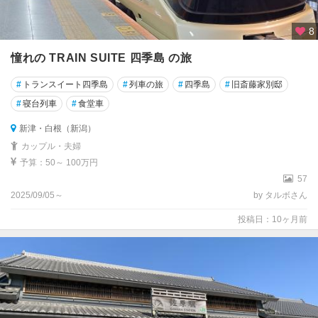
手
8
秋
田
憧れの TRAIN SUITE 四季島 の旅
#
トランスイート四季島
#
列車の旅
#
四季島
#
旧斎藤家別邸
山
形
#
寝台列車
#
食堂車
新津・白根（新潟）
福
島
カップル・夫婦
予算：50～ 100万円
栃
57
木
2025/09/05～
by タルボさん
投稿日：10ヶ月前
群
馬
千
葉
東