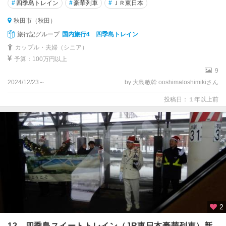
#
四季島トレイン
#
豪華列車
#
ＪＲ東日本
秋田市（秋田）
旅行記グループ
国内旅行4 四季島トレイン
カップル・夫婦（シニア）
予算：100万円以上
9
2024/12/23～
by 大島敏幹 ooshimatoshimikiさん
投稿日：１年以上前
2
12 四季島スイートトレイン（JR東日本豪華列車）新