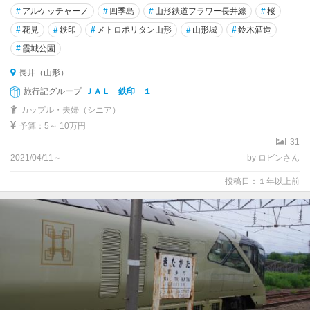
#
アルケッチャーノ
#
四季島
#
山形鉄道フラワー長井線
#
桜
#
花見
#
鉄印
#
メトロポリタン山形
#
山形城
#
鈴木酒造
#
霞城公園
長井（山形）
旅行記グループ
ＪＡＬ 鉄印 １
カップル・夫婦（シニア）
予算：5～ 10万円
31
2021/04/11～
by ロビンさん
投稿日：１年以上前