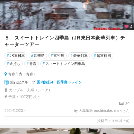
4
５ スイートトレイン四季島（JR東日本豪華列車）チ
ャーターツアー
#
JR東日本
#
四季島
#
富裕層
#
豪華列車
#
超富裕層
#
金持ち
#
青森
#
スィートトレイン四季島
青森市内（青森）
旅行記グループ
国内旅行4 四季島トレイン
カップル・夫婦（シニア）
予算：100万円以上
30
2024/12/23～
by 大島敏幹 ooshimatoshimikiさん
投稿日：１年以上前