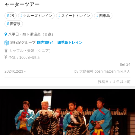
ャーターツアー
#
JR
#
クルーズトレイン
#
スイートトレイン
#
四季島
#
青森県
八甲田・酸ヶ湯温泉（青森）
旅行記グループ
国内旅行4 四季島トレイン
カップル・夫婦（シニア）
予算：100万円以上
24
2024/12/23～
by 大島敏幹 ooshimatoshimikiさん
投稿日：１年以上前