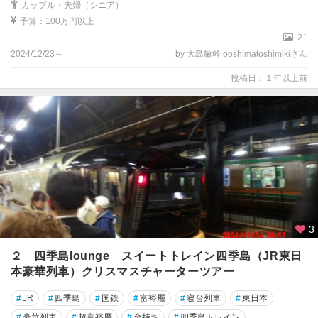
カップル・夫婦（シニア）
予算：100万円以上
21
2024/12/23～
by 大島敏幹 ooshimatoshimikiさん
投稿日：１年以上前
3
２ 四季島lounge スイートトレイン四季島（JR東日
本豪華列車）クリスマスチャーターツアー
#
JR
#
四季島
#
国鉄
#
富裕層
#
寝台列車
#
東日本
#
豪華列車
#
超富裕層
#
金持ち
#
四季島トレイン