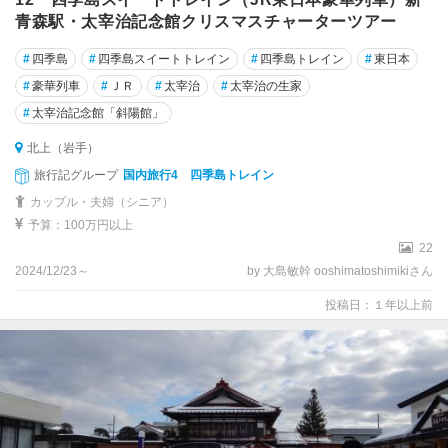
青森駅・太宰治記念館クリスマスチャーターツアー
#
四季島
#
四季島スイートトレイン
#
四季島トレイン
#
東日本
#
豪華列車
#
ＪＲ
#
太宰治
#
太宰治の生家
#
太宰治記念館「斜陽館」
北上（岩手）
旅行記グループ
国内旅行4 四季島トレイン
カップル・夫婦（シニア）
予算：100万円以上
22
2024/12/23～
by 大島敏幹 ooshimatoshimikiさん
投稿日：１年以上前