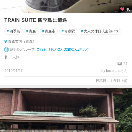
40
TRAIN SUITE 四季島に遭遇
#
四季島
#
青森
#
青森市
#
青森駅
#
大人の休日倶楽部パス
青森市内（青森）
旅行記グループ
これも《おとQ》の旅なんだけど
一人旅
37
2019/01/27～
by toc blancさん
投稿日：１年以上前