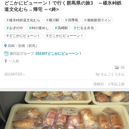
どこかにビューーン！で行く群馬県の旅3 ～碓氷峠鉄
道文化むら→帰宅 ～<終>
#
碓氷峠鉄道文化むら
#
横川駅
#
四季島
#
湘南新宿ライン
#
おぎのや
#
峠の釜めし
#
高崎駅
#
だるま弁当
#
どこかにビューン！
#
どこかにビューーン！
高崎・前橋（群馬）
旅行記グループ
202207どこかにビューーン！
一人旅
58
2023/07/23～
by そんごくうさん
投稿日：１年以上前