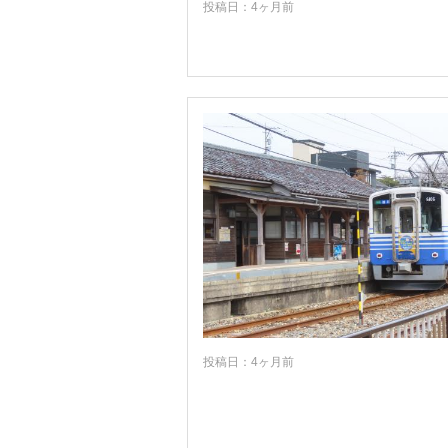
投稿日：4ヶ月前
岡山
広島
山口
徳島
香川
愛媛
高知
福岡
佐賀
長崎
熊本
投稿日：4ヶ月前
大分
宮崎