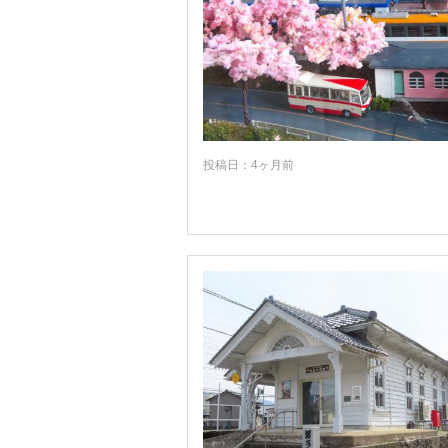
福島
茨城
栃木
群馬
投稿日：4ヶ月前
埼玉
千葉
東京
神奈川
山梨
長野
新潟
富山
石川