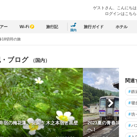
ゲストさん、
こんにちは
ログインはこちら
アー
Wi-Fi
旅行記
旅行ガイド
ホテル
国内
春18切符の旅
記・ブログ
（国内）
関連
#
鉄
#
寝
#
坊
井宿の梅花藻、長浜市 木之本宿と黒壁
2023夏の青春18きっ
#
バ
へ！
#
ト