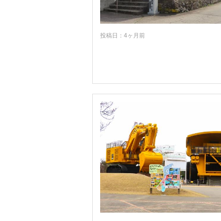
福井
岐阜
投稿日：4ヶ月前
静岡
愛知
三重
滋賀
京都
大阪
兵庫
奈良
和歌山
鳥取
島根