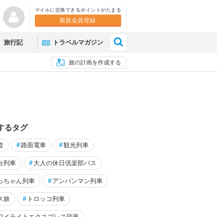
マイルに交換できるポイントがたまる
新規会員登録
×
旅行記
トラベルマガジン
旅の計画を作成する
するタグ
道
#
路面電車
#
観光列車
台列車
#
大人の休日倶楽部パス
っちゃん列車
#
アンパンマン列車
ぷで秘境駅の宝庫 芸備線で三次
四国のパワースポットに行き
ス旅
#
トロッコ列車
なるw【オリーブの島前編】
ワイライトエクスプレス瑞風