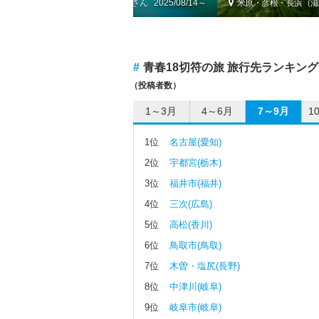
）
by かつのすけ
2025/08/14～
米原・彦根・長浜（滋
#
青春18切符の旅 旅行先ランキング
（投稿者数）
1～3月
4～6月
7～9月
1
1位
名古屋(愛知)
2位
宇都宮(栃木)
3位
福井市(福井)
4位
三次(広島)
5位
高松(香川)
6位
鳥取市(鳥取)
7位
木曽・塩尻(長野)
8位
中津川(岐阜)
9位
岐阜市(岐阜)