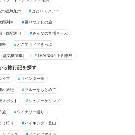
by ASARI
2023/08/25～
小豆島（香川）
なつ星in九州
#
はとバスツアー
太郎列車
#
乗りつぶしの旅
線・廃駅巡り
#
みんなの九州きっぷ
印帳
#
どこでもドアきっぷ
L（蒸気機関車）
#
TRAINSUITE四季島
から旅行記を探す
ライブ
#
ラベンダー畑
連れ旅行
#
ブルーをもとめて
景スポット
#
シュノーケリング
子旅
#
ワイナリー巡り
どう狩り
#
ハイキング・登山
ランピング
#
どこかにマイル