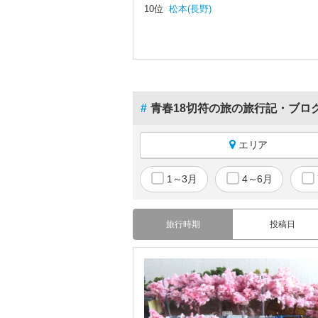
10位
松本(長野)
#
青春18切符の旅の旅行記・ブロ
エリア
国内すべて
1～3月
4～6月
北海道
青森
旅行時期
投稿日
岩手
宮城
秋田
山形