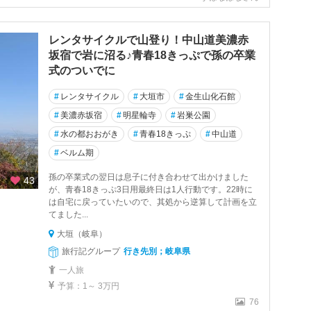
レンタサイクルで山登り！中山道美濃赤
坂宿で岩に沼る♪青春18きっぷで孫の卒業
式のついでに
#
レンタサイクル
#
大垣市
#
金生山化石館
#
美濃赤坂宿
#
明星輪寺
#
岩巣公園
#
水の都おおがき
#
青春18きっぷ
#
中山道
#
ベルム期
孫の卒業式の翌日は息子に付き合わせて出かけました
43
が、青春18きっぷ3日用最終日は1人行動です。22時に
は自宅に戻っていたいので、其処から逆算して計画を立
てました...
大垣（岐阜）
旅行記グループ
行き先別；岐阜県
一人旅
予算：1～ 3万円
76