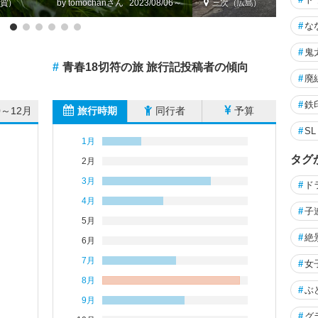
賀）
by tomochan
2023/08/06～
三次（広島）
#
な
#
鬼
#
青春18切符の旅 旅行記投稿者の傾向
#
廃
#
鉄
0～12月
旅行時期
同行者
予算
#
S
1月
タグ
2月
3月
#
ド
4月
#
子
5月
#
絶
6月
7月
#
女
8月
#
ぶ
9月
#
グ