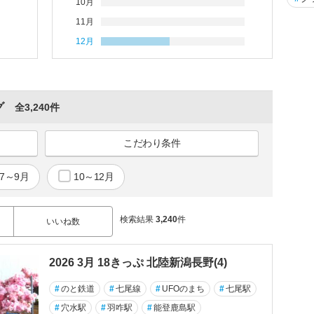
10月
11月
12月
グ
全3,240件
こだわり条件
7～9月
10～12月
検索結果
3,240
件
いいね数
2026 3月 18きっぷ 北陸新潟長野(4)
#
のと鉄道
#
七尾線
#
UFOのまち
#
七尾駅
#
穴水駅
#
羽咋駅
#
能登鹿島駅