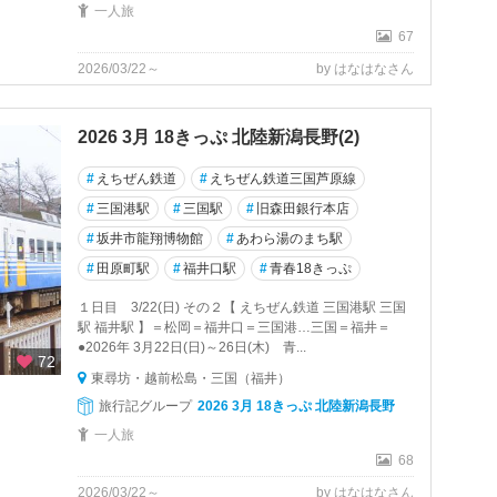
一人旅
67
2026/03/22～
by はなはなさん
2026 3月 18きっぷ 北陸新潟長野(2)
#
えちぜん鉄道
#
えちぜん鉄道三国芦原線
#
三国港駅
#
三国駅
#
旧森田銀行本店
#
坂井市龍翔博物館
#
あわら湯のまち駅
#
田原町駅
#
福井口駅
#
青春18きっぷ
１日目 3/22(日) その２【 えちぜん鉄道 三国港駅 三国
駅 福井駅 】＝松岡＝福井口＝三国港…三国＝福井＝
●2026年 3月22日(日)～26日(木) 青...
72
東尋坊・越前松島・三国（福井）
旅行記グループ
2026 3月 18きっぷ 北陸新潟長野
一人旅
68
2026/03/22～
by はなはなさん