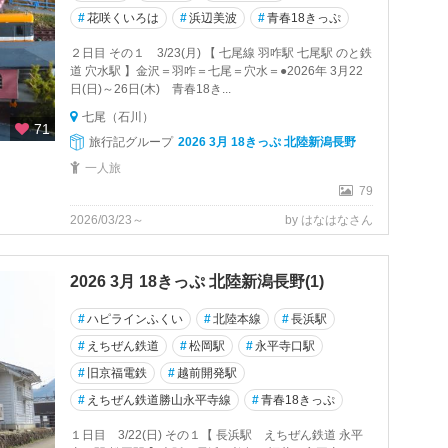
#
花咲くいろは
#
浜辺美波
#
青春18きっぷ
２日目 その１ 3/23(月) 【 七尾線 羽咋駅 七尾駅 のと鉄
道 穴水駅 】金沢＝羽咋＝七尾＝穴水＝●2026年 3月22
日(日)～26日(木) 青春18き...
七尾（石川）
71
旅行記グループ
2026 3月 18きっぷ 北陸新潟長野
一人旅
79
2026/03/23～
by はなはなさん
2026 3月 18きっぷ 北陸新潟長野(1)
#
ハピラインふくい
#
北陸本線
#
長浜駅
#
えちぜん鉄道
#
松岡駅
#
永平寺口駅
#
旧京福電鉄
#
越前開発駅
#
えちぜん鉄道勝山永平寺線
#
青春18きっぷ
１日目 3/22(日) その１【 長浜駅 えちぜん鉄道 永平