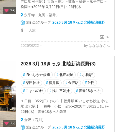
寺口駅 松岡駅 】大阪＝長浜＝敦賀＝福井＝永平寺口＝
松岡＝●2026年 3月22日(日)～26日(木...
76
永平寺・丸岡（福井）
旅行記グループ
2026 3月 18きっぷ 北陸新潟長野
一人旅
87
2026/03/22～
by はなはなさん
2026 3月 18きっぷ 北陸新潟長野(3)
#
IRいしかわ鉄道
#
北庄城址
#
小松駅
#
柴田神社
#
福井駅
#
金沢駅
#
鼓門
#
こまつの杜
#
浅井三姉妹
#
青春18きっぷ
１日目 3/22(日) その３【 福井駅 IRいしかわ鉄道 小松
駅 金沢駅 】＝福井＝小松＝金沢●2026年 3月22日(日)～
26日(木) 青春18きっぷ鉄道...
金沢（石川）
73
旅行記グループ
2026 3月 18きっぷ 北陸新潟長野