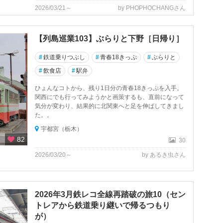
2026/03/21～
by PHOPHOCHANGさん
【列島巡業103】ぶらりと下野［日帰り］
#
鉄道乗りつぶし
#
青春18きっぷ
#
ぶらりと
#
飲食店
#
駅弁
ひょんなコトから、残り1日分の青春18きっぷを入手。
関西にでも行ってみようかと画策するも、直前になって
気分が変わり、結果的に北関東へと足を伸ばしてきまし
た。。
宇都宮（栃木）
82
30
2026/03/20～
by あるき虫さん
2026年3月鉄レコ全線再踏破の旅10（セン
トレアから鉄道乗り継いで帰るつもり
が）