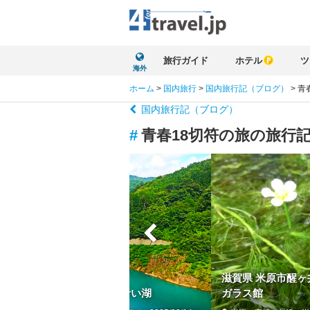
旅行ガイド
ホテル
ツ
海外
ホーム
>
国内旅行
>
国内旅行記（ブログ）
>
青
国内旅行記（ブログ）
#
青春18切符の旅の旅行
滋賀県 米原市醒ヶ
四万ブルー&#128167; 魅惑の青い湖
ガラス館