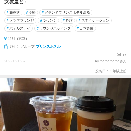
女友達と♪
#
花香路
#
高輪
#
グランドプリンスホテル高輪
#
クラブラウンジ
#
ラウンジ
#
冬旅
#
ステイケーション
#
ホテルステイ
#
ラウンジホッピング
#
日本庭園
品川（東京）
旅行記グループ
プリンスホテル
97
2022/02/02～
by mamamamaさん
投稿日：１年以上前