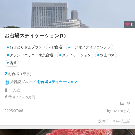
0
お台場ステイケーション(1)
#
おひとりさまプラン
#
お台場
#
エグゼクティブラウンジ
#
グランドニッコー東京台場
#
ステイケーション
#
水上バス
#
浅草
お台場（東京）
旅行記グループ
お台場ステイケーション
一人旅
予算：3～ 5万円
26
2025/07/06～
by tavi.staさん
投稿日：１年以上前