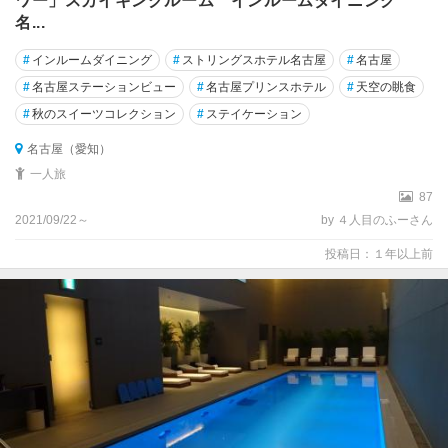
ワー」スカイキングルーム インルームダイニング
名...
#
インルームダイニング
#
ストリングスホテル名古屋
#
名古屋
#
名古屋ステーションビュー
#
名古屋プリンスホテル
#
天空の眺食
#
秋のスイーツコレクション
#
ステイケーション
名古屋（愛知）
一人旅
87
2021/09/22～
by ４人目のふーさん
投稿日：１年以上前