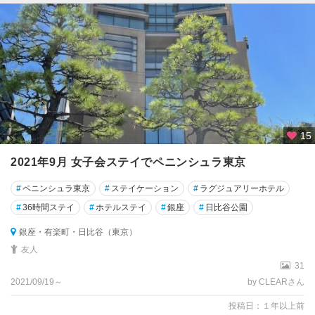
15
2021年9月 女子会ステイでペニンシュラ東京
#
ペニンシュラ東京
#
ステイケーション
#
ラグジュアリーホテル
#
36時間ステイ
#
ホテルステイ
#
銀座
#
日比谷公園
銀座・有楽町・日比谷（東京）
友人
31
2021/09/19～
by CLEARさん
投稿日：１年以上前