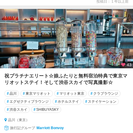
投稿日：１年以上前
43
祝プラチナエリート☆娘ふたりと無料宿泊特典で東京マ
リオットステイ！そして渋谷スカイで写真撮影☆
#
品川
#
東京マリオット
#
マリオット東京
#
クラブラウンジ
#
エグゼクティブラウンジ
#
ホテルステイ
#
ステイケーション
#
渋谷スカイ
#
SHIBUYASKY
品川（東京）
旅行記グループ
Marriott Bonvoy