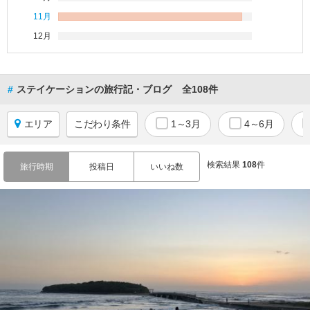
庫
11月
奈
12月
良
福
#
ステイケーションの旅行記・ブログ
全108件
岡
宮
エリア
こだわり条件
1～3月
4～6月
崎
検索結果
108
件
沖
旅行時期
投稿日
いいね数
縄