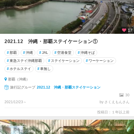
17
2021.12 沖縄・那覇ステイケーション①
#
那覇
#
沖縄
#
JAL
#
空港食堂
#
沖縄そば
#
東急ステイ沖縄那覇
#
ステイケーション
#
ワーケーション
#
ホテルステイ
#
車無し
那覇（沖縄）
旅行記グループ
2021.12 沖縄・那覇ステイケーション
30
2021/12/23～
by さくえもんさん
投稿日：１年以上前