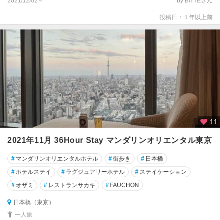
2021/12/02～
by BITTEさん
投稿日：１年以上前
11
2021年11月 36Hour Stay マンダリンオリエンタル東京
#
マンダリンオリエンタルホテル
#
街歩き
#
日本橋
#
ホテルステイ
#
ラグジュアリーホテル
#
ステイケーション
#
オザミ
#
レストランサカキ
#
FAUCHON
日本橋（東京）
一人旅