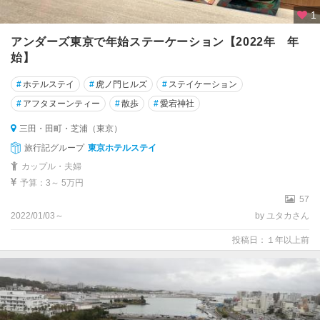
1
アンダーズ東京で年始ステーケーション【2022年 年
始】
#
ホテルステイ
#
虎ノ門ヒルズ
#
ステイケーション
#
アフタヌーンティー
#
散歩
#
愛宕神社
三田・田町・芝浦（東京）
旅行記グループ
東京ホテルステイ
カップル・夫婦
予算：3～ 5万円
57
2022/01/03～
by ユタカさん
投稿日：１年以上前