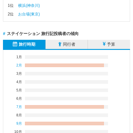
1位
横浜(神奈川)
東
2位
お台場(東京)
京
神
#
ステイケーション 旅行記投稿者の傾向
奈
川
旅行時期
同行者
予算
長
1月
野
2月
愛
3月
知
4月
5月
京
都
6月
7月
大
8月
阪
9月
兵
10月