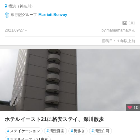
横浜（神奈川）
旅行記グループ
Marriott Bonvoy
101
2021/09/27～
by mamamamaさん
投稿日：１年以上前
10
ホテルイースト21に格安ステイ、深川散歩
#
ステイケーション
#
清澄庭園
#
街歩き
#
清澄白河
#
ホテルイースト21東京