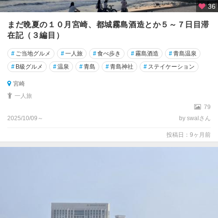
36
まだ晩夏の１０月宮崎、都城霧島酒造とか５～７日目滞
在記（３編目）
#
ご当地グルメ
#
一人旅
#
食べ歩き
#
霧島酒造
#
青島温泉
#
B級グルメ
#
温泉
#
青島
#
青島神社
#
ステイケーション
宮崎
一人旅
79
2025/10/09～
by swalさん
投稿日：9ヶ月前