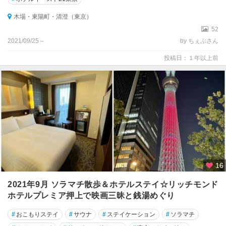
木場・東陽町・清澄（東京）
52
2021/09/25～
by ちぇぶさん
投稿日：１年以上前
16
2021年9月 ソラマチ散歩＆ホテルステイ☆リッチモンド
ホテルプレミア押上で映画三昧と銭湯めぐり
#
おこもりステイ
#
サウナ
#
ステイケーション
#
ソラマチ