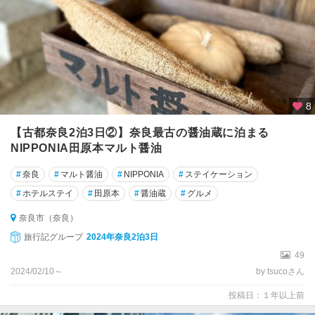
8
【古都奈良2泊3日②】奈良最古の醤油蔵に泊まる
NIPPONIA田原本マルト醤油
#
奈良
#
マルト醤油
#
NIPPONIA
#
ステイケーション
#
ホテルステイ
#
田原本
#
醤油蔵
#
グルメ
奈良市（奈良）
旅行記グループ
2024年奈良2泊3日
49
2024/02/10～
by tsucoさん
投稿日：１年以上前