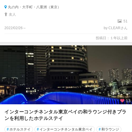
丸の内・大手町・八重洲（東京）
友人
51
2022/02/26～
by CLEARさん
投稿日：１年以上前
13
インターコンチネンタル東京ベイの和ラウンジ付きプラ
ンを利用したホテルステイ
#
ホテルステイ
#
インターコンチネンタル東京ベイ
#
和ラウンジ