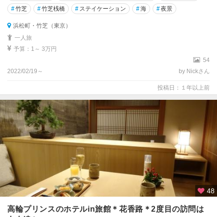
#
竹芝
#
竹芝桟橋
#
ステイケーション
#
海
#
夜景
浜松町・竹芝（東京）
一人旅
予算：1～ 3万円
54
2022/02/19～
by Nickさん
投稿日：１年以上前
48
高輪プリンスのホテルin旅館＊花香路＊2度目の訪問は