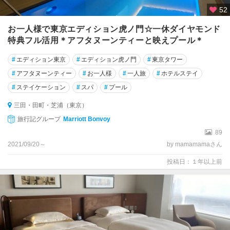
52
お一人様で東京エディション虎ノ門☆一休ダイヤモンド
特典フル活用＊アフタヌーンティーと映えプール＊
#
エディション東京
#
エディション虎ノ門
#
東京タワー
#
アフタヌーンティー
#
お一人様
#
一人旅
#
ホテルステイ
#
ステイケーション
#
スパ
#
プール
三田・田町・芝浦（東京）
旅行記グループ
Marriott Bonvoy
89
2021/09/20～
by mamamamaさん
投稿日：１年以上前