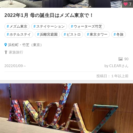
7
2022年1月 母の誕生日はメズム東京で！
#
メズム東京
#
ステイケーション
#
ウォーターズ竹芝
#
ホテルステイ
#
浜離宮庭園
#
ビストロ
#
東京タワー
#
冬旅
浜松町・竹芝（東京）
家族旅行
90
2022/01/09～
by CLEARさん
投稿日：１年以上前