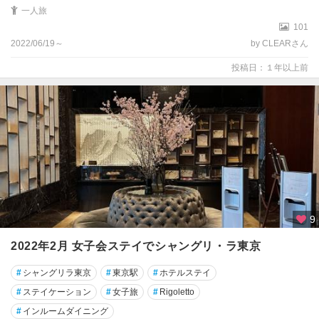
一人旅
101
2022/06/19～
by CLEARさん
投稿日：１年以上前
9
2022年2月 女子会ステイでシャングリ・ラ東京
#
シャングリラ東京
#
東京駅
#
ホテルステイ
#
ステイケーション
#
女子旅
#
Rigoletto
#
インルームダイニング