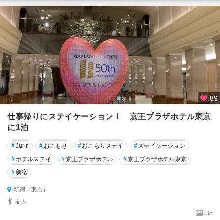
89
仕事帰りにステイケーション！ 京王プラザホテル東京
に1泊
#
Jurin
#
おこもり
#
おこもりステイ
#
ステイケーション
#
ホテルステイ
#
京王プラザホテル
#
京王プラザホテル東京
#
新宿
新宿（東京）
友人
35