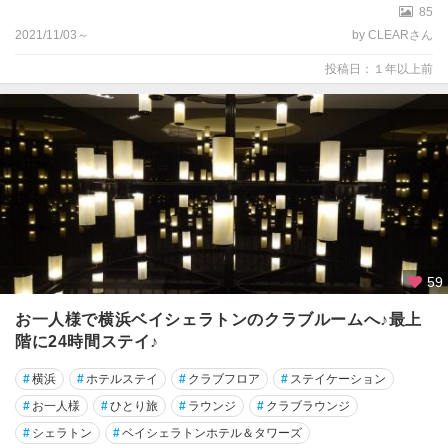
85
2021/11/03～
by CLEARさん
投稿日：１年以上前
59
お一人様で横浜ベイシェラトンのクラブルームへ♪最上
階に24時間ステイ♪
#
横浜
#
ホテルステイ
#
クラブフロア
#
ステイケーション
#
お一人様
#
ひとり旅
#
ラウンジ
#
クラブラウンジ
#
シェラトン
#
ベイシェラトンホテル＆タワーズ