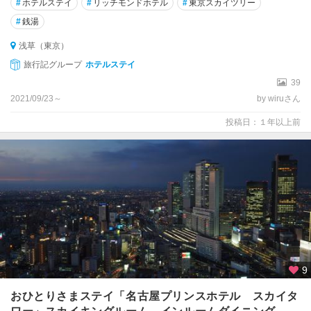
#
ホテルステイ
#
リッチモンドホテル
#
東京スカイツリー
#
銭湯
浅草（東京）
旅行記グループ
ホテルステイ
39
2021/09/23～
by wiruさん
投稿日：１年以上前
9
おひとりさまステイ「名古屋プリンスホテル スカイタ