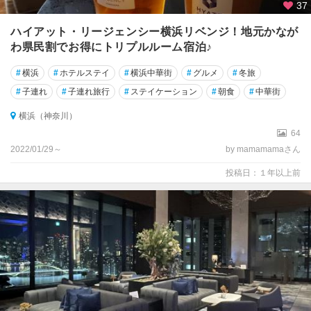
37
ハイアット・リージェンシー横浜リベンジ！地元かなが
わ県民割でお得にトリプルルーム宿泊♪
#
横浜
#
ホテルステイ
#
横浜中華街
#
グルメ
#
冬旅
#
子連れ
#
子連れ旅行
#
ステイケーション
#
朝食
#
中華街
横浜（神奈川）
64
2022/01/29～
by mamamamaさん
投稿日：１年以上前