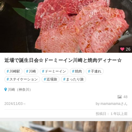
26
近場で誕生日会☆ドーミーイン川崎と焼肉ディナー☆
#
川崎駅
#
川崎
#
ドーミーイン
#
焼肉
#
子連れ
#
ステイケーション
#
近場旅
#
まったり旅
川崎（神奈川）
48
2024/11/03～
by mamamamaさん
投稿日：１年以上前