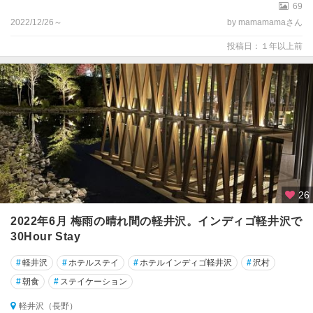
69
2022/12/26～
by mamamamaさん
投稿日：１年以上前
26
2022年6月 梅雨の晴れ間の軽井沢。インディゴ軽井沢で
30Hour Stay
#
軽井沢
#
ホテルステイ
#
ホテルインディゴ軽井沢
#
沢村
#
朝食
#
ステイケーション
軽井沢（長野）