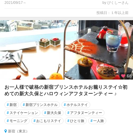
2021/09/17～
by ぴくしーさん
投稿日：１年以上前
68
お一人様で破格の新宿プリンスホテルお籠りステイ☆初
めての新大久保とハロウィンアフタヌーンティー ♪
#
新宿
#
新宿プリンスホテル
#
ホテルステイ
#
ステイケーション
#
新大久保
#
アフタヌーンティー
#
モーニング
#
おこもりステイ
#
ひとり旅
#
一人旅
新宿（東京）