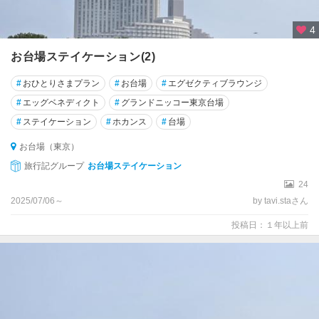
4
お台場ステイケーション(2)
#
おひとりさまプラン
#
お台場
#
エグゼクティブラウンジ
#
エッグベネディクト
#
グランドニッコー東京台場
#
ステイケーション
#
ホカンス
#
台場
お台場（東京）
旅行記グループ
お台場ステイケーション
24
2025/07/06～
by tavi.staさん
投稿日：１年以上前