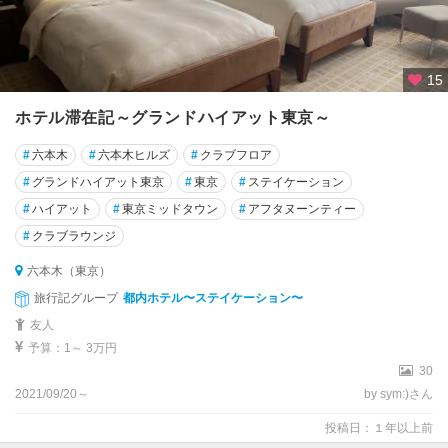
15
ホテル滞在記～グランドハイアット東京～
#
六本木
#
六本木ヒルズ
#
クラブフロア
#
グランドハイアット東京
#
東京
#
ステイケーション
#
ハイアット
#
東京ミッドタウン
#
アフタヌーンティー
#
クラブラウンジ
六本木（東京）
旅行記グループ
都内ホテル〜ステイケーション〜
友人
予算：1～ 3万円
30
2021/09/20～
by sym:)さん
投稿日：１年以上前