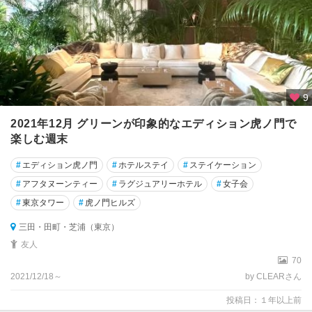
9
2021年12月 グリーンが印象的なエディション虎ノ門で
楽しむ週末
#
エディション虎ノ門
#
ホテルステイ
#
ステイケーション
#
アフタヌーンティー
#
ラグジュアリーホテル
#
女子会
#
東京タワー
#
虎ノ門ヒルズ
三田・田町・芝浦（東京）
友人
70
2021/12/18～
by CLEARさん
投稿日：１年以上前