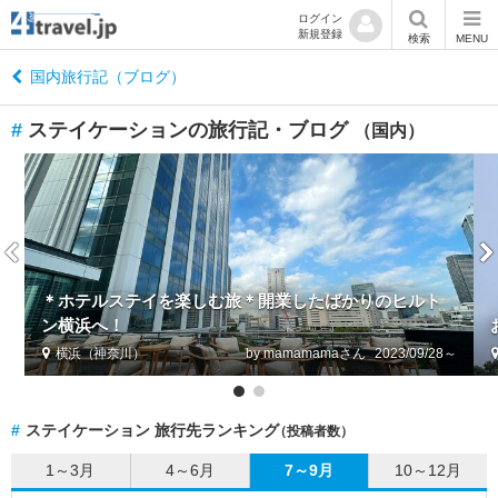
ログイン
新規登録
閉
検索
MENU
じ
る
国内旅行記（ブログ）
#
ステイケーションの旅行記・ブログ
（国内）
国
内
す
べ
て
＊ホテルステイを楽しむ旅＊開業したばかりのヒルト
ン横浜へ！
宮
城
横浜（神奈川）
by mamamama
2023/09/28～
栃
木
#
ステイケーション 旅行先ランキング
（投稿者数）
千
1～3月
4～6月
7～9月
10～12月
葉