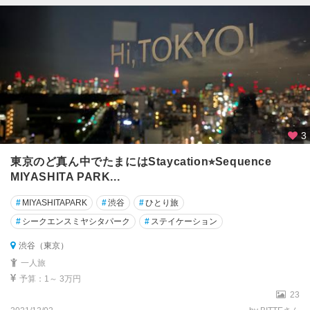
3
東京のど真ん中でたまにはStaycation⭐︎Sequence
MIYASHITA PARK...
#
MIYASHITAPARK
#
渋谷
#
ひとり旅
#
シークエンスミヤシタパーク
#
ステイケーション
渋谷（東京）
一人旅
予算：1～ 3万円
23