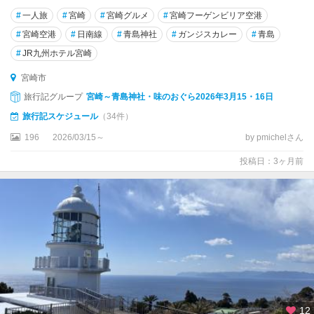
#
一人旅
#
宮崎
#
宮崎グルメ
#
宮崎フーゲンビリア空港
#
宮崎空港
#
日南線
#
青島神社
#
ガンジスカレー
#
青島
#
JR九州ホテル宮崎
宮崎市
旅行記グループ
宮崎～青島神社・味のおぐら2026年3月15・16日
旅行記スケジュール
（34件）
196
2026/03/15～
by pmichelさん
投稿日：3ヶ月前
12