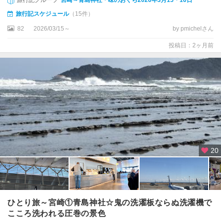
旅行記スケジュール
（15件）
82
2026/03/15～
by pmichelさん
投稿日：2ヶ月前
20
ひとり旅～宮崎①青島神社☆鬼の洗濯板ならぬ洗濯機で
こころ洗われる圧巻の景色