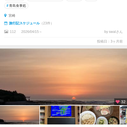
#
青島食事処
宮崎
旅行記スケジュール
（23件）
112
2026/04/15～
by swalさん
投稿日：3ヶ月前
32