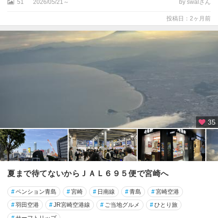
51
2026/05/21～
by swalさん
投稿日：2ヶ月前
35
夏まで待てないからＪＡＬ６９５便で宮崎へ
#
ペンション青島
#
宮崎
#
日南線
#
青島
#
宮崎空港
#
羽田空港
#
JR宮崎空港線
#
ご当地グルメ
#
ひとり旅