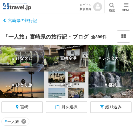
ログイン
新規登録
閉
検索
MENU
じ
る
宮崎県の旅行記
「一人旅」宮崎県の旅行記・ブログ
全399件
九
# ひなタビ
# 宮崎空港
# レンタカー
州
へ
戻
る
# ひとり旅
# 宮崎
# 都城
宮
崎
宮崎
月を選択
絞り込み
す
べ
て
×
#
一人旅