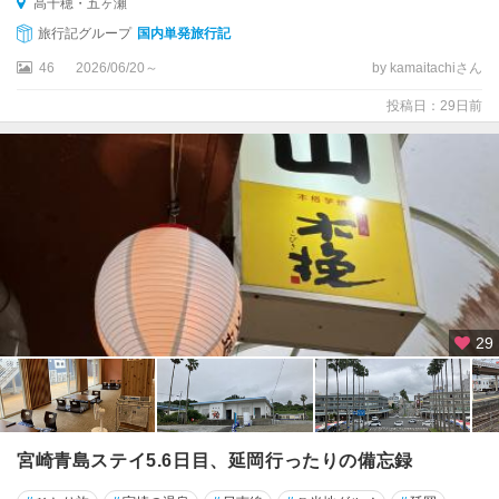
高千穂・五ヶ瀬
旅行記グループ
国内単発旅行記
46
2026/06/20～
by kamaitachiさん
投稿日：29日前
29
宮崎青島ステイ5.6日目、延岡行ったりの備忘録