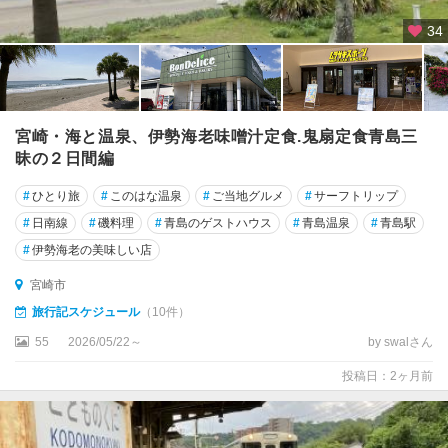
34
宮崎・海と温泉、伊勢海老味噌汁定食.鬼扇定食青島三
昧の２日間編
#
ひとり旅
#
このはな温泉
#
ご当地グルメ
#
サーフトリップ
#
日南線
#
磯料理
#
青島のゲストハウス
#
青島温泉
#
青島駅
#
伊勢海老の美味しい店
宮崎市
旅行記スケジュール
（10件）
55
2026/05/22～
by swalさん
投稿日：2ヶ月前