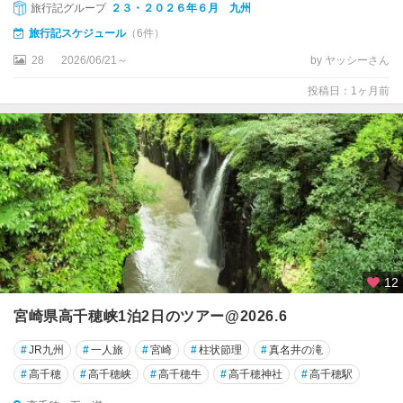
旅行記グループ
２３・２０２６年６月 九州
旅行記スケジュール
（6件）
28
2026/06/21～
by ヤッシーさん
投稿日：1ヶ月前
12
宮崎県高千穂峡1泊2日のツアー@2026.6
#
JR九州
#
一人旅
#
宮崎
#
柱状節理
#
真名井の滝
#
高千穂
#
高千穂峡
#
高千穂牛
#
高千穂神社
#
高千穂駅