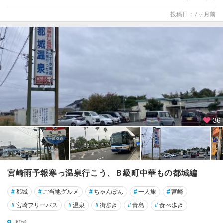
投稿日：7ヶ月前
36
宮崎雨予報寒っ温泉行こう、Ｂ級町中華もの都城編
#
都城
#
ご当地グルメ
#
ちゃんぽん
#
一人旅
#
宮崎
#
宮崎フリーパス
#
温泉
#
街歩き
#
青島
#
食べ歩き
都城