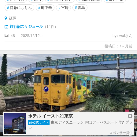
#
特急にちりん
#
町中華
#
宮崎
#
青島
延岡
旅行記スケジュール
（14件）
48
2025/12/12～
by swalさん
投稿日：7ヶ月前
29
ホテル イースト21東京
東京ディズニーランド®1デーパスポート付きプラ
宿公式サイト
ン
スポンサー提供