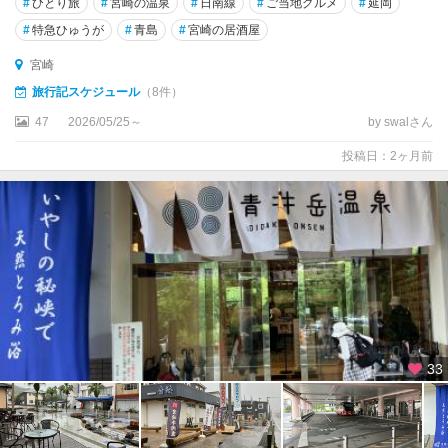
#
ひとり旅
#
宮崎の温泉
#
日南線
#
ご当地グルメ
#
延岡
#
特急ひゅうが
#
青島
#
宮崎の居酒屋
宮崎
旅行記スケジュール
（8件）
47
2026/05/25～
by swalさん
投稿日：2ヶ月前
33