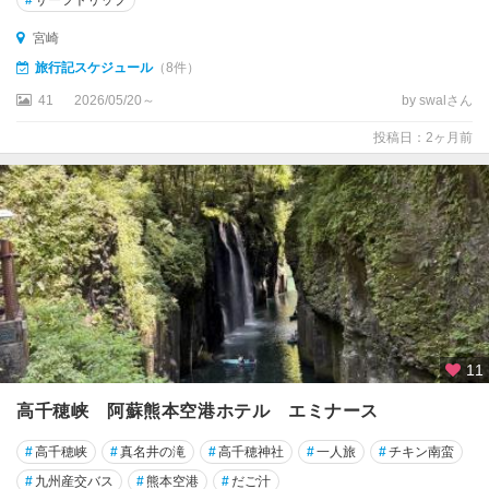
#
サーフトリップ
宮崎
旅行記スケジュール
（8件）
41
2026/05/20～
by swalさん
投稿日：2ヶ月前
11
高千穂峡 阿蘇熊本空港ホテル エミナース
#
高千穂峡
#
真名井の滝
#
高千穂神社
#
一人旅
#
チキン南蛮
#
九州産交バス
#
熊本空港
#
だご汁