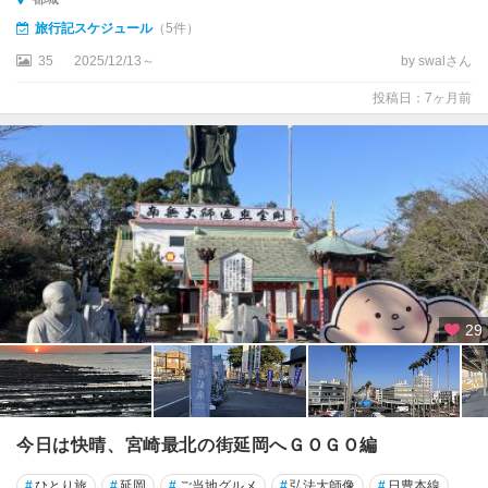
旅行記スケジュール
（5件）
35
2025/12/13～
by swalさん
投稿日：7ヶ月前
29
今日は快晴、宮崎最北の街延岡へＧＯＧＯ編
#
ひとり旅
#
延岡
#
ご当地グルメ
#
弘法大師像
#
日豊本線