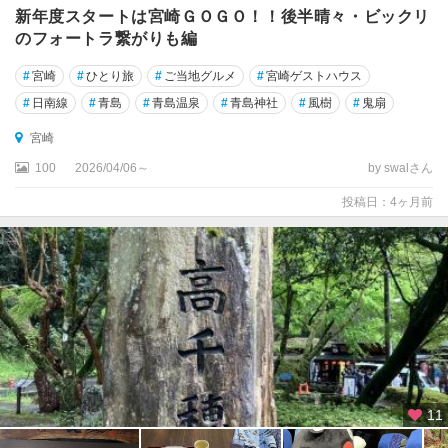
新年度スタートは宮崎ＧＯＧＯ！！後半晴々・ビックリ
のフォートラ繋がりも編
#
宮崎
#
ひとり旅
#
ご当地グルメ
#
宮崎ゲストハウス
#
日南線
#
青島
#
青島温泉
#
青島神社
#
風樹
#
鬼扇
宮崎
100
2026/04/06～
by swalさん
投稿日：4ヶ月前
11