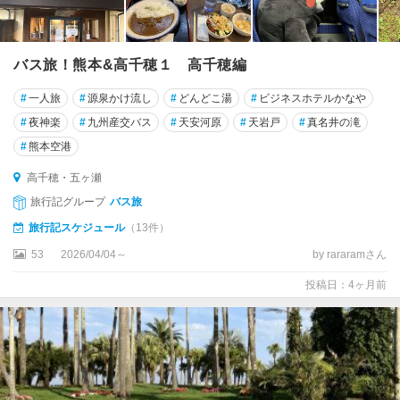
バス旅！熊本&高千穂１ 高千穂編
#
一人旅
#
源泉かけ流し
#
どんどこ湯
#
ビジネスホテルかなや
#
夜神楽
#
九州産交バス
#
天安河原
#
天岩戸
#
真名井の滝
#
熊本空港
高千穂・五ヶ瀬
旅行記グループ
バス旅
旅行記スケジュール
（13件）
53
2026/04/04～
by rararamさん
投稿日：4ヶ月前