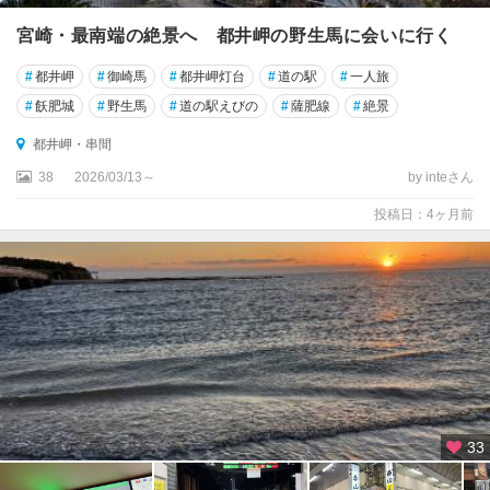
宮崎・最南端の絶景へ 都井岬の野生馬に会いに行く
#
都井岬
#
御崎馬
#
都井岬灯台
#
道の駅
#
一人旅
#
飫肥城
#
野生馬
#
道の駅えびの
#
薩肥線
#
絶景
都井岬・串間
38
2026/03/13～
by inteさん
投稿日：4ヶ月前
33