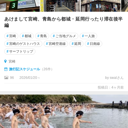
あけまして宮崎、青島から都城・延岡行ったり滞在後半
編
#
宮崎
#
都城
#
青島
#
ご当地グルメ
#
一人旅
#
宮崎のゲストハウス
#
宮崎空港線
#
延岡
#
日南線
#
サーフトリップ
宮崎
旅行記スケジュール
（26件）
96
2026/01/20～
by swalさん
投稿日：4ヶ月前