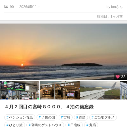
90
2026/05/11～
by tonさん
投稿日：1ヶ月前
33
４月２回目の宮崎ＧＯＧＯ、４泊の備忘録
#
ペンション青島
#
子供の国
#
宮崎
#
青島
#
ご当地グルメ
#
ひとり旅
#
宮崎のゲストハウス
#
日南線
#
鬼扇