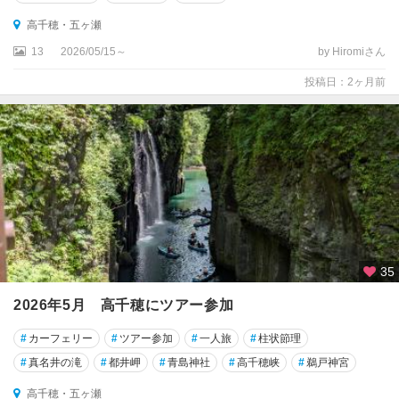
高千穂・五ヶ瀬
13
2026/05/15～
by Hiromiさん
投稿日：2ヶ月前
35
2026年5月 高千穂にツアー参加
#
カーフェリー
#
ツアー参加
#
一人旅
#
柱状節理
#
真名井の滝
#
都井岬
#
青島神社
#
高千穂峡
#
鵜戸神宮
高千穂・五ヶ瀬