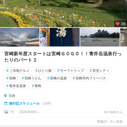
38
宮崎新年度スタートは宮崎ＧＯＧＯ！！青井岳温泉行っ
たりのパート２
#
ご当地グルメ
#
ひとり旅
#
サーフトリップ
#
宮交シティ
#
宮崎
#
宮崎うどん
#
宮崎の温泉
#
宮崎市内フリーパス
#
青井岳温泉
#
青島
宮崎
旅行記スケジュール
（15件）
70
2026/04/03～
by swalさん
投稿日：4ヶ月前