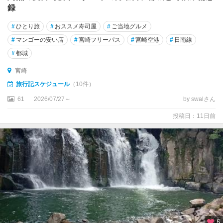
録
#
ひとり旅
#
おススメ寿司屋
#
ご当地グルメ
#
マンゴーの安い店
#
宮崎フリーパス
#
宮崎空港
#
日南線
#
都城
宮崎
旅行記スケジュール
（10件）
61
2026/07/27～
by swalさん
投稿日：11日前
5