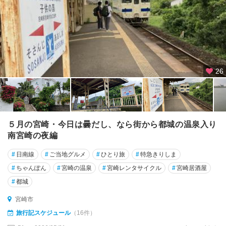
26
５月の宮崎・今日は曇だし、なら街から都城の温泉入り
南宮崎の夜編
#
日南線
#
ご当地グルメ
#
ひとり旅
#
特急きりしま
#
ちゃんぽん
#
宮崎の温泉
#
宮崎レンタサイクル
#
宮崎居酒屋
#
都城
宮崎市
旅行記スケジュール
（16件）