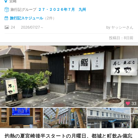
宮崎
旅行記グループ
２７・２０２６年７月 九州
旅行記スケジュール
（2件）
24
2026/07/27～
by ヤッシーさん
投稿日：8日前
33
灼熱の夏宮崎後半スタートの月曜日、都城と町飲み備忘