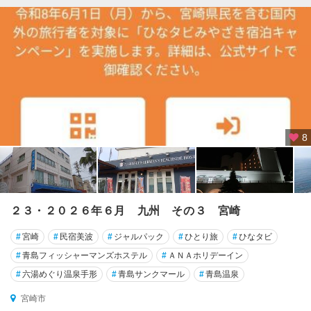
8
２３・２０２６年６月 九州 その３ 宮崎
#
宮崎
#
民宿美波
#
ジャルパック
#
ひとり旅
#
ひなタビ
#
青島フィッシャーマンズホステル
#
ＡＮＡホリデーイン
#
六湯めぐり温泉手形
#
青島サンクマール
#
青島温泉
宮崎市