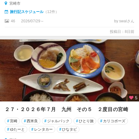
宮崎市
穂
・
旅行記スケジュール
（12件）
延
46
2026/07/29～
by swalさん
岡
・
投稿日：8日前
日
向
5
２７・２０２６年７月 九州 その５ ２度目の宮崎
#
宮崎
#
西米良
#
ジャルパック
#
ひとり旅
#
カリコポーズ
#
ゆたーと
#
レンタカー
#
ひなタビ