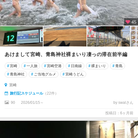
45
あけまして宮崎、青島神社裸まいり凄っの滞在前半編
#
宮崎
#
一人旅
#
宮崎空港
#
日南線
#
裸まいり
#
青島
#
青島神社
#
ご当地グルメ
#
宮崎うどん
宮崎
旅行記スケジュール
（22件）
90
2026/01/15～
by swalさん
投稿日：6ヶ月前