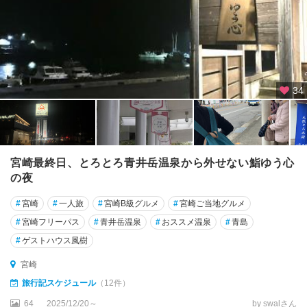
34
宮崎最終日、とろとろ青井岳温泉から外せない鮨ゆう心
の夜
#
宮崎
#
一人旅
#
宮崎B級グルメ
#
宮崎ご当地グルメ
#
宮崎フリーパス
#
青井岳温泉
#
おススメ温泉
#
青島
#
ゲストハウス風樹
宮崎
旅行記スケジュール
（12件）
64
2025/12/20～
by swalさん