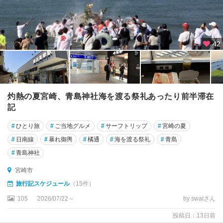
42
灼熱の夏宮崎、青島神社海を渡る祭礼あったり前半滞在
記
#
ひとり旅
#
ご当地グルメ
#
サーフトリップ
#
宮崎の夏
#
日南線
#
暴れ御輿
#
橘通
#
海を渡る祭礼
#
青島
#
青島神社
宮崎市
旅行記スケジュール
（15件）
105
2026/07/22～
by swalさん
投稿日：13日前