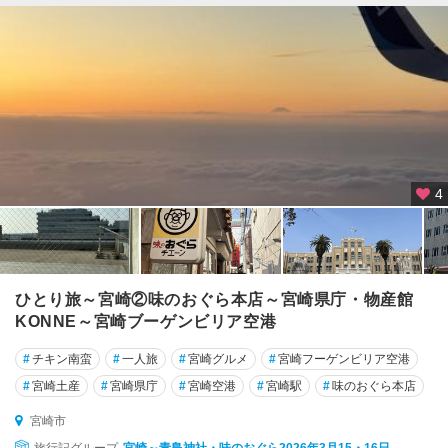
4
ひとり旅～宮崎②味のおぐら本店～宮崎県庁・物産館
KONNE～宮崎ブーゲンビリア空港
#
チキン南蛮
#
一人旅
#
宮崎グルメ
#
宮崎フーゲンビリア空港
#
宮崎土産
#
宮崎県庁
#
宮崎空港
#
宮崎駅
#
味のおぐら本店
宮崎市
旅行記グループ
宮崎～青島神社・味のおぐら2026年3月15・16日