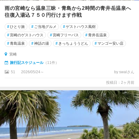
雨の宮崎なら温泉三昧・青島から2時間の青井岳温泉へ
往復入湯込７５０円行けます作戦
#
ひとり旅
#
ご当地グルメ
#
ゲストハウス風樹
#
宮崎のゲストハウス
#
宮崎フリーパス
#
青井岳温泉
#
青島温泉
#
神話の湯
#
きっちょううどん
#
マンゴー安い店
宮崎
旅行記スケジュール
（11件）
51
2026/05/24～
by swalさん
投稿日：2ヶ月前