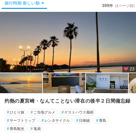
宮
旅行時期 新しい順
399
件
(1ページ目)
崎
市
日
南
・
都
井
岬
周
23
辺
都
城
・
灼熱の夏宮崎・なんてことない滞在の後半２日間備忘録
え
び
#
ひとり旅
#
ご当地グルメ
#
ゲストハウス風樹
の
#
サーフトリップ
#
レンタサイクル
#
日南線
#
青島
高
#
青島観光
#
鬼扇
千