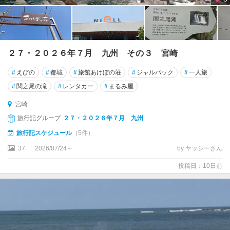
２７・２０２６年７月 九州 その３ 宮崎
#
えびの
#
都城
#
旅館あけぼの荘
#
ジャルパック
#
一人旅
#
関之尾の滝
#
レンタカー
#
まるみ屋
宮崎
旅行記グループ
２７・２０２６年７月 九州
旅行記スケジュール
（5件）
37
2026/07/24～
by ヤッシーさん
投稿日：10日前