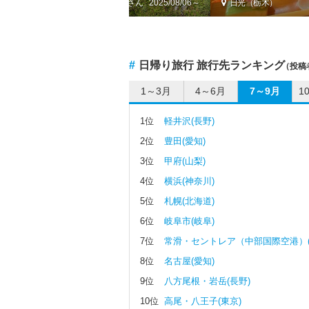
by ふわっくま
2025/08/06～
日光（栃木）
#
日帰り旅行 旅行先ランキング
（投稿
1～3月
4～6月
7～9月
1
1位
軽井沢(長野)
2位
豊田(愛知)
3位
甲府(山梨)
4位
横浜(神奈川)
5位
札幌(北海道)
6位
岐阜市(岐阜)
7位
常滑・セントレア（中部国際空港）(
8位
名古屋(愛知)
9位
八方尾根・岩岳(長野)
10位
高尾・八王子(東京)