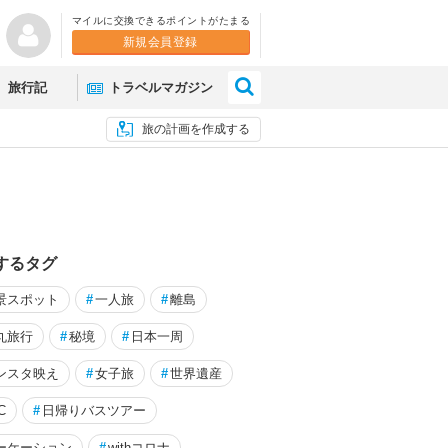
マイルに交換できるポイントがたまる
新規会員登録
×
旅行記
トラベルマガジン
旅の計画を作成する
するタグ
景スポット
#
一人旅
#
離島
丸旅行
#
秘境
#
日本一周
ンスタ映え
#
女子旅
#
世界遺産
きな街「沖縄本島」通算３度目の旅
日照時間日本一の明野で太陽
C
#
日帰りバスツアー
る&#127803;
ーケーション
#
withコロナ