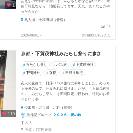
あえずの十和田湖滞在はこんなもんかなと思いつつ…天
1
気予報見ながら一泊延長してます。天気、良くなる方や
ったら良か...
奥入瀬・十和田湖（青森）
43
2026/08/01～
by hhb00102さん
京都・下賀茂神社みたらし祭りに参加
#
みたらし祭り
#
バス旅
#
上賀茂神社
#
下鴨神社
#
京都
#
日帰り旅行
友人の企画で、日帰りバス旅行に参加しました。めっち
ゃ極暑の日で、汗まみれに成りましたが、「下賀茂神社
の」「みたらし祭り」は期間限定で行われ、特別のお祭
りという事...
今出川・北大路・北野（京都）
119
旅行記グループ
２０２６・夏の旅
友人
予算：1万円未満