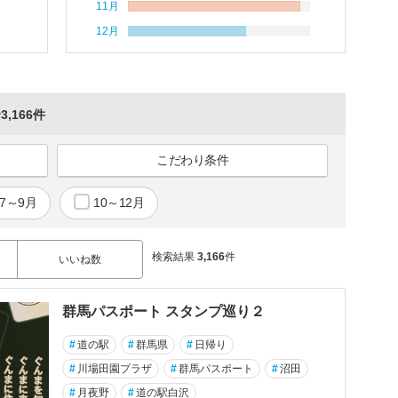
11月
12月
3,166件
こだわり条件
7～9月
10～12月
検索結果
3,166
件
いいね数
群馬パスポート スタンプ巡り２
#
道の駅
#
群馬県
#
日帰り
#
川場田園プラザ
#
群馬パスポート
#
沼田
#
月夜野
#
道の駅白沢