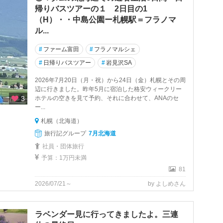
帰りバスツアーの１ 2日目の1
（H）・・中島公園ー札幌駅＝フラノマ
ル...
#
ファーム富田
#
フラノマルシェ
#
日帰りバスツアー
#
岩見沢SA
2026年7月20日（月・祝）から24日（金）札幌とその周
辺に行きました。昨年5月に宿泊した格安ウィークリー
3
ホテルの空きを見て予約、それに合わせて、ANAのセ
ー...
札幌（北海道）
旅行記グループ
7月北海道
社員・団体旅行
予算：1万円未満
81
2026/07/21～
by よしめさん
ラベンダー見に行ってきましたよ。三連