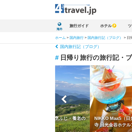
旅行ガイド
ホテル
ツ
海外
ホーム
>
国内旅行
>
国内旅行記（ブログ）
>
日
国内旅行記（ブログ）
#
日帰り旅行の旅行記・
らの贈り物=美濃路の旅【割烹ふじ・養老の
NIKKO MaaS
西登山道コース】
寺 日光金谷ホテルア