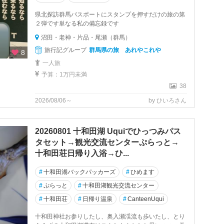
県北探訪群馬パスポートにスタンプを押すだけの旅の第
２弾です単なる私の備忘録です
沼田・老神・片品・尾瀬（群馬）
旅行記グループ
群馬県の旅 あれやこれや
8
一人旅
予算：1万円未満
38
2026/08/06～
by ひいろさん
20260801 十和田湖 Uquiでひっつみパス
タセット→観光交流センターぷらっと→
十和田荘日帰り入浴→ひ...
#
十和田湖バックパッカーズ
#
ひめます
#
ぷらっと
#
十和田湖観光交流センター
#
十和田荘
#
日帰り温泉
#
CanteenUqui
十和田神社お参りしたし、奥入瀬渓流も歩いたし、とり