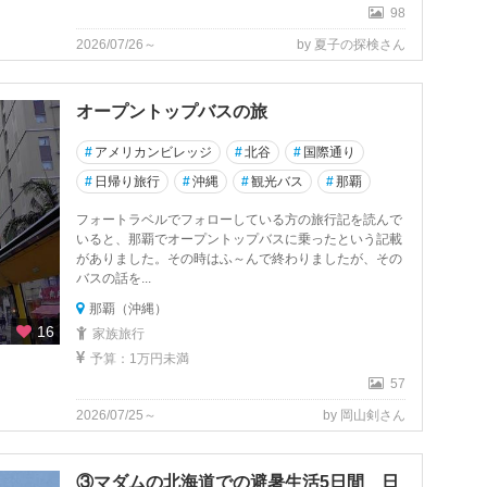
98
2026/07/26～
by 夏子の探検さん
オープントップバスの旅
#
アメリカンビレッジ
#
北谷
#
国際通り
#
日帰り旅行
#
沖縄
#
観光バス
#
那覇
フォートラベルでフォローしている方の旅行記を読んで
いると、那覇でオープントップバスに乗ったという記載
がありました。その時はふ～んで終わりましたが、その
バスの話を...
那覇（沖縄）
16
家族旅行
予算：1万円未満
57
2026/07/25～
by 岡山剣さん
③マダムの北海道での避暑生活5日間 日