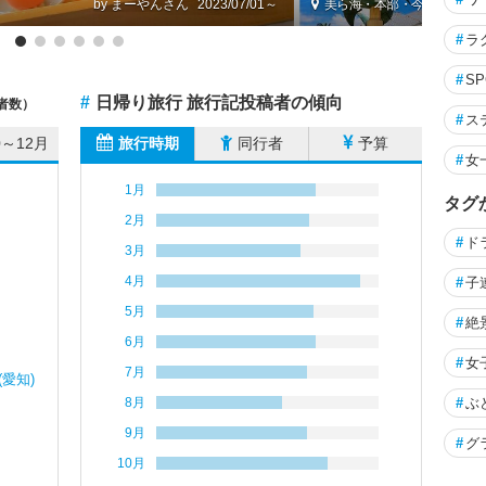
by まーやん
2023/07/01～
美ら海・本部・今帰仁（沖縄
#
ラ
#
S
#
日帰り旅行 旅行記投稿者の傾向
者数）
#
ス
0～12月
旅行時期
同行者
予算
#
女
1月
タグ
2月
#
ド
3月
4月
#
子
5月
#
絶
6月
#
女
7月
愛知)
8月
#
ぶ
9月
#
グ
10月