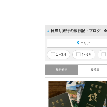
#
日帰り旅行の旅行記・ブログ
全
エリア
国内すべて
1～3月
4～6月
北海道
青森
旅行時期
投稿日
岩手
宮城
秋田
山形