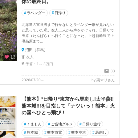
休の最終日。
#
ラベンダー
#
日帰り
北海道の富良野まで行かないとラベンダー畑が見れない
と思っていた私。友人二人から声をかけられ、日帰りで
玉原（たんばら）へ行くことになった。上越新幹線で上
毛高原まで...
沼田（群馬）
13
友人
予算：1～ 3万円
33
2026/07/20～
by 栗マリさん
【熊本】*日帰り*東京から馬刺し!太平燕!!
熊本城!!!を目指して「ナツいっ！熊本」火
の国へひとっ飛び！
#
くまもん
#
ご当地グルメ
#
日帰り旅行
#
熊本城
#
熊本市電
#
熊本空港
#
馬刺し