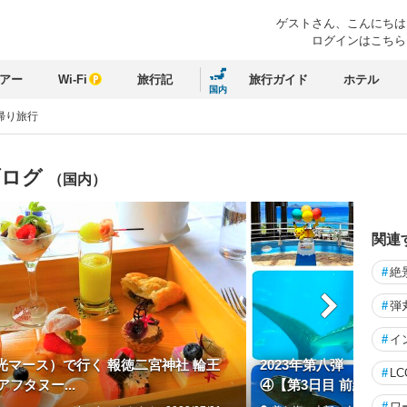
ゲストさん、
こんにちは
ログインはこちら
アー
Wi-Fi
旅行記
旅行ガイド
ホテル
国内
帰り旅行
ブログ
（国内）
関連
#
絶
#
弾
#
イ
（日光マース）で行く 報徳二宮神社 輪王
2023年第八弾 大好
#
LC
フタヌー...
④【第3日目 前編】
#
ワ