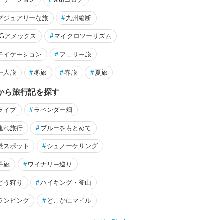
）
by nao
2023/08/20～
明野・須玉（山梨）
グジュアリーな旅
#
九州縦断
PGアメックス
#
マイクロツーリズム
テイケーション
#
フェリー旅
一人旅
#
冬旅
#
春旅
#
夏旅
から旅行記を探す
ライブ
#
ラベンダー畑
連れ旅行
#
ブルーをもとめて
景スポット
#
シュノーケリング
子旅
#
ワイナリー巡り
どう狩り
#
ハイキング・登山
ランピング
#
どこかにマイル