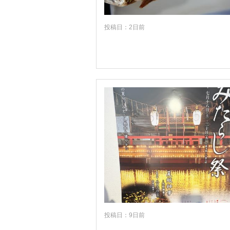
福井
岐阜
投稿日：2日前
静岡
愛知
三重
滋賀
京都
大阪
兵庫
奈良
和歌山
鳥取
島根
投稿日：9日前
岡山