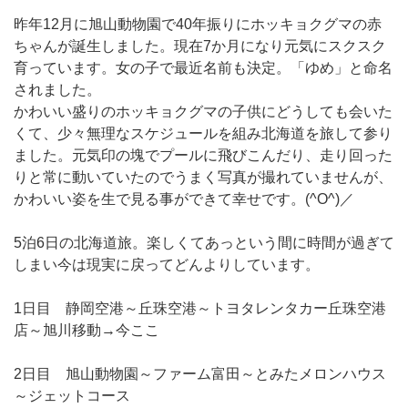
昨年12月に旭山動物園で40年振りにホッキョクグマの赤
ちゃんが誕生しました。現在7か月になり元気にスクスク
育っています。女の子で最近名前も決定。「ゆめ」と命名
されました。
かわいい盛りのホッキョクグマの子供にどうしても会いた
くて、少々無理なスケジュールを組み北海道を旅して参り
ました。元気印の塊でプールに飛びこんだり、走り回った
りと常に動いていたのでうまく写真が撮れていませんが、
かわいい姿を生で見る事ができて幸せです。(^O^)／
5泊6日の北海道旅。楽しくてあっという間に時間が過ぎて
しまい今は現実に戻ってどんよりしています。
1日目 静岡空港～丘珠空港～トヨタレンタカー丘珠空港
店～旭川移動→今ここ
2日目 旭山動物園～ファーム富田～とみたメロンハウス
～ジェットコース