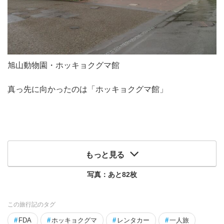
旭山動物園・ホッキョクグマ館
真っ先に向かったのは「ホッキョクグマ館」
もっと見る
写真：あと
82
枚
この旅行記のタグ
#
FDA
#
ホッキョクグマ
#
レンタカー
#
一人旅