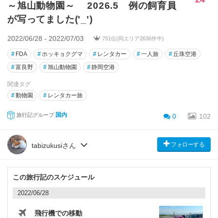
～旭山動物園～ 2026.5 例の飼育員
が写ってました('_')
2022/06/28 - 2022/07/03
751位(同エリア2636件中)
#
FDA
#
ホッキョクグマ
#
レンタカー
#
一人旅
#
丘珠空港
#
富良野
#
旭山動物園
#
静岡空港
関連タグ
#
動物園
#
レンタカー旅
国内
旅行記グループ
0
102
フォローする
tabizukusiさん
この旅行記のスケジュール
2022/06/28
飛行機での移動