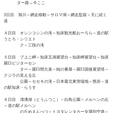
ター路→今ここ
3日目 旭川～網走移動～サロマ湖～網走監獄～天に続く
道
４日目 オシンコシンの滝～知床観光船おーろら～道の駅
うとろ・シリエト
ク～三段の滝
５日目 プユニ岬～知床五湖展望台～知床岬展望台～知床
羅臼ビジターセン
ター～羅臼間欠泉～純の番屋～羅臼国後展望塔～
クジラの見える丘
公園～セセキの滝～日本最北東突端地～熊岩～道
の駅知床・らうす
６日目 濤沸湖（とうふつこ）～白鳥公園～メルヘンの丘
～道の駅メルヘン
の丘めまんべつ～トヨタレンタカー女満別空港～