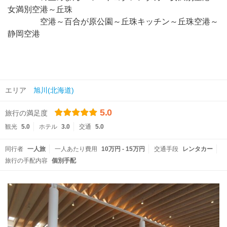
女満別空港～丘珠
空港～百合が原公園～丘珠キッチン～丘珠空港～
静岡空港
エリア
旭川(北海道)
5.0
旅行の満足度
観光
5.0
ホテル
3.0
交通
5.0
同行者
一人旅
一人あたり費用
10万円 - 15万円
交通手段
レンタカー
旅行の手配内容
個別手配