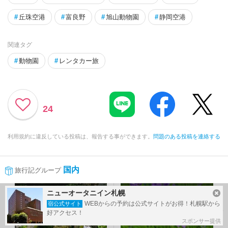
#
丘珠空港
#
富良野
#
旭山動物園
#
静岡空港
関連タグ
#
動物園
#
レンタカー旅
24
利用規約に違反している投稿は、報告する事ができます。
問題のある投稿を連絡する
国内
旅行記グループ
前の旅行記
次の旅行記
ニューオータニイン札幌
WEBからの予約は公式サイトがお得！札幌駅から
宿公式サイト
好アクセス！
スポンサー提供