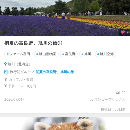
7
初夏の富良野、旭川の旅①
#
ファーム富田
#
旭山動物園
#
富良野
#
旭川
#
旭川空港
旭川（北海道）
旅行記グループ
初夏の富良野、旭川の旅
カップル・夫婦
予算：5～ 10万円
29
2026/07/04～
by マンゴープリンさん
投稿日：30日前