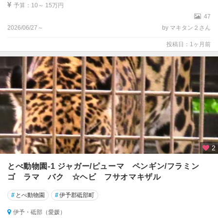
予算：10～ 15万円
47
2026/06/27～
by マキタン２さん
投稿日：1ヶ月前
2
とべ動物園-1 ジャガー/ピューマ ペンギン/フラミン
ゴ ラマ バク ☆ヘビ フサオマキザル
#
とべ動物園
#
伊予郡砥部町
伊予・砥部（愛媛）