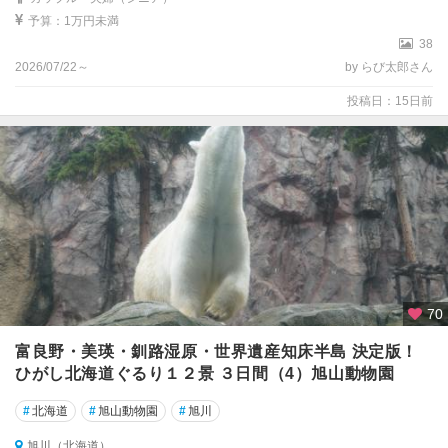
岡
予算：1万円未満
山
38
2026/07/22～
by らび太郎さん
広
島
投稿日：15日前
山
口
徳
島
香
川
70
愛
媛
富良野・美瑛・釧路湿原・世界遺産知床半島 決定版！
ひがし北海道ぐるり１２景 ３日間（4）旭山動物園
高
知
#
北海道
#
旭山動物園
#
旭川
旭川（北海道）