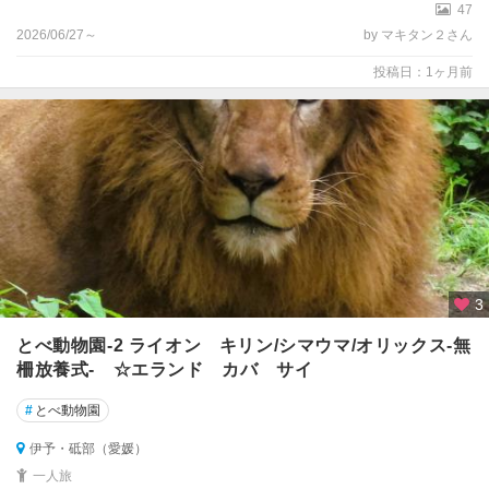
47
2026/06/27～
by マキタン２さん
投稿日：1ヶ月前
3
とべ動物園-2 ライオン キリン/シマウマ/オリックス-無
柵放養式- ☆エランド カバ サイ
#
とべ動物園
伊予・砥部（愛媛）
一人旅