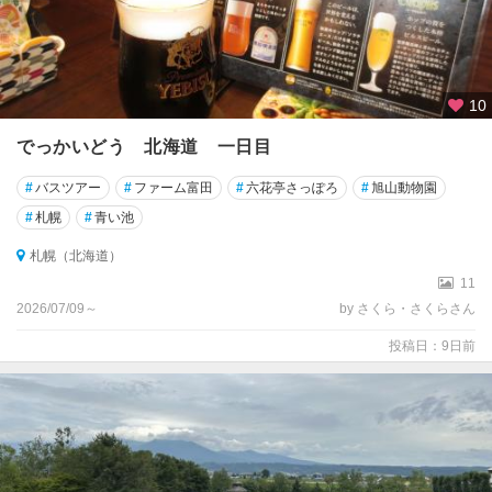
10
でっかいどう 北海道 一日目
#
バスツアー
#
ファーム富田
#
六花亭さっぽろ
#
旭山動物園
#
札幌
#
青い池
札幌（北海道）
11
2026/07/09～
by さくら・さくらさん
投稿日：9日前