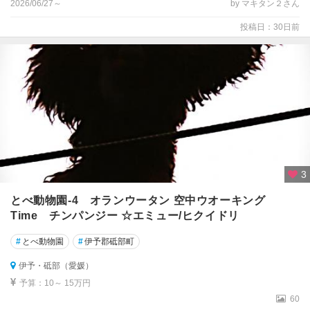
2026/06/27～
by マキタン２さん
投稿日：30日前
3
とべ動物園-4 オランウータン 空中ウオーキング
Time チンパンジー ☆エミュー/ヒクイドリ
#
とべ動物園
#
伊予郡砥部町
伊予・砥部（愛媛）
予算：10～ 15万円
60