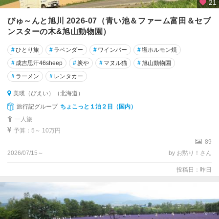
21
びゅ～んと旭川 2026-07（青い池＆ファーム富田＆セブ
ンスターの木&旭山動物園）
#
ひとり旅
#
ラベンダー
#
ワインバー
#
塩ホルモン焼
#
成吉思汗46sheep
#
炭や
#
マヌル猫
#
旭山動物園
#
ラーメン
#
レンタカー
美瑛（びえい）（北海道）
旅行記グループ
ちょこっと１泊２日（国内）
一人旅
予算：5～ 10万円
89
2026/07/15～
by お黙り！さん
投稿日：昨日