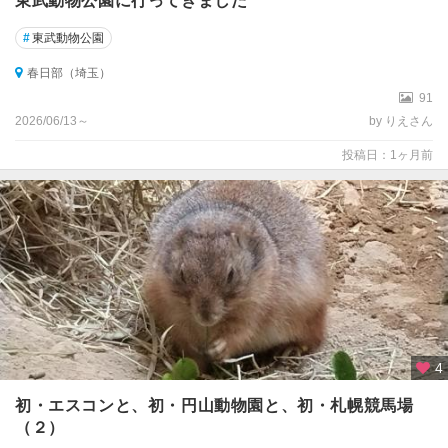
東武動物公園に行ってきました
#
東武動物公園
春日部（埼玉）
91
2026/06/13～
by りえさん
投稿日：1ヶ月前
4
初・エスコンと、初・円山動物園と、初・札幌競馬場
（２）