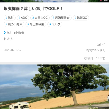
蝦夷梅雨？涼しい旭川でGOLF！
#
旭川
#
ADO
#
大雪山CC
#
居酒屋天金
#
旭川GC
#
鶏の小野木
#
旭山動物園
#
ゴルフ
旭川（北海道）
友人
44
2026/07/17～
by ryoh72さん
投稿日：18日前