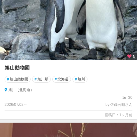
5
旭山動物園
#
旭山動物園
#
旭川駅
#
北海道
#
旭川
旭川（北海道）
30
2026/07/02～
by 佐藤公昭さん
投稿日：1ヶ月前