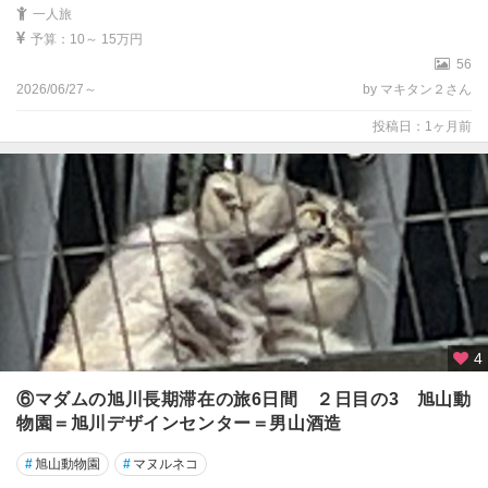
一人旅
予算：10～ 15万円
56
2026/06/27～
by マキタン２さん
投稿日：1ヶ月前
4
⑥マダムの旭川長期滞在の旅6日間 ２日目の3 旭山動
物園＝旭川デザインセンター＝男山酒造
#
旭山動物園
#
マヌルネコ