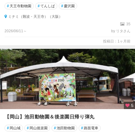
#
天王寺動物園
#
てんしば
#
慶沢園
ミナミ（難波・天王寺）（大阪）
35
2026/06/11～
by リタさん
投稿日：1ヶ月前
5
【岡山】池田動物園＆後楽園日帰り弾丸
#
岡山城
#
岡山後楽園
#
池田動物園
#
路面電車