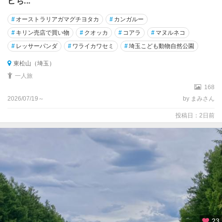
ビち...
#
オーストラリアガマグチヨタカ
#
カンガルー
#
キリン売店で買い物
#
クオッカ
#
コアラ
#
マヌルネコ
#
レッサーパンダ
#
ワライカワセミ
#
埼玉こども動物自然公園
東松山（埼玉）
一人旅
168
2026/07/19～
by まみさん
投稿日：2日前
23