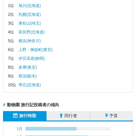
城
1位
旭川(北海道)
2位
札幌(北海道)
秋
3位
東松山(埼玉)
田
4位
富良野(北海道)
福
5位
横浜(神奈川)
島
6位
上野・御徒町(東京)
茨
7位
伊豆高原(静岡)
城
8位
多摩(東京)
栃
9位
那須(栃木)
木
10位
帯広(北海道)
群
馬
#
動物園 旅行記投稿者の傾向
埼
旅行時期
同行者
予算
玉
1月
千