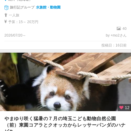
福
岡
旅行記グループ
水族館・動物園
一人旅
長
予算：15～ 20万円
崎
40
2026/07/20～
by +mo2さん
熊
本
投稿日：16日前
大
分
宮
崎
鹿
児
島
12
沖
やまゆり咲く猛暑の７月の埼玉こども動物自然公園
縄
（前）東園コアラとクオッカからレッサーパンダのハナ