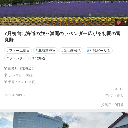
17
7月初旬北海道の旅～満開のラベンダー広がる初夏の富
良野
#
ファーム富田
#
北海道神宮
#
旭山動物園
#
札幌ビール園
#
ラベンダー
#
北海道
富良野（北海道）
カップル・夫婦
予算：5～ 10万円
84
2026/07/09～
by オッさん
投稿日：9日前