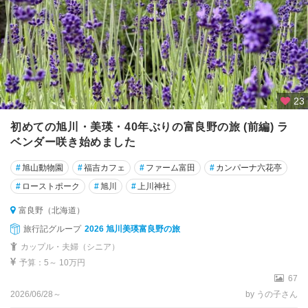
23
初めての旭川・美瑛・40年ぶりの富良野の旅 (前編) ラ
ベンダー咲き始めました
#
旭山動物園
#
福吉カフェ
#
ファーム富田
#
カンパーナ六花亭
#
ローストポーク
#
旭川
#
上川神社
富良野（北海道）
旅行記グループ
2026 旭川美瑛富良野の旅
カップル・夫婦（シニア）
予算：5～ 10万円
67
2026/06/28～
by うの子さん