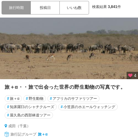
石
検索結果
3,841
件
川
旅行時期
投稿日
いいね数
福
井
岐
阜
静
岡
4
愛
知
旅＋α・・旅で出会った世界の野生動物の写真です。
三
#
旅＋α
#
野生動物
#
アフリカのサファリツアー
重
#
知床羅臼のシャチクルーズ
#
小笠原のホエールウォッチング
#
屋久島の西部林道ツアー
滋
賀
成田（千葉）
旅行記グループ
旅＋α
京