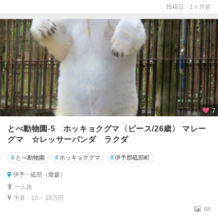
投稿日：1ヶ月前
7
とべ動物園-5 ホッキョクグマ〈ピース/26歳〉 マレー
グマ ☆レッサーパンダ ラクダ
#
とべ動物園
#
ホッキョクグマ
#
伊予郡砥部町
伊予・砥部（愛媛）
一人旅
予算：10～ 15万円
68