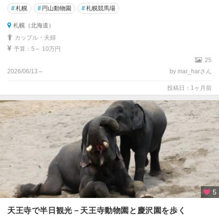
#
札幌
#
円山動物園
#
札幌競馬場
札幌（北海道）
カップル・夫婦
予算：5～ 10万円
25
2026/06/13～
by mar_harさん
投稿日：1ヶ月前
5
天王寺で半日観光－天王寺動物園と慶沢園を歩く