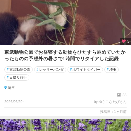
3
東武動物公園でお昼寝する動物をひたすら眺めていたか
ったものの予想外の暑さで1時間でリタイアした記録
#
東武動物公園
#
レッサーパンダ
#
ホワイトタイガー
#
埼玉
#
日帰り旅行
埼玉
38
2026/06/29～
by ゆらこなたびさん
投稿日：1ヶ月前