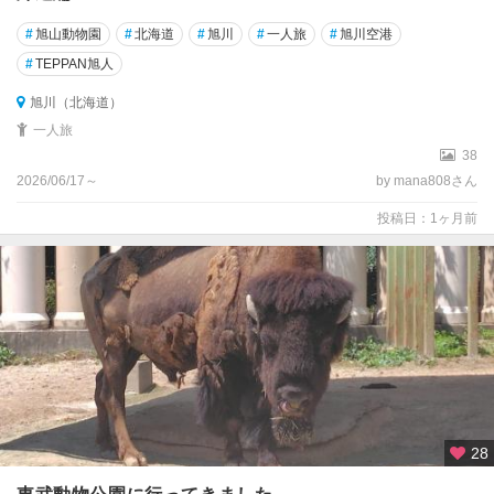
#
旭山動物園
#
北海道
#
旭川
#
一人旅
#
旭川空港
#
TEPPAN旭人
旭川（北海道）
一人旅
38
2026/06/17～
by mana808さん
投稿日：1ヶ月前
28