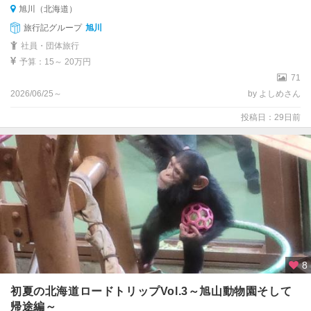
旭川（北海道）
旅行記グループ
旭川
社員・団体旅行
予算：15～ 20万円
71
2026/06/25～
by よしめさん
投稿日：29日前
8
初夏の北海道ロードトリップVol.3～旭山動物園そして
帰途編～