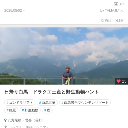
49
都
2026/08/02～
by YAMAJIさん
大
投稿日：5日前
阪
兵
庫
奈
良
和
歌
13
山
日帰り白馬 ドラクエ土産と野生動物ハント
鳥
取
#
ゴンドラリフト
#
白馬五竜
#
白馬岩岳マウンテンリゾート
#
絶景
#
野生動物
#
鹿
島
根
八方尾根・岩岳（長野）
カップル・夫婦（シニア）