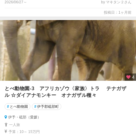
2026/06/27～
by マキタン２さん
投稿日：1ヶ月前
4
とべ動物園-3 アフリカゾウ〈家族〉トラ テナガザ
ル ☆ダイアナモンキー オナガザル種々
#
とべ動物園
#
伊予郡砥部町
伊予・砥部（愛媛）
一人旅
予算：10～ 15万円