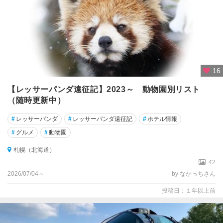
16
【レッサーパンダ遠征記】2023～ 動物園別リスト
（随時更新中）
#
レッサーパンダ
#
レッサーパンダ遠征記
#
ホテル情報
#
グルメ
#
動物園
札幌（北海道）
42
2026/07/04～
by なかっちさん
投稿日：１年以上前