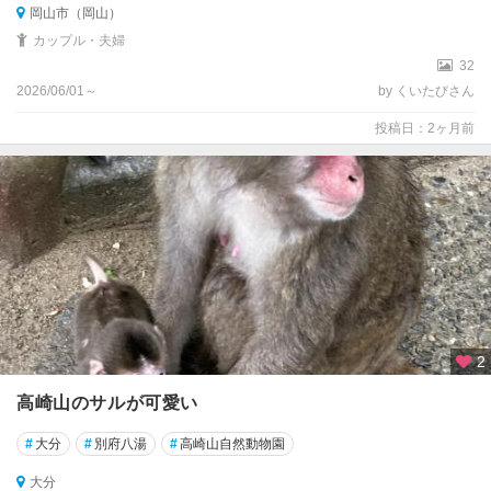
岡山市（岡山）
カップル・夫婦
32
2026/06/01～
by くいたびさん
投稿日：2ヶ月前
2
高崎山のサルが可愛い
#
大分
#
別府八湯
#
高崎山自然動物園
大分