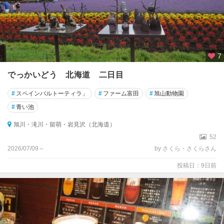
7
でっかいどう 北海道 二日目
#
スペインバルトーティラ」
#
ファーム富田
#
旭山動物園
#
青い池
旭川・滝川・留萌・岩見沢（北海道）
52
2026/07/09～
by さくら・さくらさん
投稿日：9日前