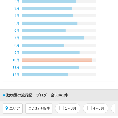
2月
葉
3月
東
4月
京
5月
神
6月
奈
7月
川
8月
山
9月
梨
10月
11月
長
野
12月
新
潟
#
動物園の旅行記・ブログ
全3,841件
富
山
エリア
こだわり条件
1～3月
4～6月