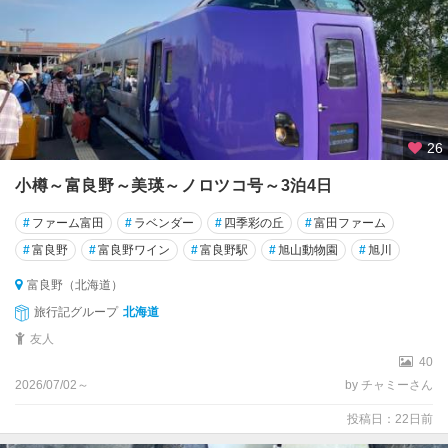
26
小樽～富良野～美瑛～ノロツコ号～3泊4日
#
ファーム富田
#
ラベンダー
#
四季彩の丘
#
富田ファーム
#
富良野
#
富良野ワイン
#
富良野駅
#
旭山動物園
#
旭川
富良野（北海道）
旅行記グループ
北海道
友人
40
2026/07/02～
by チャミーさん
投稿日：22日前