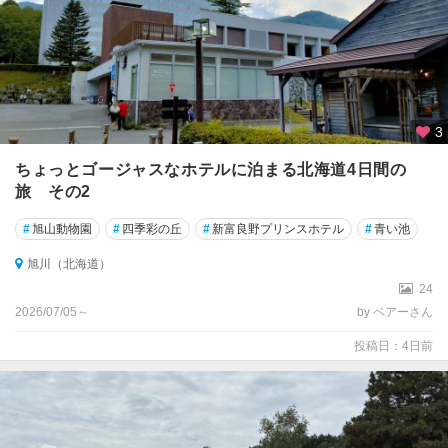
3
ちょっとゴージャスなホテルに泊まる北海道4日間の
旅 その2
#
旭山動物園
#
四季彩の丘
#
新富良野プリンスホテル
#
青い池
旭川（北海道）
24
2026/07/05～
by ベアーさん
投稿日：4日前