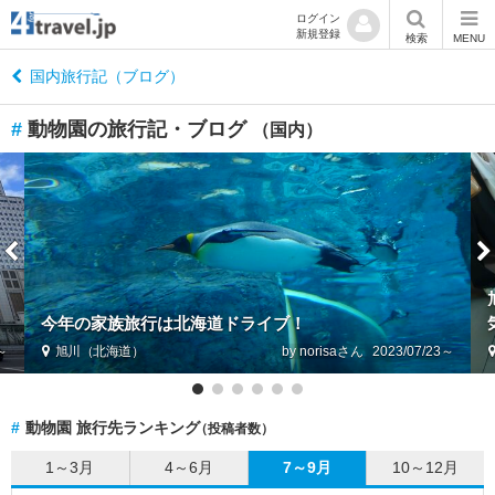
ログイン
新規登録
閉
検索
MENU
じ
る
国内旅行記（ブログ）
#
動物園の旅行記・ブログ
（国内）
国
内
す
べ
て
今年の家族旅行は北海道ドライブ！
北
海
7～
旭川（北海道）
by norisa
2023/07/23～
道
岩
#
動物園 旅行先ランキング
（投稿者数）
手
1～3月
4～6月
7～9月
10～12月
宮