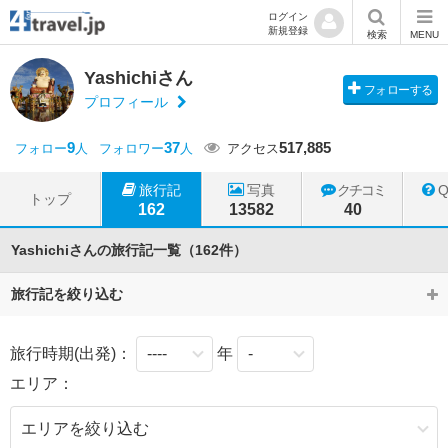
ログイン
新規登録
検索
MENU
Yashichiさん
フォローする
プロフィール
9
37
517,885
フォロー
人
フォロワー
人
アクセス
旅行記
写真
クチコミ
トップ
162
13582
40
Yashichiさんの旅行記一覧（162件）
旅行記を絞り込む
旅行時期(出発)：
年
エリア：