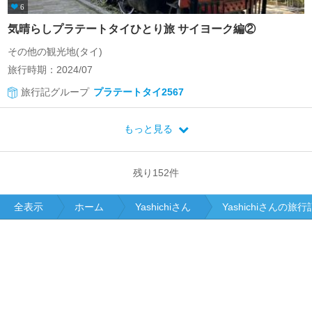
6
気晴らしプラテートタイひとり旅 サイヨーク編②
その他の観光地(タイ)
旅行時期：2024/07
旅行記グループ
プラテートタイ2567
もっと見る
残り
152
件
全表示
ホーム
Yashichiさん
Yashichiさんの旅