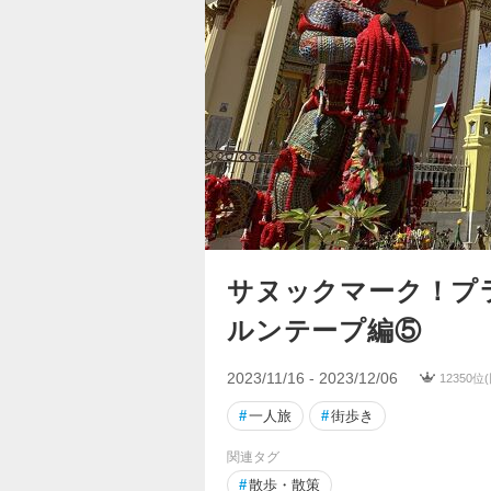
サヌックマーク！プ
ルンテープ編⑤
2023/11/16 - 2023/12/06
12350位
#
一人旅
#
街歩き
関連タグ
#
散歩・散策