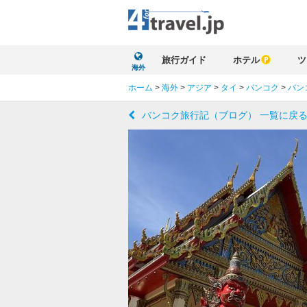
旅行ガイド
ホテル
ツ
海外
ホーム
>
海外
>
アジア
>
タイ
>
バンコク
>
バン
バンコク旅行記（ブログ） 一覧に戻