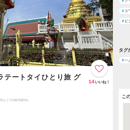
#
ア
#
ス
#
ビ
タグ
#
一
ラテートタイひとり旅 グ
14
いいね！
こ
(同エリア24675件中)