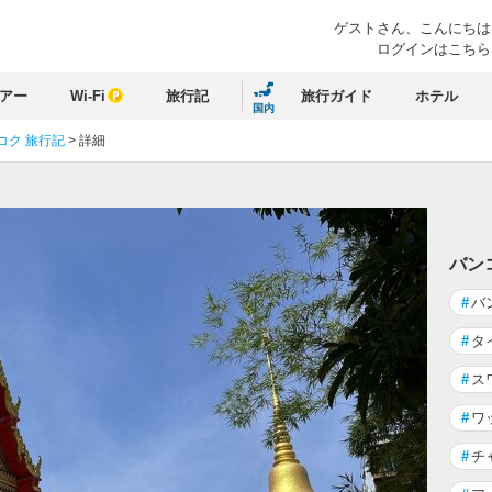
ゲストさん、
こんにちは
ログインはこちら
アー
Wi-Fi
旅行記
旅行ガイド
ホテル
国内
コク 旅行記
>
詳細
る
バン
#
バ
#
タ
#
ス
#
ワ
#
チ