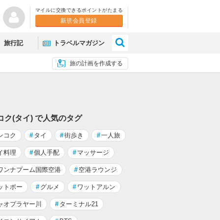
マイルに交換できるポイントがたまる
新規会員登録
×
旅行記
トラベルマガジン
旅の計画を作成する
コク(タイ) で人気のタグ
ンコク
#
タイ
#
街歩き
#
一人旅
イ料理
#
個人手配
#
マッサージ
ワンナプーム国際空港
#
空港ラウンジ
ットポー
#
グルメ
#
ワットアルン
ャオプラヤー川
#
ターミナル21