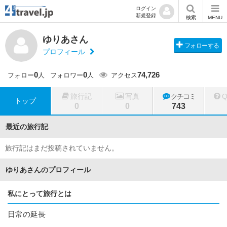
ログイン
新規登録
検索
MENU
ゆりあさん
フォローする
プロフィール
0
0
74,726
フォロー
人
フォロワー
人
アクセス
旅行記
写真
クチコミ
トップ
0
0
743
最近の旅行記
旅行記はまだ投稿されていません。
ゆりあさんのプロフィール
私にとって旅行とは
日常の延長