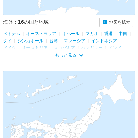
16
海外：
の国と地域
地図を拡大
ベトナム
オーストラリア
ネパール
マカオ
香港
中国
タイ
シンガポール
台湾
マレーシア
インドネシア
ドイツ
オーストリア
スロバキア
ハンガリー
インド
もっと見る