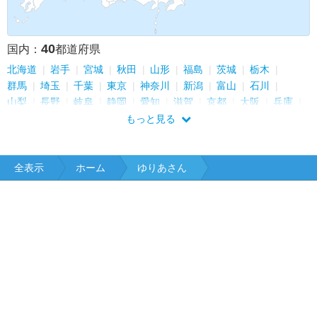
40
国内：
都道府県
北海道
岩手
宮城
秋田
山形
福島
茨城
栃木
群馬
埼玉
千葉
東京
神奈川
新潟
富山
石川
山梨
長野
岐阜
静岡
愛知
滋賀
京都
大阪
兵庫
和歌山
鳥取
島根
広島
山口
香川
愛媛
福岡
もっと見る
佐賀
長崎
熊本
大分
宮崎
鹿児島
沖縄
全表示
ホーム
ゆりあさん