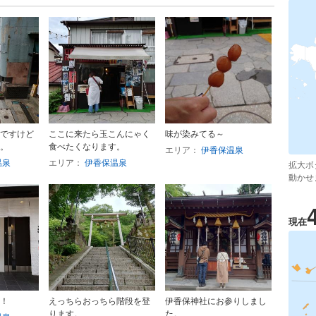
ですけど
ここに来たら玉こんにゃく
味が染みてる～
。
食べたくなります。
エリア：
伊香保温泉
温泉
エリア：
伊香保温泉
拡大ボ
動かせ
現在
！
えっちらおっちら階段を登
伊香保神社にお参りしまし
ります。
た。