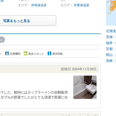
温泉
エリア：
伊香保温泉
エリア：
伊香保温泉
写真をもっと見る
北海道
茨城
|
»
福井
|
京都
|
ン
交通機関
観光スポット
基本情報
岡山
|
長崎
|
投稿日 2024年11月29日
ルでした。館内にはカップラーメンの自動販売
なダブルの部屋でしたがとても清潔で部屋に仕