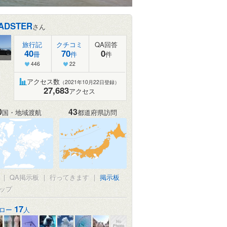
ADSTER
さん
旅行記
クチコミ
QA回答
40
70
0
冊
件
件
446
22
アクセス数
（2021年10月22日登録）
27,683
アクセス
0
43
国・地域渡航
都道府県訪問
|
QA掲示板
|
行ってきます
|
掲示板
ップ
17
ロー
人