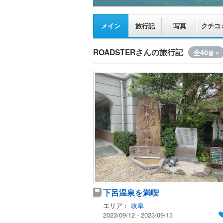
メイン
旅行記
写真
クチコ
ROADSTERさんの旅行記
全40
»
冊
下呂温泉を満喫
エリア：
岐阜
2023/09/12 - 2023/09/13