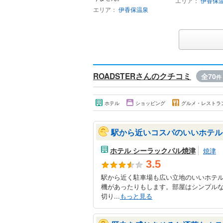
エリア：
伊香保
エリア：
伊香保温泉
ROADSTERさんのクチコミ
全70
件
ホテル
ショッピング
グルメ・レストラ
駅から近いコスパのいいホテル
ホテル シーラックパル焼津
焼津
3.5
駅から近く駐車場も広い立地のいいホテ
機があったりもします。部屋はシンプル
切り...
もっと見る