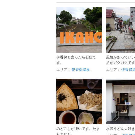
伊香保と言ったら石段で
風情があっていい
す。
足がガクガクです
エリア：
伊香保温泉
エリア：
伊香保
のどごしが凄いです。たま
水沢うどん大好き
りません。