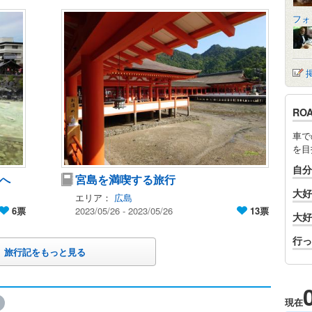
フォ
RO
車で
を目
自分
へ
宮島を満喫する旅行
大好
エリア：
広島
6票
2023/05/26 - 2023/05/26
13票
大好
行っ
旅行記をもっと見る
現在