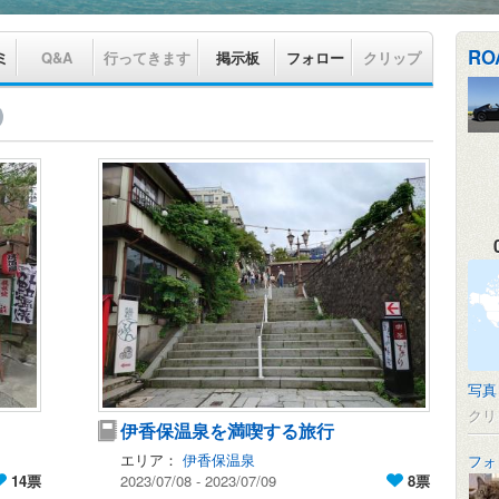
RO
ミ
Q&A
行ってきます
掲示板
フォロー
クリップ
写真
クリ
伊香保温泉を満喫する旅行
エリア：
伊香保温泉
フォ
14票
2023/07/08 - 2023/07/09
8票