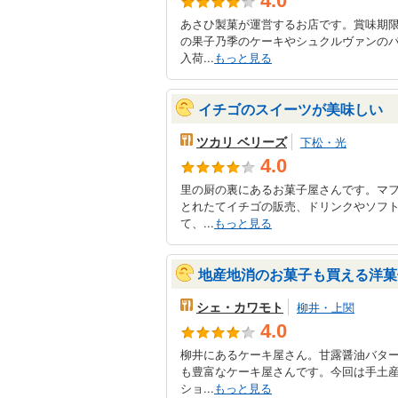
4.0
あさひ製菓が運営するお店です。賞味期
の果子乃季のケーキやシュクルヴァンの
入荷...
もっと見る
イチゴのスイーツが美味しい
ツカリ ベリーズ
下松・光
4.0
里の厨の裏にあるお菓子屋さんです。マ
とれたてイチゴの販売、ドリンクやソフ
て、...
もっと見る
地産地消のお菓子も買える洋菓
シェ・カワモト
柳井・上関
4.0
柳井にあるケーキ屋さん。甘露醤油バタ
も豊富なケーキ屋さんです。今回は手土
ショ...
もっと見る