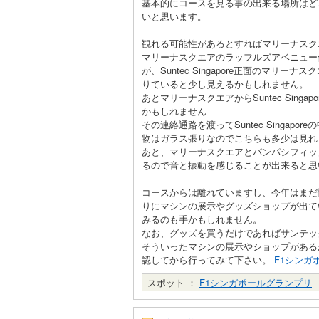
基本的にコースを見る事の出来る場所はど
いと思います。
観れる可能性があるとすればマリーナスクエアか
マリーナスクエアのラッフルズアベニュー
が、Suntec Singapore正面のマ
りていると少し見えるかもしれません。
あとマリーナスクエアからSuntec Sin
かもしれません
その連絡通路を渡ってSuntec Singa
物はガラス張りなのでこちらも多少は見れ
あと、マリーナスクエアとパンパシフィッ
るので音と振動を感じることが出来ると思
コースからは離れていますし、今年はまだ
りにマシンの展示やグッズショップが出て
みるのも手かもしれません。
なお、グッズを買うだけであればサンテッ
そういったマシンの展示やショップがあるかど
認してから行ってみて下さい。
F1シンガ
スポット ：
F1シンガポールグランプリ