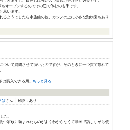
ってきますし、日差しは強いので日焼け等注意が必要です。
等もオープンするのでその辺で休むのも手です。
と思います。
れるようでしたら水族館の他、カジノの上に小さな動物園もあり
について質問させて頂いたのですが、そのときに一つ質問忘れて
。
は購入できる用...
もっと見る
さば
さん
経験：あり
ました。
物中家族に頼まれたものがよくわからなくて動画で話しながら使