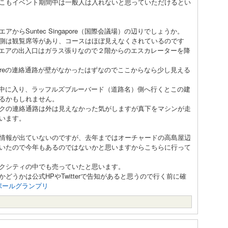
こもイベント期間中は一般人は入れないと思っていただけるとい
らSuntec Singapore（国際会議場）の辺りでしょうか。
側は観覧席等があり、コースはほぼ見えなくされているのです
リーナスクエアの出入口はガラス張りなので２階からのエスカレーターを降
gaporeの連絡通路が壁がなかったはずなのでここからなら少し見える
poreの中に入り、ラッフルズブルーバード（道路名）側へ行くとこの建
るかもしれません。
クの連絡通路は外は見えなかった気がしますが真下をマシンが走
います。
情報が出ていないのですが、去年まではオーチャードの高島屋辺
いたので今年もあるのではないかと思いますからこちらに行って
クシティの中でも売っていたと思います。
うかは公式HPやTwitterで告知があると思うので行く前に確
ポールグランプリ