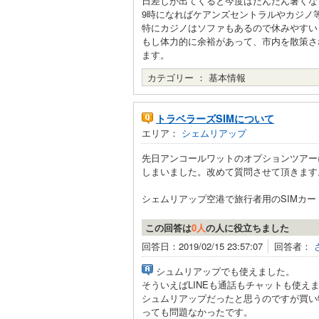
日差しが出てくると今度はだんだん暑くな
9時になればケアンズセントラルやカジノ
特にカジノはソファもあるので休みやすい
もし体力的に余裕があって、市内を散策さ
ます。
カテゴリー ：
基本情報
トラベラーズSIMについて
エリア：
シェムリアップ
先日アンコールワットのオプションツアー
しまいました。改めて質問させて頂きます
シェムリアップ空港で旅行者用のSIMカード
この回答は
0人
の人に役立ちました
回答日：2019/02/15 23:57:07
回答者：
シュムリアップでも使えました。
そういえばLINEも通話もチャットも使え
シュムリアップだったと思うのですが買い
っても問題なかったです。