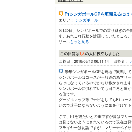
F1シンガポールGPを垣間見るには
エリア：
シンガポール
9月20日、シンガポールでの乗り継ぎの合
す。あれこれ行動を計画していたところ、
リー...
もっと見る
この回答は
1人
の人に役立ちました
回答日：2019/09/13 06:11:14
回答者：
毎年シンガポールGPを現地で観戦して
シンガポールはコースが一般道の為マリー
らけになっているのでかなり歩かされます
シンガポールに慣れていても日ごろと道が
る位です。
グーグルマップ等でナビをしてもF1コー
いので迷子にならないように気を付けて下
さて、F1を観たいとの事ですが昔はマリ
は見えないようにされているので現在は見
フライヤーは勿論ですが、マリーナベイサ