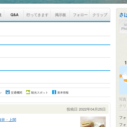
さ
ミ
Q&A
行ってきます
掲示板
フォロー
クリップ
1
ン
交通機関
観光スポット
基本情報
写
クリ
投稿日 2022年04月25日
フォ
柳井・上関
フォ