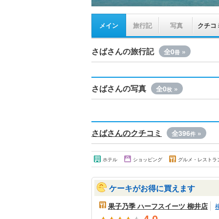
メイン
旅行記
写真
クチコ
さばさんの旅行記
全0
»
冊
さばさんの写真
全0
»
枚
さばさんのクチコミ
全396
»
件
ホテル
ショッピング
グルメ・レストラ
ケーキがお得に買えます
果子乃季 ハーフスイーツ 柳井店