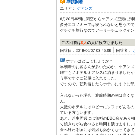
早朝到着
エリア：
ケアンズ
6月20日早朝に関空からケアンズ空港に
多分エコノミーでは寝られないと思うの
ケチケチ旅行なのでアーリーチェックインは
この回答は
0人
の人に役立ちました
回答日：2019/06/07 03:45:09
回答者：
ホテルはどこでしょうか？
早朝着のお客さんが多いためか、ケアンズ
昨年もノボテルオアシスに泊まりましたが
う事ですぐに部屋に入れました。
ですので、朝到着したらホテルにすぐに部
入れなかった場合、渡航時期の朝は寒くな
ん。
大抵のホテルにはロビーにソファがあるの
ている方もいます。
あと、芝生周辺には無料のBBQ台があり
て焼きながら食べると時間も潰せますし、
食べ終わる頃には気温も温かくなってきて