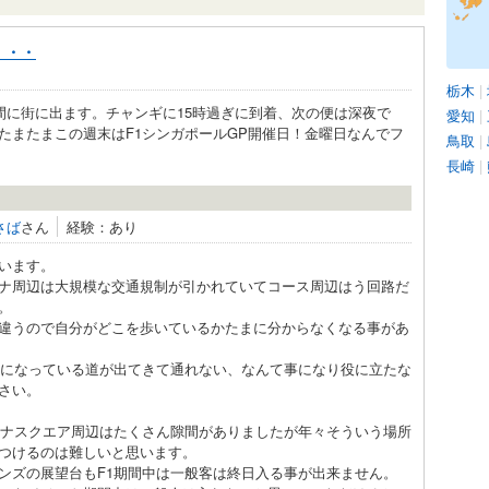
・・・
栃木
|
間に街に出ます。チャンギに15時過ぎに到着、次の便は深夜で
愛知
|
たまたまこの週末はF1シンガポールGP開催日！金曜日なんでフ
鳥取
|
長崎
|
さば
さん
経験：あり
います。
ナ周辺は大規模な交通規制が引かれていてコース周辺はう回路だ
。
違うので自分がどこを歩いているかたまに分からなくなる事があ
スになっている道が出てきて通れない、なんて事になり役に立たな
さい。
ーナスクエア周辺はたくさん隙間がありましたが年々そういう場所
つけるのは難しいと思います。
ンズの展望台もF1期間中は一般客は終日入る事が出来ません。