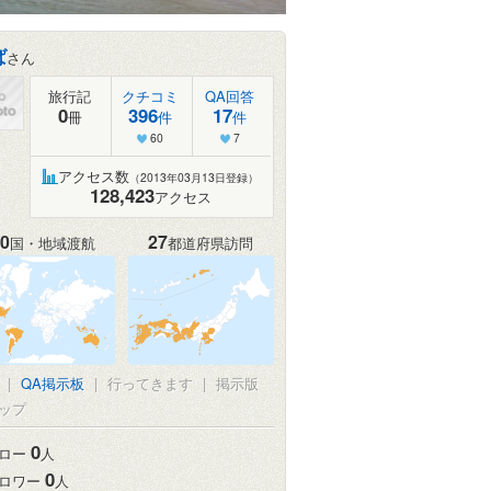
ば
さん
旅行記
クチコミ
QA回答
0
396
17
冊
件
件
60
7
アクセス数
（2013年03月13日登録）
128,423
アクセス
0
27
国・地域渡航
都道府県訪問
真
|
QA掲示板
|
行ってきます
|
掲示版
ップ
0
ロー
人
0
ロワー
人