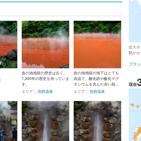
拡大ボ
動かせ
フラン
血の池地獄の歴史は古く、
血の池地獄の地下はとても
1,300年の歴史を持っていま
高温で、酸化鉄や酸化マグ
泉
す。
ネシウムを含んだ赤い熱...
現在
エリア：
別府温泉
エリア：
別府温泉