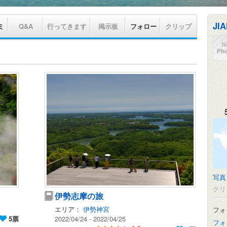
JI
ミ
Q&A
行ってきます
掲示板
フォロー
クリップ
写真
クリ
伊勢志摩の旅
エリア：
伊勢神宮
フォ
5票
2022/04/24 - 2022/04/25
フォ