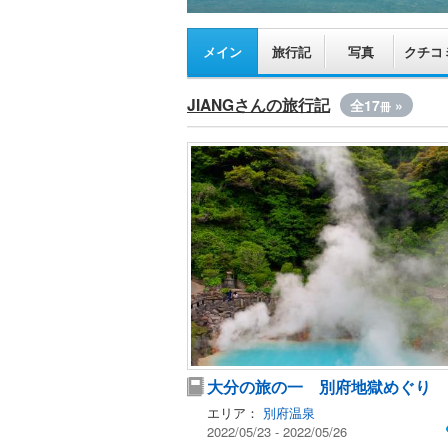
メイン
旅行記
写真
クチコ
JIANGさんの旅行記
全17
»
冊
大分の旅の一 別府地獄めぐり
エリア：
別府温泉
2022/05/23 - 2022/05/26