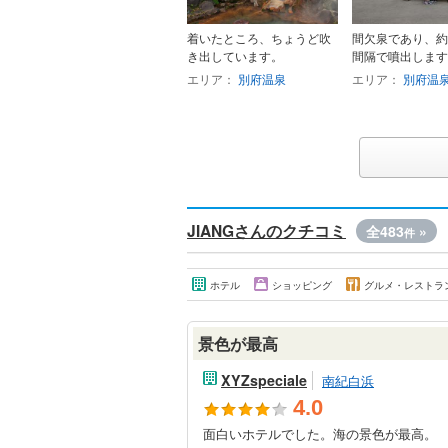
着いたところ、ちょうど吹
間欠泉であり、約
き出しています。
間隔で噴出します
エリア：
別府温泉
エリア：
別府温
JIANGさんのクチコミ
全483
»
件
ホテル
ショッピング
グルメ・レストラ
景色が最高
XYZspeciale
南紀白浜
4.0
面白いホテルでした。海の景色が最高。