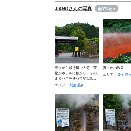
JIANGさんの写真
全374
»
枚
東京から飛行機で大分、荷
真っ赤の温泉
物がホテルに預かり、その
エリア：
別府温
ままバスを使って地獄め...
エリア：
別府温泉