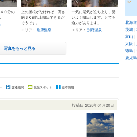
４０分の
上の屋根がなければ、高さ
一気に湯気が立ち上り、勢
。
約３０m以上噴出できるだ
いよく噴出します。とても
北海道
そうです。
迫力があります。
泉
茨城
|
エリア：
別府温泉
エリア：
別府温泉
富山
|
大阪
|
写真をもっと見る
徳島
|
鹿児島
ン
交通機関
観光スポット
基本情報
投稿日 2026年01月20日