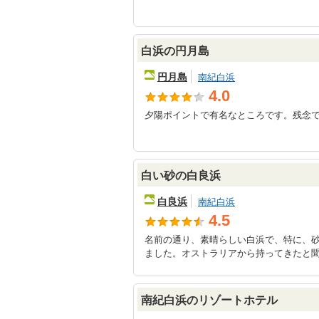
白浜の円月島
円月島
南紀白浜
4.0
夕陽ポイントで有名なところです。残念
白い砂の白良浜
白良浜
南紀白浜
4.5
名前の通り、素晴らしい白浜で、特に、
ました。オストラリアから持ってきたと
南紀白浜のリゾートホテル