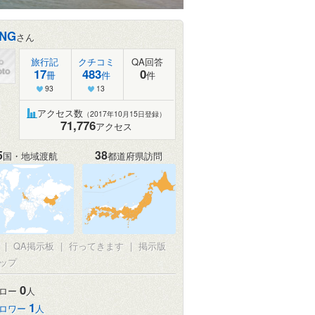
ANG
さん
旅行記
クチコミ
QA回答
17
483
0
冊
件
件
93
13
アクセス数
（2017年10月15日登録）
71,776
アクセス
5
38
国・地域渡航
都道府県訪問
|
QA掲示板
|
行ってきます
|
掲示版
ップ
0
ロー
人
1
ロワー
人