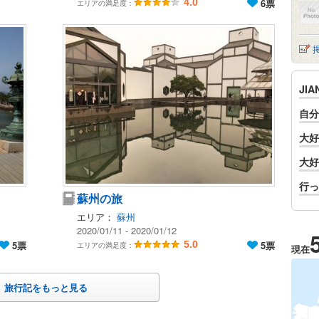
4.0
6票
エリアの満足度：
JI
自分
大好
大好
行っ
蘇州の旅
エリア：
蘇州
2020/01/11 - 2020/01/12
5票
5.0
5票
エリアの満足度：
現在
旅行記をもっと見る