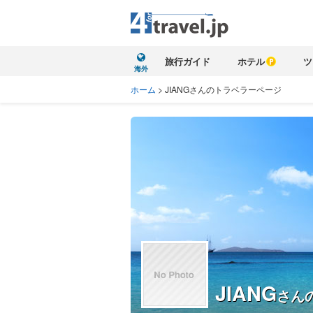
旅行ガイド
ホテル
ツ
海外
ホーム
>
JIANGさんのトラベラーページ
JIANG
さん