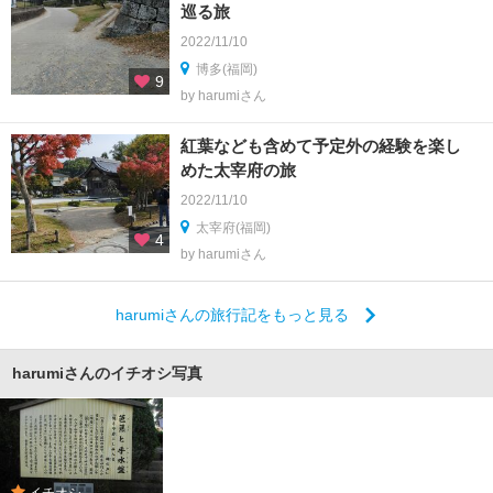
巡る旅
2022/11/10
博多(福岡)
9
by harumiさん
紅葉なども含めて予定外の経験を楽し
めた太宰府の旅
2022/11/10
太宰府(福岡)
4
by harumiさん
harumiさんの旅行記をもっと見る
harumiさんのイチオシ写真
イチオシ