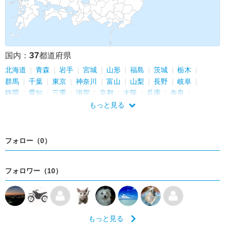
37
国内：
都道府県
北海道
青森
岩手
宮城
山形
福島
茨城
栃木
群馬
千葉
東京
神奈川
富山
山梨
長野
岐阜
静岡
愛知
三重
滋賀
京都
大阪
兵庫
奈良
和歌山
島根
岡山
広島
山口
徳島
香川
愛媛
もっと見る
高知
福岡
佐賀
長崎
熊本
フォロー（0）
フォロワー（10）
もっと見る