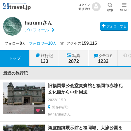
ログイン
新規登録
検索
MENU
harumiさん
フォローする
プロフィール
0
10
159,115
フォロー
人
フォロワー
人
アクセス
旅行記
写真
クチコミ
トップ
133
2872
1232
最近の旅行記
旧福岡県公会堂貴賓館と福岡市赤煉瓦
文化館から中州周辺
2022/11/10
博多(福岡)
7
by harumiさん
鴻臚館跡展示館と福岡城、大濠公園を