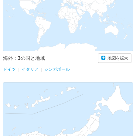
3
海外：
の国と地域
地図を拡大
ドイツ
イタリア
シンガポール