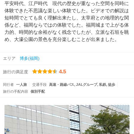
平安時代、江戸時代 現代の歴史が重なった空間を同時に
体験できた不思議な楽しい体験でした。ビデオでの解説は
短時間でとても良く理解出来たし、太宰府との地理的な関
係など、福岡ならではの体験でした。福岡城まで上がる体
力的、時間的な余裕がなく残念でしたが、立派な石垣を眺
め、大濠公園の景色を充分楽しむことが出来ました。
エリア
博多(福岡)
4.5
旅行の満足度
同行者
一人旅
交通手段
高速・路線バス
JALグループ
私鉄
徒歩
旅行の手配内容
個別手配