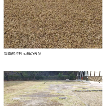
鴻臚館跡展示館の裏側