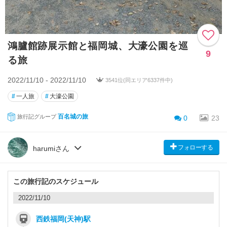
鴻臚館跡展示館と福岡城、大濠公園を巡
9
る旅
2022/11/10 - 2022/11/10
3541位(同エリア6337件中)
#
一人旅
#
大濠公園
百名城の旅
旅行記グループ
0
23
フォローする
harumiさん
この旅行記のスケジュール
2022/11/10
西鉄福岡(天神)駅