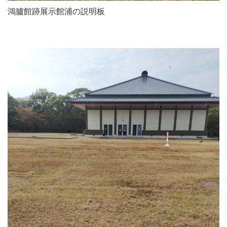
鴻臚館跡展示館浦の説明板