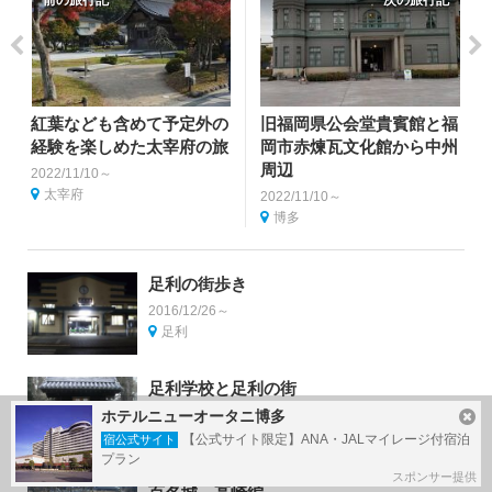
前の旅行記
次の旅行記
紅葉なども含めて予定外の
旧福岡県公会堂貴賓館と福
経験を楽しめた太宰府の旅
岡市赤煉瓦文化館から中州
周辺
2022/11/10～
太宰府
2022/11/10～
博多
足利の街歩き
2016/12/26～
足利
足利学校と足利の街
2016/12/26～
ホテルニューオータニ博多
足利
【公式サイト限定】ANA・JALマイレージ付宿泊
宿公式サイト
プラン
スポンサー提供