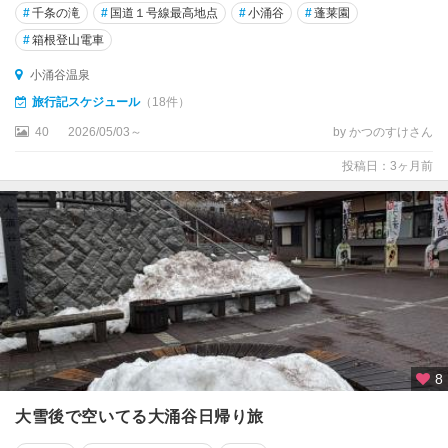
#
千条の滝
#
国道１号線最高地点
#
小涌谷
#
蓬莱園
#
箱根登山電車
小涌谷温泉
旅行記スケジュール
（18件）
40
2026/05/03～
by かつのすけさん
投稿日：3ヶ月前
8
大雪後で空いてる大涌谷日帰り旅