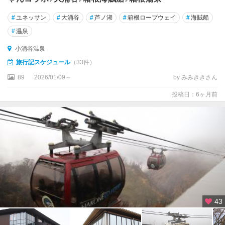
#
ユネッサン
#
大涌谷
#
芦ノ湖
#
箱根ロープウェイ
#
海賊船
#
温泉
小涌谷温泉
旅行記スケジュール
（33件）
89
2026/01/09～
by みみききさん
投稿日：6ヶ月前
43