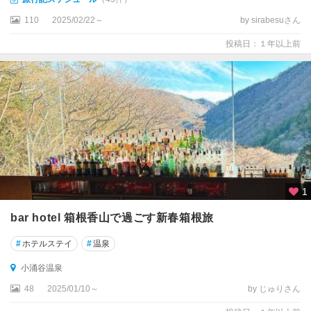
110
2025/02/22～
by sirabesuさん
投稿日：１年以上前
1
bar hotel 箱根香山で過ごす新春箱根旅
#
ホテルステイ
#
温泉
小涌谷温泉
48
2025/01/10～
by じゅりさん