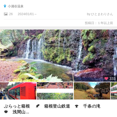
小涌谷温泉
26
2024/01/01～
by ひとまわりさん
投稿日：１年以上前
333
ぶらっと箱根 🍂 箱根登山鉄道 🍄 千条の滝
🍁 浅間山...