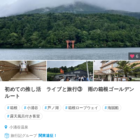
て
横
浜
川
崎
横
6
須
賀
・
三
浦
初めての推し活 ライブと旅行③ 雨の箱根ゴールデン
半
ルート
島
#
箱根
#
小涌谷
#
芦ノ湖
#
箱根ロープウェイ
#
海賊船
鎌
#
露天風呂付き客室
倉
・
小涌谷温泉
湘
旅行記グループ
関東遠征！
南