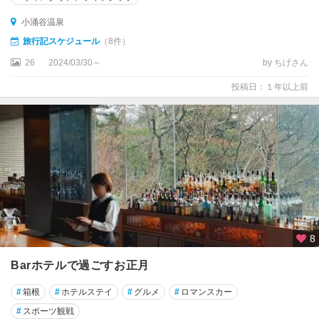
小涌谷温泉
旅行記スケジュール
（8件）
26
2024/03/30～
by ちげさん
投稿日：１年以上前
8
Barホテルで過ごすお正月
#
箱根
#
ホテルステイ
#
グルメ
#
ロマンスカー
#
スポーツ観戦