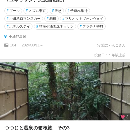
#
プール
#
メズム東京
#
天悠
#
子連れ旅行
#
小田急ロマンスカー
#
箱根
#
マリオットヴォンヴォイ
#
ホテルステイ
#
箱根小涌園ユネッサン
#
プラチナ特典
小涌谷温泉
104
2024/08/11～
by 旅にゃんこさん
投稿日：１年以上前
3
つつじと温泉の箱根旅 その3