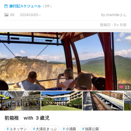
旅行記スケジュール
（3件）
69
2024/10/20～
by charlotteさん
投稿日：9ヶ月前
11
初箱根 with ３歳児
#
ユネッサン
#
大涌谷きっぷ
#
小涌園
#
強羅公園