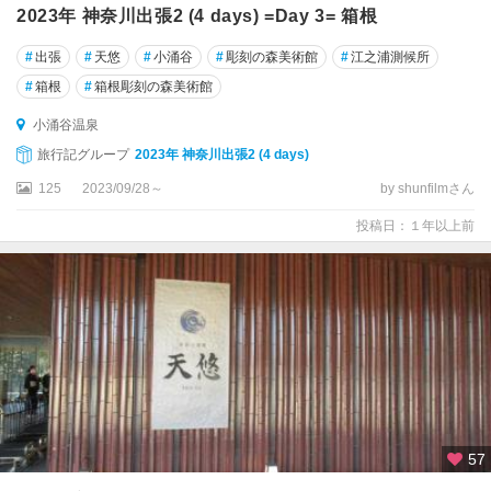
2023年 神奈川出張2 (4 days) =Day 3= 箱根
#
出張
#
天悠
#
小涌谷
#
彫刻の森美術館
#
江之浦測候所
#
箱根
#
箱根彫刻の森美術館
小涌谷温泉
旅行記グループ
2023年 神奈川出張2 (4 days)
125
2023/09/28～
by shunfilmさん
投稿日：１年以上前
57