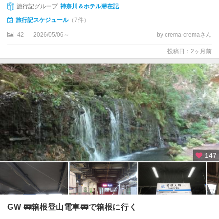
旅行記グループ
神奈川＆ホテル滞在記
旅行記スケジュール
（7件）
42
2026/05/06～
by crema-cremaさん
投稿日：2ヶ月前
147
GW 🚃箱根登山電車🚃で箱根に行く