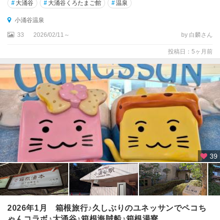
#
大涌谷
#
大涌谷くろたまご館
#
温泉
小涌谷温泉
33
2026/02/11～
by 白麟さん
投稿日：5ヶ月前
39
2026年1月 箱根旅行♪久しぶりのユネッサンでペコち
ゃんコラボ♪大涌谷♪箱根海賊船♪箱根湯寮