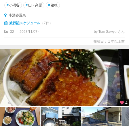
#
小涌谷
#
山・高原
#
箱根
小涌谷温泉
旅行記スケジュール
（7件）
32
2023/11/07～
by Tom Sawyerさん
投稿日：１年以上前
4