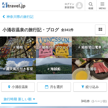
ログイン
新規登録
閉
検索
MENU
じ
る
神奈川県の旅行記
小涌谷温泉の旅行記・ブログ
全341件
神
# 箱根
# 箱根ロープウェイ
# 箱根登山電車
奈
川
へ
戻
# 露天風呂付き客室
# 海賊船
# 小涌谷
る
神
小涌谷温泉
月を選択
絞り込み
奈
川
す
旅行時期 新しい順
341
件
(1ページ目)
べ