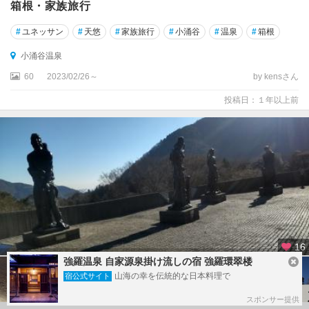
箱根・家族旅行
#
ユネッサン
#
天悠
#
家族旅行
#
小涌谷
#
温泉
#
箱根
小涌谷温泉
60
2023/02/26～
by kensさん
投稿日：１年以上前
16
強羅温泉 自家源泉掛け流しの宿 強羅環翠楼
山海の幸を伝統的な日本料理で
宿公式サイト
スポンサー提供