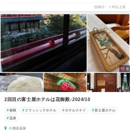
投稿日：１年以上前
8
2回目の富士屋ホテルは花御殿♪2024/10
#
箱根
#
クラッシックホテル
#
ホテルステイ
#
富士屋ホテル
#
温泉
小涌谷温泉