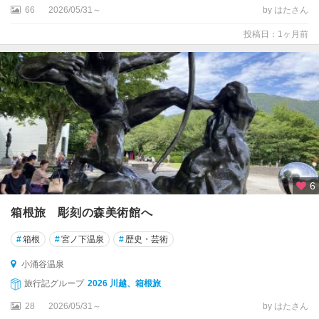
ノ
66
2026/05/31～
by はたさん
湖
投稿日：1ヶ月前
周
辺
芦
之
湯
・
大
平
台
6
・
宮
箱根旅 彫刻の森美術館へ
城
野
#
箱根
#
宮ノ下温泉
#
歴史・芸術
小涌谷温泉
旅行記グループ
2026 川越、箱根旅
28
2026/05/31～
by はたさん