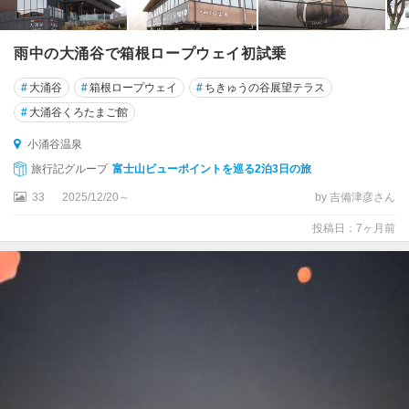
雨中の大涌谷で箱根ロープウェイ初試乗
#
大涌谷
#
箱根ロープウェイ
#
ちきゅうの谷展望テラス
#
大涌谷くろたまご館
小涌谷温泉
旅行記グループ
富士山ビューポイントを巡る2泊3日の旅
33
2025/12/20～
by 吉備津彦さん
投稿日：7ヶ月前