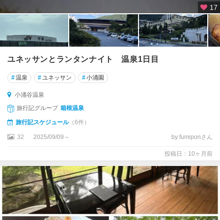
17
ユネッサンとランタンナイト 温泉1日目
#
温泉
#
ユネッサン
#
小涌園
小涌谷温泉
旅行記グループ
箱根温泉
旅行記スケジュール
（6件）
32
2025/09/09～
by fumiponさん
投稿日：10ヶ月前