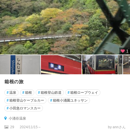
1
箱根の旅
#
温泉
#
箱根
#
箱根登山鉄道
#
箱根ロープウェイ
#
箱根登山ケーブルカー
#
箱根小涌園ユネッサン
#
小田急ロマンスカー
小涌谷温泉
29
2024/11/15～
by annさん