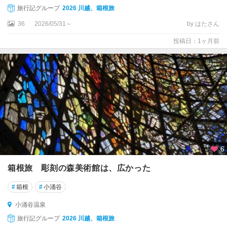
泉
旅行記グループ
2026 川越、箱根旅
小
36
2026/05/31～
by はたさん
涌
投稿日：1ヶ月前
谷
温
泉
強
羅
温
泉
仙
6
石
原
箱根旅 彫刻の森美術館は、広かった
元
#
箱根
#
小涌谷
箱
根
小涌谷温泉
・
旅行記グループ
2026 川越、箱根旅
芦