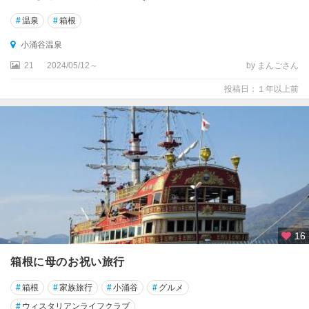
#
温泉
#
箱根
小涌谷温泉
21
2024/05/12～
by まんごさん
投稿日：１年以上前
16
箱根に母のお祝い旅行
#
箱根
#
家族旅行
#
小涌谷
#
グルメ
#
ウィスタリアンライフクラブ