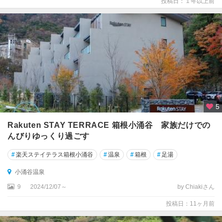
投稿日：１年以上前
5
Rakuten STAY TERRACE 箱根小涌谷 家族だけでの
んびりゆっくり過ごす
#
楽天ステイテラス箱根小涌谷
#
温泉
#
箱根
#
足湯
小涌谷温泉
9
2024/12/07～
by Chiakiさん
投稿日：11ヶ月前