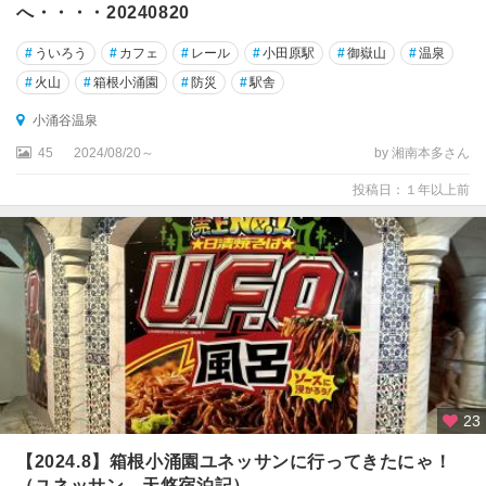
へ・・・・20240820
#
ういろう
#
カフェ
#
レール
#
小田原駅
#
御嶽山
#
温泉
#
火山
#
箱根小涌園
#
防災
#
駅舎
小涌谷温泉
45
2024/08/20～
by 湘南本多さん
投稿日：１年以上前
23
【2024.8】箱根小涌園ユネッサンに行ってきたにゃ！
（ユネッサン、天悠宿泊記）