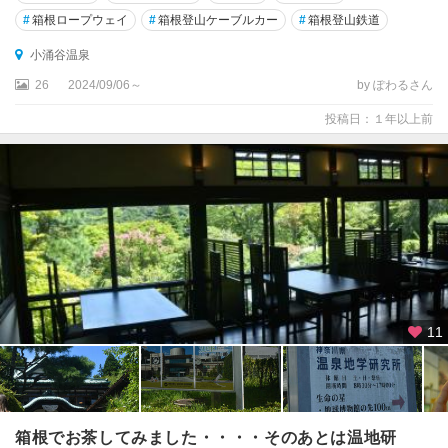
#
箱根ロープウェイ
#
箱根登山ケーブルカー
#
箱根登山鉄道
小涌谷温泉
26
2024/09/06～
by ぽわるさん
投稿日：１年以上前
11
箱根でお茶してみました・・・・そのあとは温地研