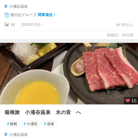
小涌谷温泉
箱
旅行記グループ
関東遠征！
根
66
2026/07/02～
by ASさん
箱
根
投稿日：24日前
湯
本
温
泉
塔
ノ
沢
温
泉
10
箱根旅 小涌谷温泉 水の音 へ
宮
ノ
#
箱根
#
小涌谷
#
温泉
下
温
小涌谷温泉