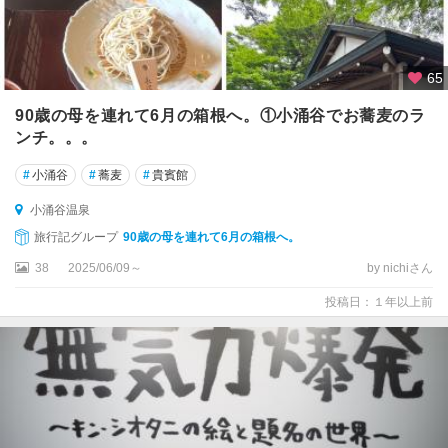
65
90歳の母を連れて6月の箱根へ。①小涌谷でお蕎麦のラ
ンチ。。。
#
小涌谷
#
蕎麦
#
貴賓館
小涌谷温泉
旅行記グループ
90歳の母を連れて6月の箱根へ。
38
2025/06/09～
by nichiさん
投稿日：１年以上前