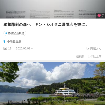
7
箱根彫刻の森へ キン・シオタニ展覧会を観に。
#
箱根登山鉄道
小涌谷温泉
19
2025/06/08～
by 円蔵さん
投稿日：１年以上前