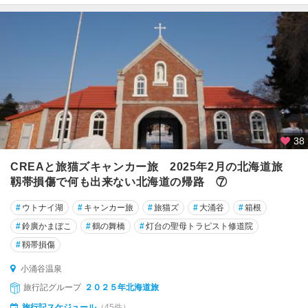
38
CREAと旅猫ズキャンカー旅 2025年2月の北海道旅
靱帯損傷で何も出来ない北海道の帰路 ⑦
#
ウトナイ湖
#
キャンカー旅
#
旅猫ズ
#
大涌谷
#
箱根
#
鈴廣かまぼこ
#
鶴の舞橋
#
灯台の聖母トラピスト修道院
#
靱帯損傷
小涌谷温泉
旅行記グループ
２０２５年北海道旅
旅行記スケジュール
（45件）