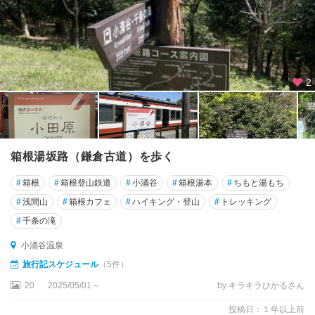
2
箱根湯坂路（鎌倉古道）を歩く
#
箱根
#
箱根登山鉄道
#
小涌谷
#
箱根湯本
#
ちもと湯もち
#
浅間山
#
箱根カフェ
#
ハイキング・登山
#
トレッキング
#
千条の滝
小涌谷温泉
旅行記スケジュール
（5件）
20
2025/05/01～
by キラキラひかるさん
投稿日：１年以上前