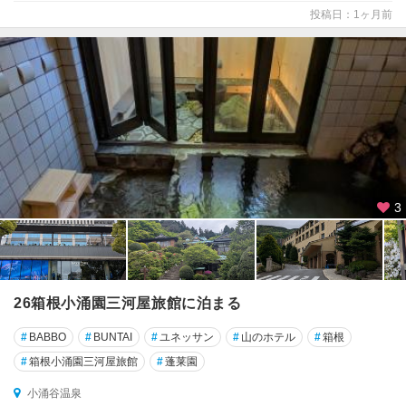
投稿日：1ヶ月前
3
26箱根小涌園三河屋旅館に泊まる
#
BABBO
#
BUNTAI
#
ユネッサン
#
山のホテル
#
箱根
#
箱根小涌園三河屋旅館
#
蓬莱園
小涌谷温泉