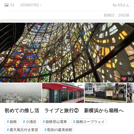
51
2026/07/02～
by ASさん
相
投稿日：19日前
模
原
・
厚
木
・
丹
沢
小
10
田
原
・
真
鶴
初めての推し活 ライブと旅行② 新横浜から箱根へ
・
湯
#
箱根
#
小涌谷
#
箱根登山電車
#
箱根ロープウェイ
河
原
#
露天風呂付き客室
#
彫刻の森美術館