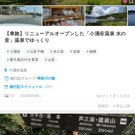
14
【車旅】リニューアルオープンした「小涌谷温泉 水の
音」温泉でゆっくり
#
小涌谷
#
山安干物
#
水の音
#
温泉
#
箱根
#
露天風呂付き客室
#
山安
小涌谷温泉
旅行記グループ
神奈川の旅
旅行記スケジュール
（6件）
57
2025/05/08～
by ひこうきくもさん
投稿日：１年以上前