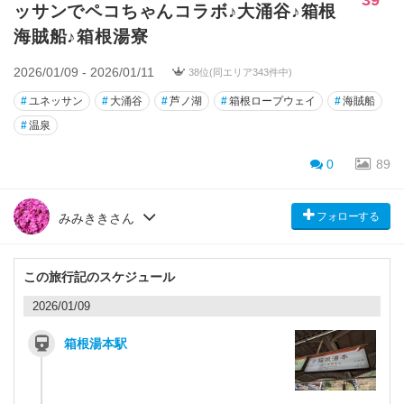
ッサンでペコちゃんコラボ♪大涌谷♪箱根
海賊船♪箱根湯寮
2026/01/09 - 2026/01/11
38位(同エリア343件中)
#
ユネッサン
#
大涌谷
#
芦ノ湖
#
箱根ロープウェイ
#
海賊船
#
温泉
0
89
フォローする
みみききさん
この旅行記のスケジュール
2026/01/09
箱根湯本駅