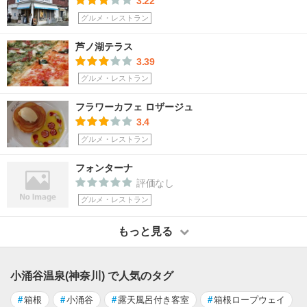
3.22
グルメ・レストラン
芦ノ湖テラス
3.39
グルメ・レストラン
フラワーカフェ ロザージュ
3.4
グルメ・レストラン
フォンターナ
評価なし
グルメ・レストラン
もっと見る
小涌谷温泉(神奈川) で人気のタグ
#
箱根
#
小涌谷
#
露天風呂付き客室
#
箱根ロープウェイ