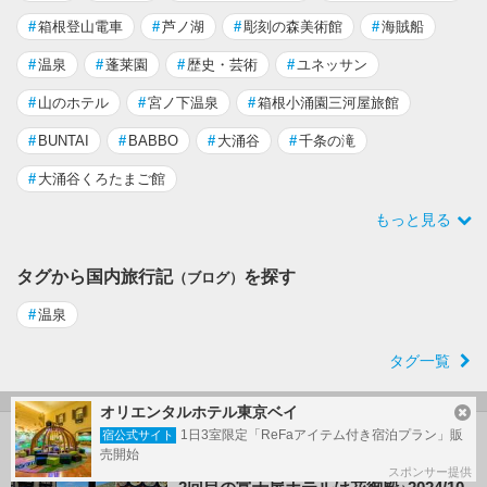
#
箱根登山電車
#
芦ノ湖
#
彫刻の森美術館
#
海賊船
#
温泉
#
蓬莱園
#
歴史・芸術
#
ユネッサン
#
山のホテル
#
宮ノ下温泉
#
箱根小涌園三河屋旅館
#
BUNTAI
#
BABBO
#
大涌谷
#
千条の滝
#
大涌谷くろたまご館
もっと見る
タグから国内旅行記
を探す
（ブログ）
#
温泉
タグ一覧
オリエンタルホテル東京ベイ
1日3室限定「ReFaアイテム付き宿泊プラン」販
宿公式サイト
小涌谷温泉(神奈川) の旅行記
売開始
スポンサー提供