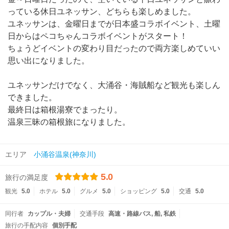
っている休日ユネッサン、どちらも楽しめました。
ユネッサンは、金曜日までが日本盛コラボイベント、土曜
日からはペコちゃんコラボイベントがスタート！
ちょうどイベントの変わり目だったので両方楽しめていい
思い出になりました。
ユネッサンだけでなく、大涌谷・海賊船など観光も楽しん
できました。
最終日は箱根湯寮でまったり。
温泉三昧の箱根旅になりました。
エリア
小涌谷温泉(神奈川)
5.0
旅行の満足度
観光
5.0
ホテル
5.0
グルメ
5.0
ショッピング
5.0
交通
5.0
同行者
カップル・夫婦
交通手段
高速・路線バス
船
私鉄
旅行の手配内容
個別手配