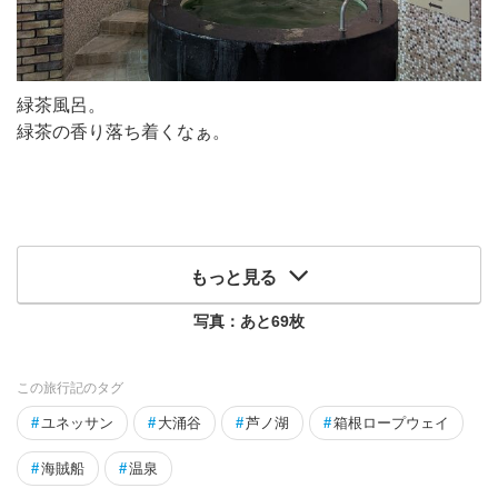
緑茶風呂。
緑茶の香り落ち着くなぁ。
もっと見る
写真：あと
69
枚
この旅行記のタグ
#
ユネッサン
#
大涌谷
#
芦ノ湖
#
箱根ロープウェイ
#
海賊船
#
温泉