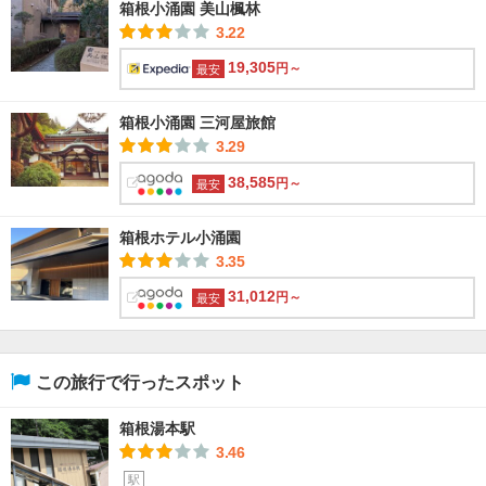
箱根小涌園 美山楓林
3.22
19,305
円～
最安
箱根小涌園 三河屋旅館
3.29
38,585
円～
最安
箱根ホテル小涌園
3.35
31,012
円～
最安
この旅行で行ったスポット
箱根湯本駅
3.46
駅