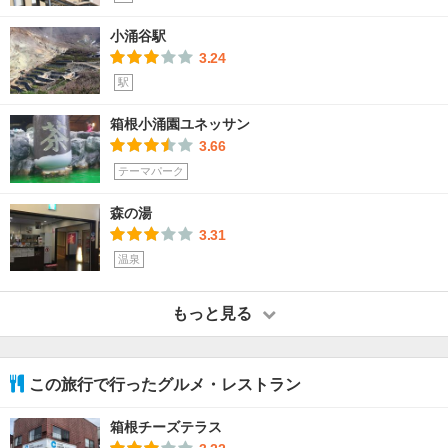
小涌谷駅
3.24
駅
箱根小涌園ユネッサン
3.66
テーマパーク
森の湯
3.31
温泉
もっと見る
この旅行で行ったグルメ・レストラン
箱根チーズテラス