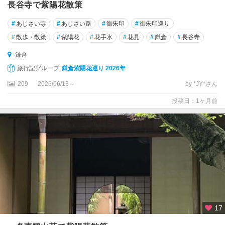
箱
長谷寺で紫陽花散策
根
#
あじさい寺
#
あじさい路
#
御朱印
#
御朱印巡り
#
散歩・散策
#
紫陽花
#
花手水
#
花見
#
鎌倉
#
長谷寺
鎌倉
旅行記グループ
鎌倉紫陽花巡り 2026年
209
2026/06/13～
by *JY*さん
投稿日：1ヶ月前
17