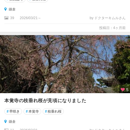
鎌倉
39
2026/03/21～
by ドクターキムルさん
投稿日：4ヶ月前
5
本覚寺の枝垂れ桜が見頃になりました
#
早咲き
#
本覚寺
#
枝垂れ桜
鎌倉