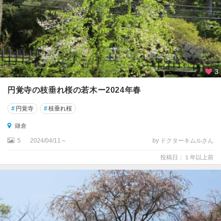
3
円覚寺の枝垂れ桜の若木ー2024年春
#
円覚寺
#
枝垂れ桜
鎌倉
5
2024/04/11～
by ドクターキムルさん
投稿日：１年以上前