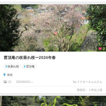
2
雲頂庵の枝垂れ桜ー2024年春
#
枝垂れ桜
#
雲頂庵
鎌倉
21
2024/04/11～
by ドクターキムルさん
投稿日：１年以上前