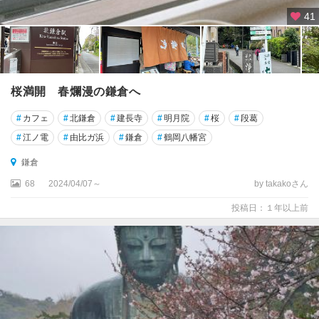
41
桜満開 春爛漫の鎌倉へ
#
カフェ
#
北鎌倉
#
建長寺
#
明月院
#
桜
#
段葛
#
江ノ電
#
由比ガ浜
#
鎌倉
#
鶴岡八幡宮
鎌倉
68
2024/04/07～
by takakoさん
投稿日：１年以上前