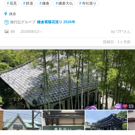
相
#
花見
#
鉄道
#
鎌倉
#
鎌倉大仏
#
寺社巡り
模
鎌倉
原
・
旅行記グループ
鎌倉紫陽花巡り 2026年
厚
88
2026/06/13～
by *JY*さん
木
・
投稿日：1ヶ月前
丹
沢
小
田
原
・
真
鶴
・
19
湯
河
原