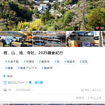
38
桜、山、池、寺社、2025鎌倉紀行
#
今泉不動
#
半僧坊
#
建長寺
#
桜
#
海蔵寺
#
花見
#
鎌倉
#
鎌倉アルプス
#
鎌倉湖
鎌倉
旅行記グループ
春、花の旅
56
2025/04/04～
by fmi(ふみ)さん
投稿日：１年以上前