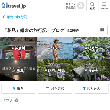
ログイン
新規登録
閉
検索
MENU
じ
る
鎌倉の旅行記
「花見」鎌倉の旅行記・ブログ
全296件
神
# 神奈川
# 江ノ電
# 明月院
奈
川
へ
戻
# 鎌倉
# 鶴岡八幡宮
# 長谷寺
る
神
鎌倉
月を選択
絞り込み
奈
川
す
×
#
花見
べ