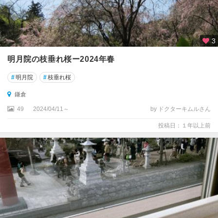
3
明月院の枝垂れ桜ー2024年春
#
明月院
#
枝垂れ桜
鎌倉
49
2024/04/11～
by ドクターキムルさん
投稿日：１年以上前