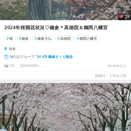
29
2024年桜開花状況♡鎌倉＊高徳院＆鶴岡八幡宮
#
桜
#
鎌倉
#
鎌倉大仏
#
高徳院
#
鶴岡八幡宮
鎌倉
旅行記グループ
'24 4月 鎌倉さくら散歩
29
2024/04/05～
by moeさん
投稿日：１年以上前