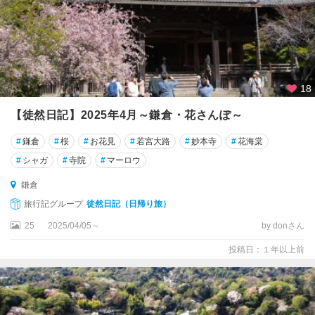
18
【徒然日記】2025年4月～鎌倉・花さんぽ～
#
鎌倉
#
桜
#
お花見
#
若宮大路
#
妙本寺
#
花海棠
#
シャガ
#
寺院
#
マーロウ
鎌倉
旅行記グループ
徒然日記（日帰り旅）
25
2025/04/05～
by donさん
投稿日：１年以上前