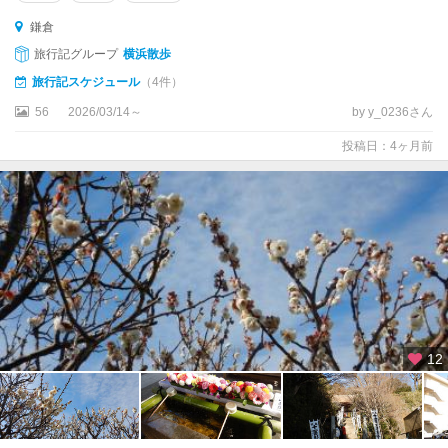
鎌倉
旅行記グループ
横浜散歩
旅行記スケジュール
（4件）
56
2026/03/14～
by y_0236さん
投稿日：4ヶ月前
12