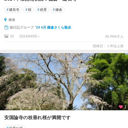
#
建長寺
#
桜
#
絶景
#
鎌倉
鎌倉
旅行記グループ
'24 4月 鎌倉さくら散歩
33
2024/04/05～
by moeさん
投稿日：１年以上前
1
安国論寺の枝垂れ桜が満開です