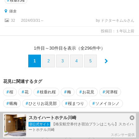
#
枝垂れ桜
鎌倉
32
2024/03/31～
by ドクターキムルさん
投稿日：１年以上前
1
件目～
30
件目を表示（全
296
件中）
1
2
3
4
5
花見に関連するタグ
#
桜
#
花
#
枝垂れ桜
#
梅
#
お花見
#
河津桜
#
蝋梅
#
ひとりお花見部
#
桜まつり
#
ソメイヨシノ
スカイハートホテル川崎
【格安航空券付き宿泊プランはこちら】スカイハ
鎌倉 で人気のタグ
宿公式サイト
ートホテル川崎
スポンサー提供
#
鎌倉
#
紫陽花
#
神奈川
#
長谷寺
#
明月院