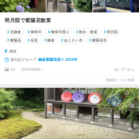
明月院で紫陽花散策
#
北鎌倉
#
御朱印
#
御朱印巡り
#
散歩・散策
#
明月院
#
紫陽花
#
花見
#
鎌倉
#
あじさい寺
#
紫陽花寺
鎌倉
旅行記グループ
鎌倉紫陽花巡り 2026年
82
2026/06/09～
by *JY*さん
投稿日：1ヶ月前