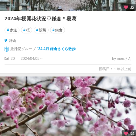
32
2024年桜開花状況♡鎌倉＊段葛
#
参道
#
桜
#
段葛
#
鎌倉
鎌倉
旅行記グループ
'24 4月 鎌倉さくら散歩
20
2024/04/05～
by moeさん
投稿日：１年以上前
34