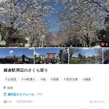
8
鎌倉駅周辺のさくら巡り
#
お花見
#
小町通り
#
桜
#
段葛
#
若宮大路
#
鎌倉
鎌倉
旅行記スケジュール
（7件）
23
2025/04/04～
by すけさん