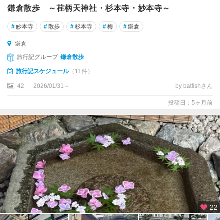
鎌倉散歩 ～荏柄天神社・杉本寺・妙本寺～
#
妙本寺
#
散歩
#
杉本寺
#
梅
#
鎌倉
鎌倉
旅行記グループ
鎌倉散歩
旅行記スケジュール
（11件）
42
2026/01/31～
by batfishさん
投稿日：5ヶ月前
22