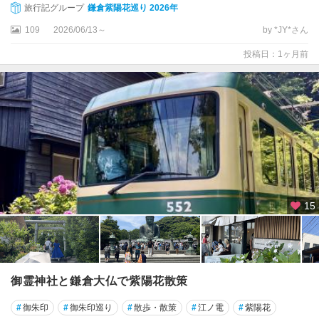
旅行記グループ
鎌倉紫陽花巡り 2026年
鎌
109
2026/06/13～
by *JY*さん
倉
投稿日：1ヶ月前
藤
沢
・
江
ノ
島
茅
ヶ
崎
15
平
塚
・
大
御霊神社と鎌倉大仏で紫陽花散策
磯
#
御朱印
#
御朱印巡り
#
散歩・散策
#
江ノ電
#
紫陽花