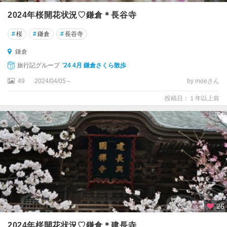
2024年桜開花状況♡鎌倉＊長谷寺
#
桜
#
鎌倉
#
長谷寺
鎌倉
旅行記グループ
'24 4月 鎌倉さくら散歩
49
2024/04/05～
by moeさん
投稿日：１年以上前
26
2024年桜開花状況♡鎌倉＊建長寺