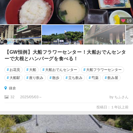
19
【GW恒例】大船フラワーセンター！大船おでんセンタ
ーで大根とハンバーグを食べる！
#
お花見
#
大船
#
大船おでんセンター
#
大船フラワーセンター
#
大船駅
#
座り飲み
#
散歩
#
立ち飲み
#
芍薬
#
飲み屋
鎌倉
32
2025/05/03～
by ちふさん
投稿日：１年以上前