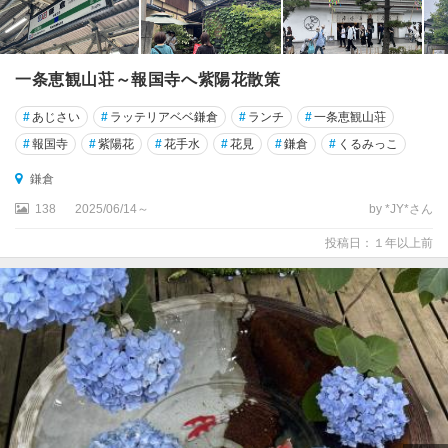
一条恵観山荘～報国寺へ紫陽花散策
#
あじさい
#
ラッテリアベベ鎌倉
#
ランチ
#
一条恵観山荘
#
報国寺
#
紫陽花
#
花手水
#
花見
#
鎌倉
#
くるみっこ
鎌倉
138
2025/06/14～
by *JY*さん
投稿日：１年以上前