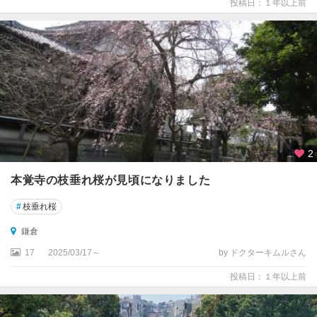
投稿日：１年以上前
2
本覚寺の枝垂れ桜が見頃になりました
#
枝垂れ桜
鎌倉
17
2025/03/17～
by ドクターキムルさん
投稿日：１年以上前