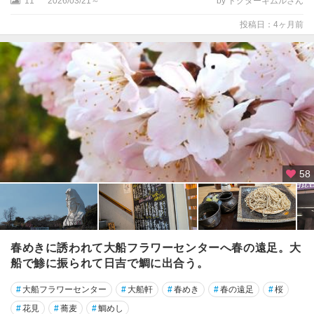
11
2026/03/21～
by ドクターキムルさん
投稿日：4ヶ月前
58
春めきに誘われて大船フラワーセンターへ春の遠足。大
船で鯵に振られて日吉で鯛に出合う。
#
大船フラワーセンター
#
大船軒
#
春めき
#
春の遠足
#
桜
#
花見
#
蕎麦
#
鯛めし