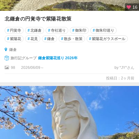
16
北鎌倉の円覚寺で紫陽花散策
#
円覚寺
#
北鎌倉
#
寺社巡り
#
御朱印
#
御朱印巡り
#
紫陽花
#
花見
#
鎌倉
#
散歩・散策
#
紫陽花ガラスボール
鎌倉
旅行記グループ
鎌倉紫陽花巡り 2026年
98
2026/06/09～
by *JY*さん
投稿日：2ヶ月前