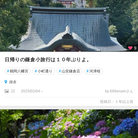
9
日帰りの鎌倉小旅行は１０年ぶりよ。
#
鶴岡八幡宮
#
小町通り
#
山安鎌倉店
#
河津桜
鎌倉
22
2025/02/04～
by 666enamさん
投稿日：１年以上前