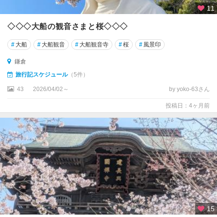
11
◇◇◇大船の観音さまと桜◇◇◇
#
大船
#
大船観音
#
大船観音寺
#
桜
#
風景印
鎌倉
旅行記スケジュール
（5件）
43
2026/04/02～
by yoko-63さん
投稿日：4ヶ月前
15