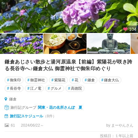
104
鎌倉あじさい散歩と湯河原温泉【前編】紫陽花が咲き誇
る長谷寺へ♪鎌倉大仏 御霊神社で御朱印めぐり
#
御朱印
#
御霊神社
#
紫陽花
#
花
#
鎌倉
#
鎌倉大仏
#
長谷寺
#
江ノ電
#
グルメ
#
高徳院
鎌倉
旅行記グループ
関東・花の名所さんぽ 夏
旅行記スケジュール
（8件）
61
2024/06/22～
by まーやんさん
投稿日：１年以上前