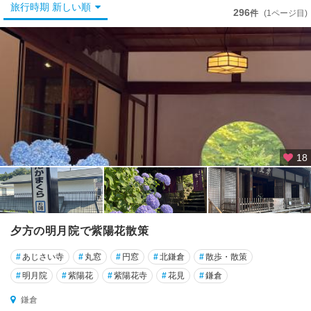
て
旅行時期 新しい順
296
件
(1ページ目)
横
浜
川
崎
横
須
賀
18
・
三
浦
半
島
夕方の明月院で紫陽花散策
鎌
#
あじさい寺
#
丸窓
#
円窓
#
北鎌倉
#
散歩・散策
倉
#
明月院
#
紫陽花
#
紫陽花寺
#
花見
#
鎌倉
・
湘
鎌倉
南