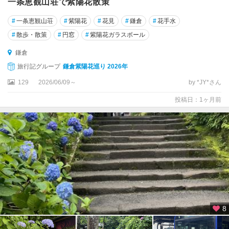
一条恵観山荘で紫陽花散策
#
一条恵観山荘
#
紫陽花
#
花見
#
鎌倉
#
花手水
#
散歩・散策
#
円窓
#
紫陽花ガラスボール
鎌倉
旅行記グループ
鎌倉紫陽花巡り 2026年
129
2026/06/09～
by *JY*さん
投稿日：1ヶ月前
8