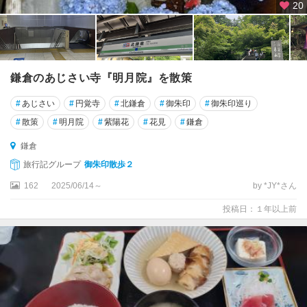
20
鎌倉のあじさい寺『明月院』を散策
#
あじさい
#
円覚寺
#
北鎌倉
#
御朱印
#
御朱印巡り
#
散策
#
明月院
#
紫陽花
#
花見
#
鎌倉
鎌倉
旅行記グループ
御朱印散歩２
162
2025/06/14～
by *JY*さん
投稿日：１年以上前