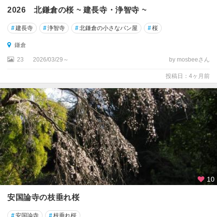
2026 北鎌倉の桜 ~ 建長寺・浄智寺 ~
#
建長寺
#
浄智寺
#
北鎌倉の小さなパン屋
#
桜
鎌倉
23
2026/03/29～
by mosbeeさん
投稿日：4ヶ月前
10
安国論寺の枝垂れ桜
#
安国論寺
#
枝垂れ桜