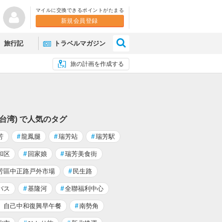
マイルに交換できるポイントがたまる
新規会員登録
×
旅行記
トラベルマガジン
旅の計画を作成する
(台湾) で人気のタグ
芳
#
龍鳳腿
#
瑞芳站
#
瑞芳駅
和区
#
回家娘
#
瑞芳美食街
芳區中正路戸外市場
#
民生路
バス
#
基隆河
#
全聯福利中心
。自己中和復興早午餐
#
南勢角