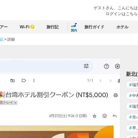
ゲストさん、
こんにちは
ログインはこちら
アー
Wi-Fi
旅行記
旅行ガイド
ホテル
国内
行記
>
詳細
新北
#
瑞
#
中
#
瑞
#
市
#
早