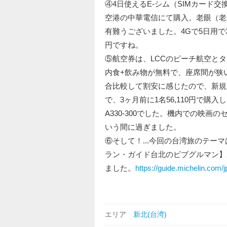
④4日使えるE-シム（SIMカード
空港の中華電信にて購入。老眼（老
有難うございました。4Gで5日用で3
円ですね。
⑤航空券は、LCCのピーチ航空とタ
内食+飲み物が無料で、座席間が狭
合比較して割安に感じたので、新規
で、3ヶ月前に1名56,110円で購入しま
A330-300でした。機内での映
いう間に過ぎました。
⑥そして！...今回の台湾旅のテ
ラン・ガイド台北のビブグルマン】
ました。
https://guide.michelin.
エリア
新北(台湾)