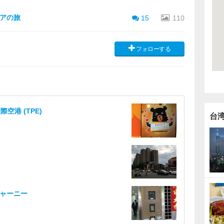
アの旅
15
110
フォローする
空港 (TPE)
台
ジャーニー