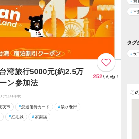
#
新
#
三
タグ
#
夜
、台湾旅行5000元(約2.5万
252
いいね！
ペーン参加法
こ
リア1141件中)
夏夜市
#
悠遊優待カード
#
淡水老街
k
#
紅毛城
#
家樂福