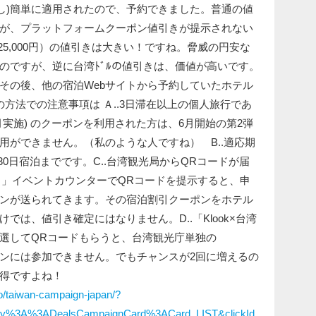
無し)簡単に適用されたので、予約できました。普通の値
が、プラットフォームクーポン値引きが提示されない
（約25,000円）の値引きは大きい！ですね。脅威の円安な
のですが、逆に台湾ﾄﾞﾙの値引きは、価値が高いです。
その後、他の宿泊Webサイトから予約していたホテル
の方法での注意事項は Ａ..3日滞在以上の個人旅行であ
～5月実施) のクーポンを利用された方は、6月開始の第2弾
用ができません。（私のような人ですね） B..適応期
月30日宿泊までです。C..台湾観光局からQRコードが届
y Land 」イベントカウンターでQRコードを提示すると、申
ンが送られてきます。その宿泊割引クーポンをホテル
では、値引き確定にはなりません。D..「Klook×台湾
選してQRコードもらうと、台湾観光庁単独の
ペーンには参加できません。でもチャンスが2回に増えるの
得ですよね！
mo/taiwan-campaign-japan/?
y%3A%3ADealsCampaignCard%3ACard_LIST&clickId