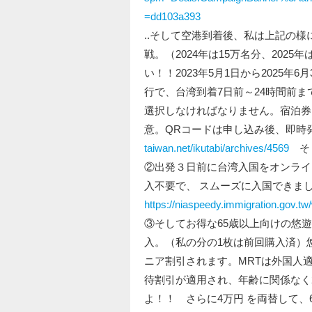
=dd103a393
..そして空港到着後、私は上記の
戦。（2024年は15万名分、202
い！！2023年5月1日から2025年
行で、台湾到着7日前～24時間前
選択しなければなりません。宿泊券
意。QRコードは申し込み後、即時発
taiwan.net/ikutabi/archives/4569
そし
②出発３日前に台湾入国をオンライ
入不要で、 スムーズに入国できまし
https://niaspeedy.immigration.gov.t
③そしてお得な65歳以上向けの悠
入。（私の分の1枚は前回購入済）
ニア割引されます。MRTは外国人
待割引が適用され、年齢に関係なく
よ！！ さらに4万円 を両替して、