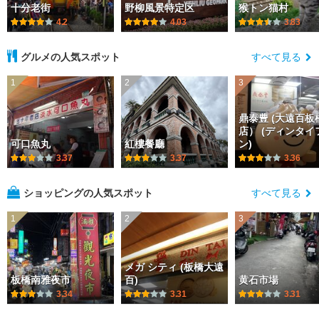
十分老街
野柳風景特定区
猴トン猫村
4.2
4.03
3.83
グルメの人気スポット
すべて見る
1
2
3
鼎泰豊 (大遠百板
店） (ディンタイ
可口魚丸
紅樓餐廳
ン)
3.37
3.37
3.36
ショッピングの人気スポット
すべて見る
1
2
3
メガ シティ (板橋大遠
板橋南雅夜市
百)
黄石市場
3.34
3.31
3.31