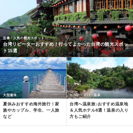
定番・人気の観光スポット
台湾リピーターおすすめ！行ってよかった台湾の観光スポッ
ト15選
大型連休
エステ・スパ・温泉
夏休みおすすめ海外旅行！家
台湾へ温泉旅♪おすすめ温泉地
族やカップル、学生、一人旅
＆人気ホテル8選！温泉の入り
など
方もご紹介