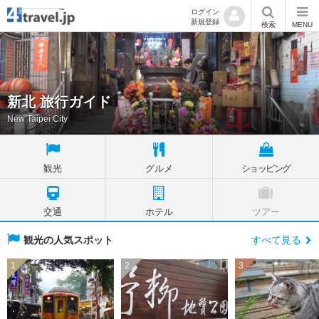
ログイン
新規登録
検索
MENU
新北 旅行ガイド
New Taipei City
観光
グルメ
ショッピング
交通
ホテル
ツアー
観光の人気スポット
すべて見る
1
2
3