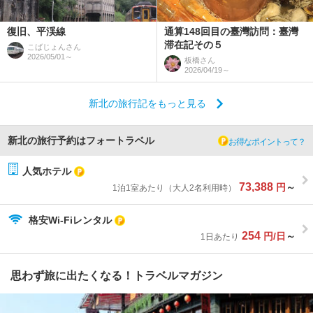
復旧、平渓線
通算148回目の臺灣訪問：臺灣
滞在記その５
こばじょん
さん
2026/05/01～
板橋
さん
2026/04/19～
新北の旅行記をもっと見る
新北の旅行予約はフォートラベル
お得なポイントって？
人気ホテル
73,388
円
～
1泊1室あたり（大人2名利用時）
格安Wi-Fiレンタル
254
円/日
～
1日あたり
思わず旅に出たくなる！トラベルマガジン