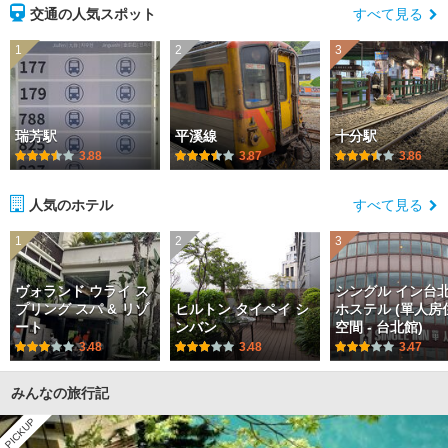
交通の人気スポット
すべて見る
1
2
3
瑞芳駅
平溪線
十分駅
3.88
3.87
3.86
人気のホテル
すべて見る
1
2
3
ヴォランド ウライ ス
シングル イン台北
プリング スパ & リゾ
ヒルトン タイペイ シ
ホステル (單人房
ート
ンバン
空間 - 台北館)
3.48
3.48
3.47
みんなの旅行記
PICKUP