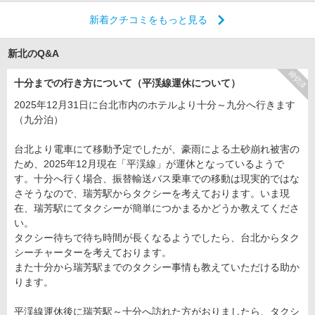
新着クチコミをもっと見る
新北のQ&A
締切済
十分までの行き方について（平渓線運休について）
2025年12月31日に台北市内のホテルより十分～九分へ行きます
（九分泊）
台北より電車にて移動予定でしたが、豪雨による土砂崩れ被害の
ため、2025年12月現在「平渓線」が運休となっているようで
す。十分へ行く場合、振替輸送バス乗車での移動は現実的ではな
さそうなので、瑞芳駅からタクシーを考えております。いま現
在、瑞芳駅にてタクシーが簡単につかまるかどうか教えてくださ
い。
タクシー待ちで待ち時間が長くなるようでしたら、台北からタク
シーチャーターを考えております。
また十分から瑞芳駅までのタクシー事情も教えていただける助か
ります。
平渓線運休後に瑞芳駅～十分へ訪れた方がおりましたら、タクシ