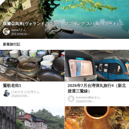
馥蘭朶烏来(ヴォランド・ウライ・スプリング スパ ＆ リゾート）...
dana7
さん
2013/03/16～
新着旅行記
鶯歌老街1
2026年7月台湾弾丸旅行4（新北
捷運三鶯線）
ひめのすけ台湾
さん
2026/07/09～
koreanrailfan
さん
2026/07/06～