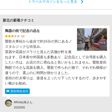
トラベルマガジンをもっと見る
新北の新着クチコミ
陶器の街で記念の品を
3.0
鶯歌火車站から徒歩で約15分の所にあるノ
スタルジックな街並み。
茶器や花器がズラリと並んだ店舗が軒を連
ねます。日本産や外国産も多数あり、記念品として台湾産を購入
したい方は、お店の方に尋ねると良いかもしれません。鶯歌老街
陶館で小さな花器を購入。鶯歌で作られた物で、それぞれ模様が
違うので、選ぶのに時間が掛かりました。
老街の行き帰りは、坂道を上ったり下ったりするので、歩きやす
い靴がお勧め。
鶯歌陶瓷老街
Whisky海さん
2026/06