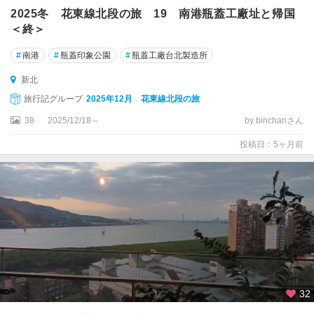
2025冬 花東線北段の旅 19 南港瓶蓋工廠址と帰国
＜終＞
#
南港
#
瓶蓋印象公園
#
瓶蓋工廠台北製造所
新北
旅行記グループ
2025年12月 花東線北段の旅
38
2025/12/18～
by binchanさん
投稿日：5ヶ月前
32