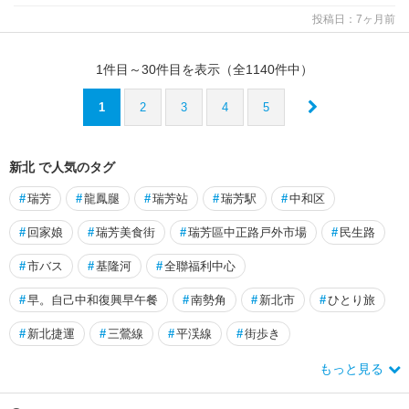
投稿日：7ヶ月前
1
件目～
30
件目を表示（全
1140
件中）
1
2
3
4
5
新北 で人気のタグ
#
瑞芳
#
龍鳳腿
#
瑞芳站
#
瑞芳駅
#
中和区
#
回家娘
#
瑞芳美食街
#
瑞芳區中正路戸外市場
#
民生路
#
市バス
#
基隆河
#
全聯福利中心
#
早。自己中和復興早午餐
#
南勢角
#
新北市
#
ひとり旅
#
新北捷運
#
三鶯線
#
平渓線
#
街歩き
もっと見る