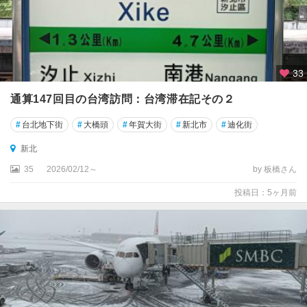
33
通算147回目の台湾訪問：台湾滞在記その２
#
台北地下街
#
大橋頭
#
年賀大街
#
新北市
#
迪化街
新北
35
2026/02/12～
by 板橋さん
投稿日：5ヶ月前