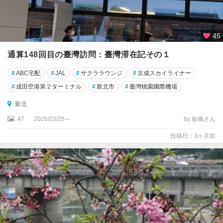
45
通算148回目の臺灣訪問：臺灣滞在記その１
#
ABC宅配
#
JAL
#
サクララウンジ
#
京成スカイライナー
#
成田空港第２ターミナル
#
新北市
#
臺灣桃園國際機場
新北
47
2026/03/25～
by 板橋さん
投稿日：3ヶ月前