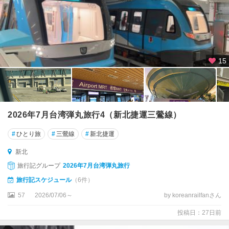
路
周
辺
台
15
中
台
南
2026年7月台湾弾丸旅行4（新北捷運三鶯線）
台
東
#
ひとり旅
#
三鶯線
#
新北捷運
嘉
新北
義
旅行記グループ
2026年7月台湾弾丸旅行
埔
旅行記スケジュール
（6件）
里
57
2026/07/06～
by koreanrailfanさん
基
投稿日：27日前
隆