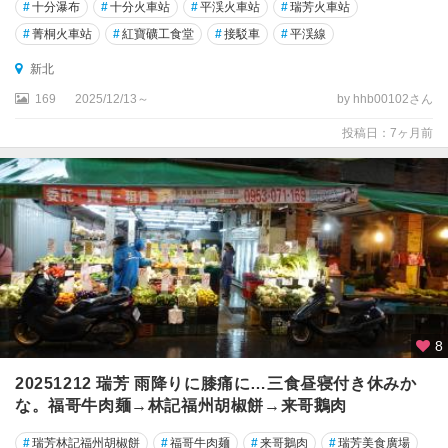
#
十分瀑布
#
十分火車站
#
平渓火車站
#
瑞芳火車站
#
菁桐火車站
#
紅寶礦工食堂
#
接駁車
#
平渓線
新北
169
2025/12/13～
by hhb00102さん
投稿日：7ヶ月前
8
20251212 瑞芳 雨降りに膝痛に…三食昼寝付き休みか
な。福哥牛肉麺→林記福州胡椒餅→来哥鵝肉
#
瑞芳林記福州胡椒餅
#
福哥牛肉麺
#
来哥鵝肉
#
瑞芳美食廣場