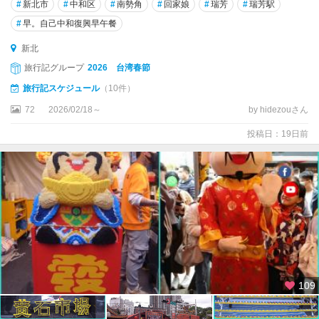
#
新北市
#
中和区
#
南勢角
#
回家娘
#
瑞芳
#
瑞芳駅
#
早。自己中和復興早午餐
新北
旅行記グループ
2026 台湾春節
旅行記スケジュール
（10件）
72
2026/02/18～
by hidezouさん
投稿日：19日前
109