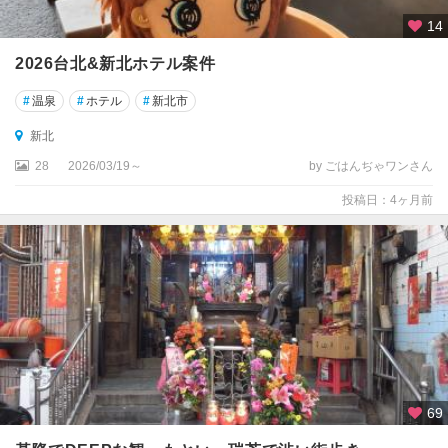
14
2026台北&新北ホテル案件
#
温泉
#
ホテル
#
新北市
新北
28
2026/03/19～
by ごはんぢゃワンさん
投稿日：4ヶ月前
69