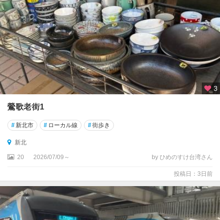
分
★
台
北
★
花
蓮
3
三
鶯歌老街1
地
門
#
新北市
#
ローカル線
#
街歩き
新北
北
港
20
2026/07/09～
by ひめのすけ台湾さん
投稿日：3日前
南
部
横
貫
公