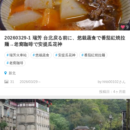
知
本
温
泉
9
礁
20260329-1 瑞芳 台北戻る前に、悠栽蔬食で番茄紅焼拉
渓
麺→老窩咖啡で安提瓜花神
温
泉
#
瑞芳火車站
#
悠栽蔬食
#
安提瓜花神
#
番茄紅焼拉麺
緑
#
老窩珈琲
島
新北
花
31
2026/03/29～
by hhb00102さん
東
投稿日：4ヶ月前
公
路
周
辺
苗