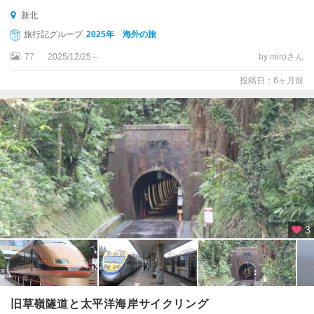
新北
旅行記グループ
2025年 海外の旅
77
2025/12/25～
by miroさん
投稿日：6ヶ月前
3
旧草嶺隧道と太平洋海岸サイクリング