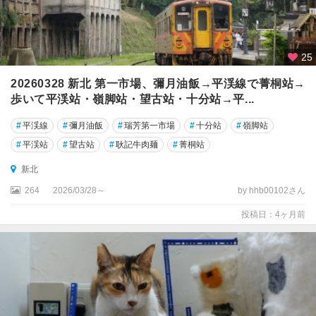
栗
蘭
嶼
25
島
20260328 新北 第一市場、彌月油飯→平渓線で菁桐站→
西
歩いて平渓站・嶺脚站・望古站・十分站→平...
螺
#
平渓線
#
彌月油飯
#
瑞芳第一市場
#
十分站
#
嶺脚站
金
#
平渓站
#
望古站
#
耿記牛肉麺
#
菁桐站
門
島
新北
264
2026/03/28～
by hhb00102さん
阿
里
投稿日：4ヶ月前
山
周
辺
集
集
線