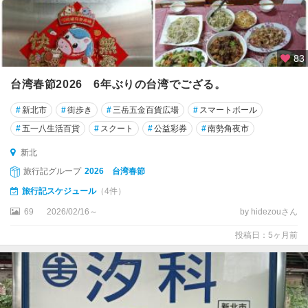
83
台湾春節2026 6年ぶりの台湾でござる。
#
新北市
#
街歩き
#
三岳五金百貨広場
#
スマートボール
#
五一八生活百貨
#
スクート
#
公益彩券
#
南勢角夜市
新北
旅行記グループ
2026 台湾春節
旅行記スケジュール
（4件）
69
2026/02/16～
by hidezouさん
投稿日：5ヶ月前