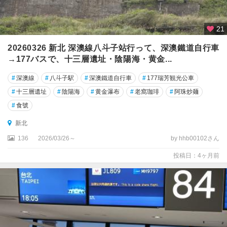
21
20260326 新北 深澳線八斗子站行って、深澳鐵道自行車
→177バスで、十三層遺址・陰陽海・黄金...
#
深澳線
#
八斗子駅
#
深澳鐵道自行車
#
177瑞芳観光公車
#
十三層遺址
#
陰陽海
#
黄金瀑布
#
老窩珈琲
#
阿珠炒麺
#
食號
新北
136
2026/03/26～
by hhb00102さん
投稿日：4ヶ月前