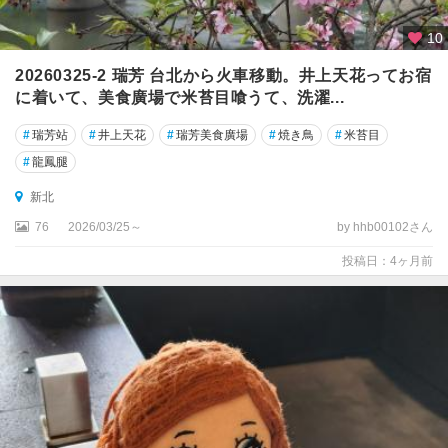
10
20260325-2 瑞芳 台北から火車移動。井上天花ってお宿
に着いて、美食廣場で米苔目喰うて、洗濯...
#
瑞芳站
#
井上天花
#
瑞芳美食廣場
#
焼き鳥
#
米苔目
#
龍鳳腿
新北
76
2026/03/25～
by hhb00102さん
投稿日：4ヶ月前