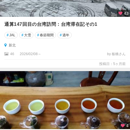
43
通算147回目の台湾訪問：台湾滞在記その1
#
JAL
#
大雪
#
春節期間
#
過年
新北
46
2026/02/08～
by 板橋さん
投稿日：5ヶ月前
4