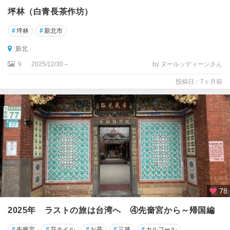
坪林（白青長茶作坊）
#
坪林
#
新北市
新北
9
2025/12/30～
by ヌールッディーンさん
投稿日：7ヶ月前
78
2025年 ラストの旅は台湾へ ④先嗇宮から～帰国編
#
先嗇宮
#
花タイル
#
お茶
#
三越
#
カルフール