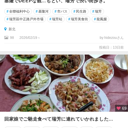
基隆でDEEPな観…もとい、瑞芳で渋い街歩き。
#
全聯福利中心
#
基隆河
#
市バス
#
民生路
#
瑞芳
#
瑞芳區中正路戸外市場
#
瑞芳站
#
瑞芳美食街
#
龍鳳腿
新北
98
2026/02/19～
by hidezouさん
投稿日：13日前
69
回家娘でご馳走食べて瑞芳に連れていかれました…