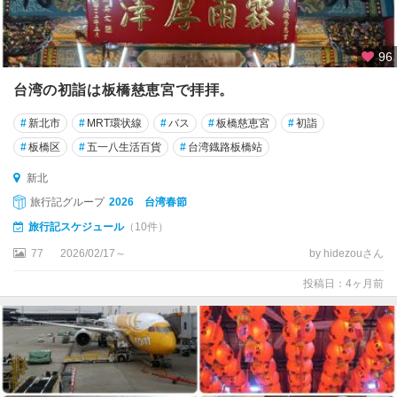
96
台湾の初詣は板橋慈恵宮で拝拝。
#
新北市
#
MRT環状線
#
バス
#
板橋慈恵宮
#
初詣
#
板橋区
#
五一八生活百貨
#
台湾鐡路板橋站
新北
旅行記グループ
2026 台湾春節
旅行記スケジュール
（10件）
77
2026/02/17～
by hidezouさん
投稿日：4ヶ月前