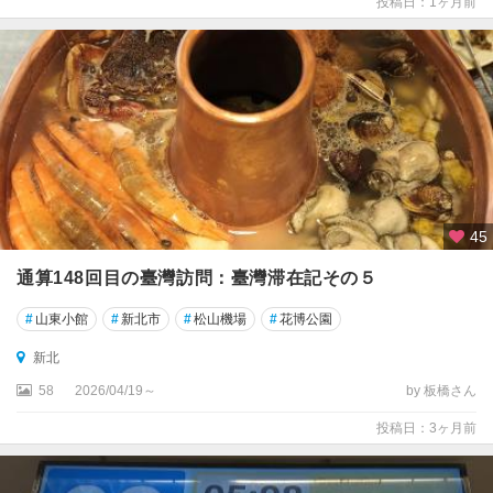
球
投稿日：1ヶ月前
屏
東
廬
山
温
泉
彰
45
化
通算148回目の臺灣訪問：臺灣滞在記その５
斗
#
山東小館
#
新北市
#
松山機場
#
花博公園
六
新北
新
58
2026/04/19～
by 板橋さん
北
投稿日：3ヶ月前
新
港