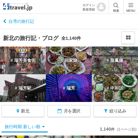
ログイン
新規登録
閉
検索
MENU
じ
る
台湾の旅行記
新北の旅行記・ブログ
全1,140件
台
# 瑞芳美食街
# 回家娘
# 龍鳳腿
湾
へ
戻
る
# 瑞芳駅
# 瑞芳
# 中和区
★
高
新北
月を選択
絞り込み
雄
★
旅行時期 新しい順
1,140
件
(1ページ目)
九