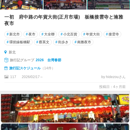
一初 府中路の年貨大街(正月市場) 板橋接雲寺と湳雅
夜市
#
新北市
#
夜市
#
大全聯
#
小北百貨
#
年貨大街
#
接雲寺
#
環状線板橋駅
#
蔡英文
#
街歩き
#
南雅夜市
新北
旅行記グループ
2026 台湾春節
旅行記スケジュール
（14件）
117
2026/02/17～
by hidezouさん
投稿日：4ヶ月前