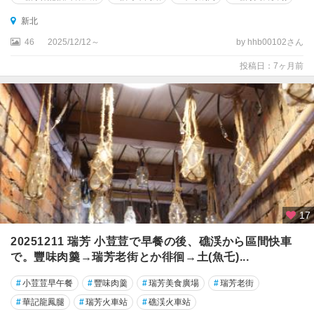
新北
46
2025/12/12～
by hhb00102さん
投稿日：7ヶ月前
17
20251211 瑞芳 小荳荳で早餐の後、礁渓から區間快車
で。豐味肉羹→瑞芳老街とか徘徊→土(魚乇)...
#
小荳荳早午餐
#
豐味肉羹
#
瑞芳美食廣場
#
瑞芳老街
#
華記龍鳳腿
#
瑞芳火車站
#
礁渓火車站