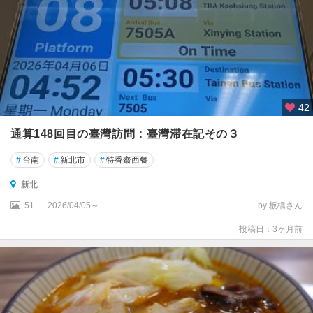
新
竹
日
月
潭
周
42
辺
通算148回目の臺灣訪問：臺灣滞在記その３
桃
園
#
台南
#
新北市
#
特香齋西餐
新北
澎
湖
51
2026/04/05～
by 板橋さん
(
投稿日：3ヶ月前
澎
湖
諸
島
)