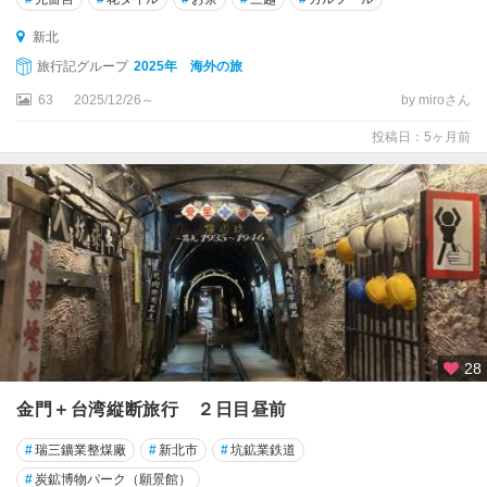
新北
旅行記グループ
2025年 海外の旅
63
2025/12/26～
by miroさん
投稿日：5ヶ月前
28
金門＋台湾縦断旅行 ２日目昼前
#
瑞三鑛業整煤廠
#
新北市
#
坑鉱業鉄道
#
炭鉱博物パーク（願景館）