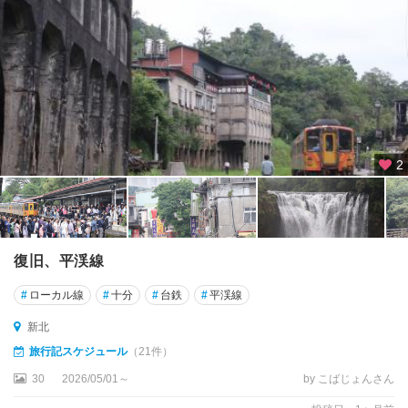
墾
丁
国
家
公
園
周
辺
2
太
魯
閣
周
復旧、平渓線
辺
#
ローカル線
#
十分
#
台鉄
#
平渓線
宜
新北
蘭
旅行記スケジュール
（21件）
小
30
2026/05/01～
by こばじょんさん
琉