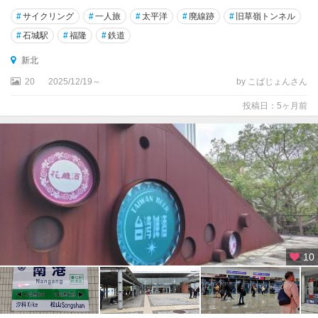
#
サイクリング
#
一人旅
#
太平洋
#
廃線跡
#
旧草嶺トンネル
#
石城駅
#
福隆
#
鉄道
新北
20
2025/12/19～
by こばじょんさん
投稿日：5ヶ月前
10