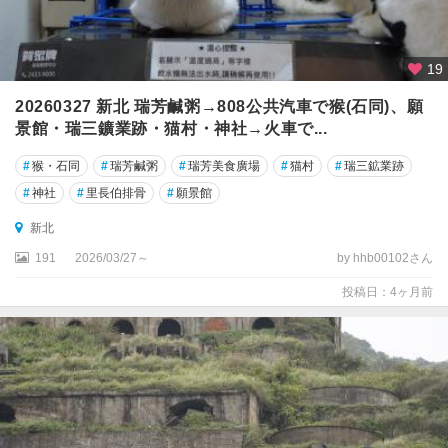
周
辺
19
霧
社
20260327 新北 瑞芳鹹粥→808公共汽車で猴(石同)、願
景館・瑞三鑛業跡・猫村・神社→火車で...
馬
祖
#
猴・石同
#
瑞芳鹹粥
#
瑞芳美食廣場
#
猫村
#
瑞三鉱業跡
島
#
神社
#
里長伯排骨
#
願景館
鹿
新北
港
191
2026/03/27～
by hhb00102さん
投稿日：4ヶ月前