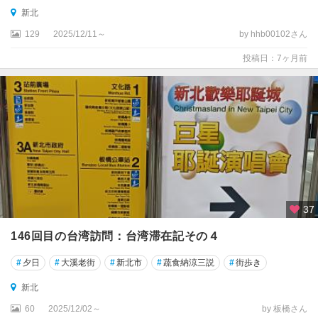
新北
129
2025/12/11～
by hhb00102さん
投稿日：7ヶ月前
37
146回目の台湾訪問：台湾滞在記その４
#
夕日
#
大溪老街
#
新北市
#
蔬食納涼三説
#
街歩き
新北
60
2025/12/02～
by 板橋さん