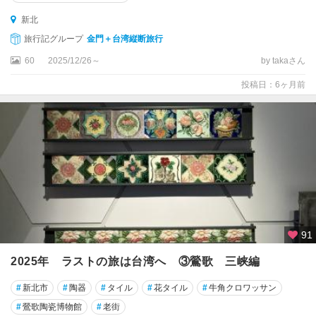
新北
旅行記グループ
金門＋台湾縦断旅行
60
2025/12/26～
by takaさん
投稿日：6ヶ月前
91
2025年 ラストの旅は台湾へ ③鶯歌 三峡編
#
新北市
#
陶器
#
タイル
#
花タイル
#
牛角クロワッサン
#
鶯歌陶瓷博物館
#
老街