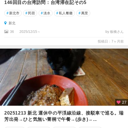
146回目の台湾訪問：台湾滞在記その5
#
新北市
#
民宿
#
淡水
#
私人餐廰
#
萬里
新北
36
2025/12/15～
by 板橋さん
投稿日：7ヶ月前
27
20251213 新北 運休中の平渓線沿線、接駁車で巡る。瑞
芳出発→ひと気無い菁桐で午餐→(歩き)→...