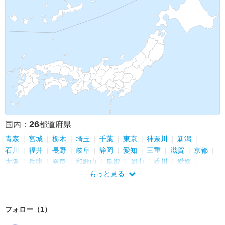
26
国内：
都道府県
青森
宮城
栃木
埼玉
千葉
東京
神奈川
新潟
石川
福井
長野
岐阜
静岡
愛知
三重
滋賀
京都
大阪
兵庫
奈良
和歌山
鳥取
岡山
香川
愛媛
鹿児島
もっと見る
フォロー（1）