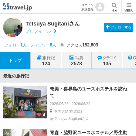
ログイン
新規登録
検索
MENU
Tetsuya Sugitaniさん
フォローする
プロフィール
1
8
152,803
フォロー
人
フォロワー
人
アクセス
旅行記
写真
クチコミ
トップ
124
2578
135
最近の旅行記
奄美・喜界島のユースホステルを訪ね
て
2026/06/26 - 2026/06/29
奄美大島(鹿児島)
4
by Tetsuya Sugitaniさん
青森・脇野沢ユースホステル／野生動