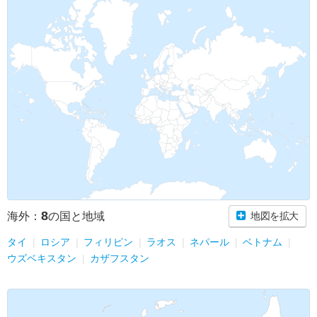
8
海外：
の国と地域
地図を拡大
タイ
ロシア
フィリピン
ラオス
ネパール
ベトナム
ウズベキスタン
カザフスタン