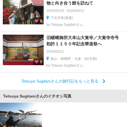
物と向き合う館を訪ねて
2026/05/10 - 2026/05/12
下北半島(青森)
8
by Tetsuya Sugitaniさん
旧嵯峨御所大本山大覚寺／大覚寺寺号
勅許１１５０年記念華道祭へ
2026/04/12
嵐山・嵯峨野・太秦・桂(京都)
8
by Tetsuya Sugitaniさん
Tetsuya Sugitaniさんの旅行記をもっと見る
Tetsuya Sugitaniさんのイチオシ写真
イチオシ