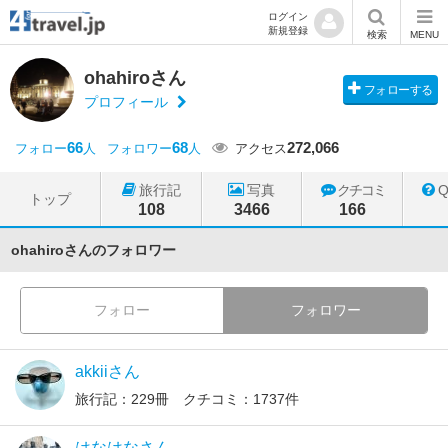
ログイン
新規登録
検索
MENU
ohahiroさん
フォローする
プロフィール
66
68
272,066
フォロー
人
フォロワー
人
アクセス
旅行記
写真
クチコミ
トップ
108
3466
166
ohahiroさんのフォロワー
フォロー
フォロワー
akkiiさん
旅行記：229冊 クチコミ：1737件
はなはなさん