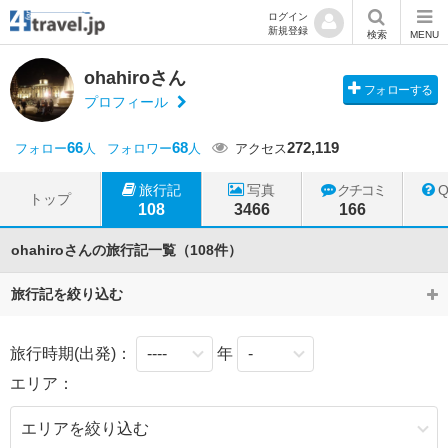
ログイン
新規登録
検索
MENU
ohahiroさん
フォローする
プロフィール
66
68
272,119
フォロー
人
フォロワー
人
アクセス
旅行記
写真
クチコミ
トップ
108
3466
166
ohahiroさんの旅行記一覧（108件）
旅行記を絞り込む
旅行時期(出発)：
年
エリア：