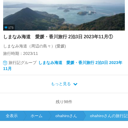
173
しまなみ海道 愛媛・香川旅行 2泊3日 2023年11月①
しまなみ海道（周辺の島々）(愛媛)
旅行時期：2023/11
旅行記グループ
しまなみ海道 愛媛・香川旅行 2泊3日 2023年
11月
もっと見る
残り
98
件
全表示
ホーム
ohahiroさん
ohahiroさんの旅行