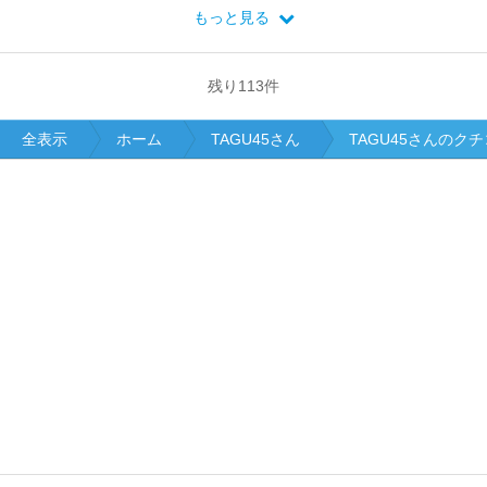
もっと見る
残り
113
件
全表示
ホーム
TAGU45さん
TAGU45さんのク