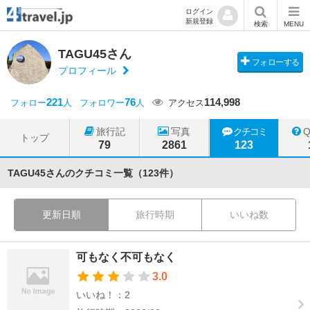
ログイン
新規登録
検索
MENU
TAGU45さん
フォローする
プロフィール
221
76
114,998
フォロー
人
フォロワー
人
アクセス
旅行記
写真
クチコミ
トップ
79
2861
123
TAGU45さんのクチコミ一覧（123件）
更新日順
旅行時期
いいね数
可もなく不可もなく
3.0
いいね！：2