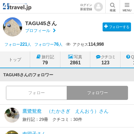
ログイン
新規登録
検索
MENU
TAGU45さん
フォローする
プロフィール
221
76
114,998
フォロー
人
フォロワー
人
アクセス
旅行記
写真
クチコミ
トップ
79
2861
123
TAGU45さんのフォロワー
フォロー
フォロワー
鷹鷺鴛鴦 （たかさぎ えんおう）さん
旅行記：29冊 クチコミ：30件
肉団子さん