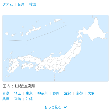
グアム
台湾
韓国
11
国内：
都道府県
青森
埼玉
東京
神奈川
静岡
滋賀
京都
大阪
兵庫
宮崎
沖縄
もっと見る