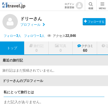
ログイン
新規登録
検索
MENU
ドリーさん
フォローする
プロフィール
3
1
22,846
フォロー
人
フォロワー
人
アクセス
旅行記
写真
クチコミ
トップ
0
0
60
最近の旅行記
旅行記はまだ投稿されていません。
ドリーさんのプロフィール
私にとって旅行とは
まだ記入がありません。