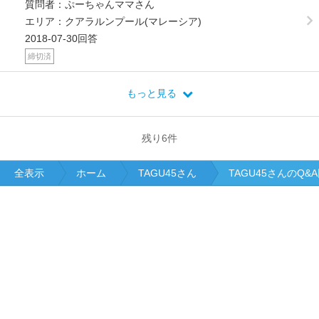
質問者：ぷーちゃんママさん
エリア：クアラルンプール(マレーシア)
2018-07-30回答
締切済
もっと見る
残り
6
件
全表示
ホーム
TAGU45さん
TAGU45さんのQ&