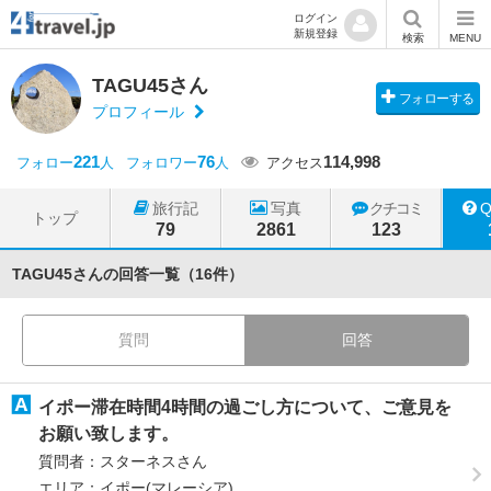
ログイン
新規登録
検索
MENU
TAGU45さん
フォローする
プロフィール
221
76
114,998
フォロー
人
フォロワー
人
アクセス
旅行記
写真
クチコミ
トップ
79
2861
123
TAGU45さんの回答一覧（16件）
質問
回答
イポー滞在時間4時間の過ごし方について、ご意見を
お願い致します。
質問者：スターネスさん
エリア：イポー(マレーシア)