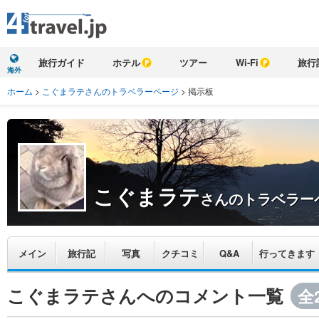
旅行ガイド
ホテル
ツアー
Wi-Fi
旅行
海外
ホーム
>
こぐまラテさんのトラベラーページ
>
掲示板
こぐまラテ
さんのトラベラー
メイン
旅行記
写真
クチコミ
Q&A
行ってきます
こぐまラテさんへのコメント一覧
全