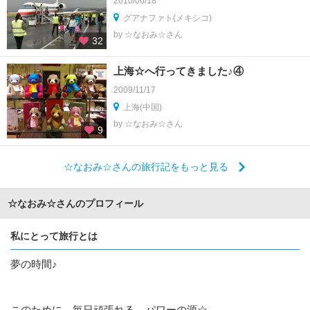
2010/06/18
グアナファト(メキシコ)
by ☆なおみ☆さん
32
上海☆へ行ってきました♪④
2009/11/17
上海(中国)
by ☆なおみ☆さん
9
☆なおみ☆さんの旅行記をもっと見る
☆なおみ☆さんのプロフィール
私にとって旅行とは
夢の時間♪
このために、毎日頑張れる、パワーの源☆