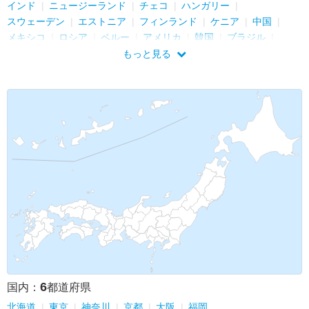
インド
ニュージーランド
チェコ
ハンガリー
スウェーデン
エストニア
フィンランド
ケニア
中国
メキシコ
ロシア
ペルー
アメリカ
韓国
ブラジル
モロッコ
南アフリカ共和国
香港
ジンバブエ
ザンビア
もっと見る
ボリビア
アイスランド
アラブ首長国連邦
タイ
ナミビア
6
国内：
都道府県
北海道
東京
神奈川
京都
大阪
福岡