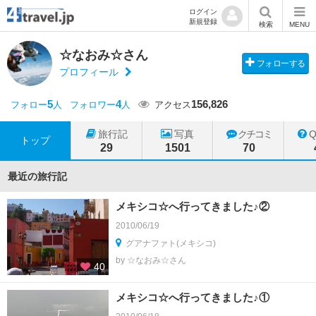
ログイン
新規登録
検索
MENU
☆なおみ☆さん
フォローする
プロフィール
5
4
156,826
フォロー
人
フォロワー
人
アクセス
旅行記
写真
クチコミ
トップ
29
1501
70
最近の旅行記
メキシコ☆へ行ってきました♪②
2010/06/19
グアナファト(メキシコ)
by ☆なおみ☆さん
40
メキシコ☆へ行ってきました♪①