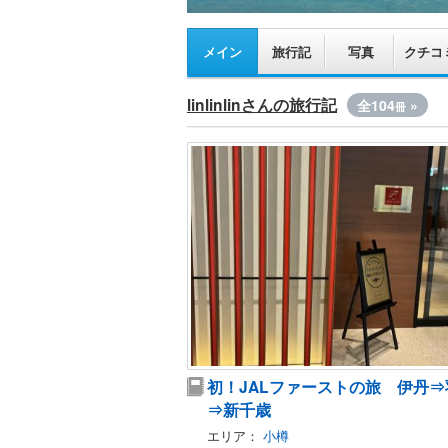
メイン
旅行記
写真
クチコ
linlinlinさんの旅行記
全104
»
冊
初！JALファーストの旅 伊丹⇒
⇒新千歳
エリア：
小樽