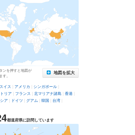
タンを押すと地図が
地図を拡大
ます。
スイス
|
アメリカ
|
シンガポール
|
トリア
|
フランス
|
北マリアナ諸島
|
香港
|
シア
|
ドイツ
|
グアム
|
韓国
|
台湾
|
24
都道府県に訪問しています