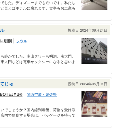
ルでした。ディズニーまでも近いです。私たち
でと言えばホテルに戻れます。食事もお土産も
ル
投稿日 2024年09月24日
ル 明洞
ソウル
りも静かでした。南山タワーも明洞、南大門、
。東大門などは電車かタクシーになると思いま
てじゅ
投稿日 2024年05月01日
y BOTEJYU®
関西空港・泉佐野
ないでしょうか？国内線到着後、荷物を受け取
に店内で飲食する場合は、バッゲージを待って