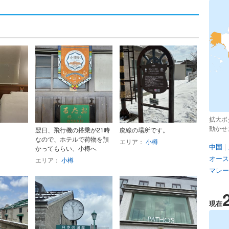
拡大ボ
動かせ
翌日、飛行機の搭乗が21時
廃線の場所です。
なので、ホテルで荷物を預
エリア：
小樽
中国
|
かってもらい、小樽へ
オース
エリア：
小樽
マレー
現在