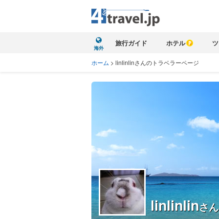
旅行ガイド
ホテル
ツ
海外
ホーム
>
linlinlinさんのトラベラーページ
linlinlin
さん