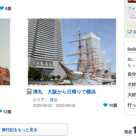
フォ
6票
li
旅に
もっ
自分
大好
弾丸 大阪から日帰りで横浜
大好
エリア：
横浜
行っ
2025/09/22 - 2025/09/22
10票
12票
旅行記をもっと見る
現在