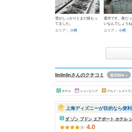
雪がしっかりとまだ積もっ
運河です。夜だっ
てました。
いなんでしょうね
エリア：
小樽
エリア：
小樽
linlinlinさんのクチコミ
全250
»
件
ホテル
ショッピング
グルメ・レストラ
上海ディズニーが目的なら便利
ダ ゾン プドン エアポート ホテル 
4.0