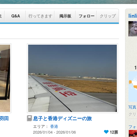
linl
ミ
Q&A
行ってきます
掲示板
フォロー
クリップ
1
写真
クリ
羽田
息子と香港ディズニーの旅
エリア：
香港
フォ
2026/01/04 - 2026/01/06
12票