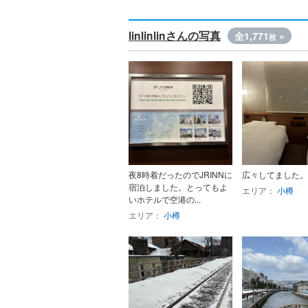
linlinlinさんの写真
全1,771
»
枚
夜8時着だったのでJRINNに
広々してました。
宿泊しました。とってもよ
エリア：
小樽
いホテルで空港の...
エリア：
小樽