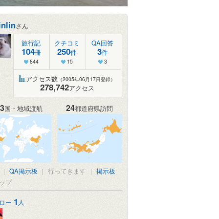
inlin
さん
旅行記
クチコミ
QA回答
104
250
3
冊
件
件
844
15
3
アクセス数
（2005年06月17日登録）
278,742
アクセス
3
24
国・地域渡航
都道府県訪問
|
QA掲示板
|
行ってきます
|
掲示板
ップ
1
ロー
人