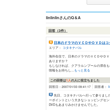
linlinlinさんのQ＆A
回答（3件）
日本のドラマのＶＣＤやＤＶＤはコ
エリア：
コタキナバル
海外在住で、日本のドラマのＶＣＤやＤＶ
ありますか？
もしなければ、クアラルンプールの滞在も
情報をお待ちし...
もっと見る
この回答は
1人
の人に役立ちました
回答日：2007/01/03 09:41:17
回答者：
l
先日、コタキナバルへ行って参りました
ーポイントという大きなショッピングセン
DVDもあまりみかけませんでした。