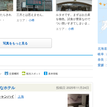
たらきれ
三月とは思えません。
ルタオです。まずはお土産
。。
を物色。試食が豊富なので
エリア：
小樽
つい買いすぎてしまいま...
エリア：
小樽
写真をもっと見る
北海道
岐阜
|
奈良
|
愛媛
|
ン
交通機関
観光スポット
基本情報
なホテル
投稿日 2025年11月24日
シャンハイ
上海