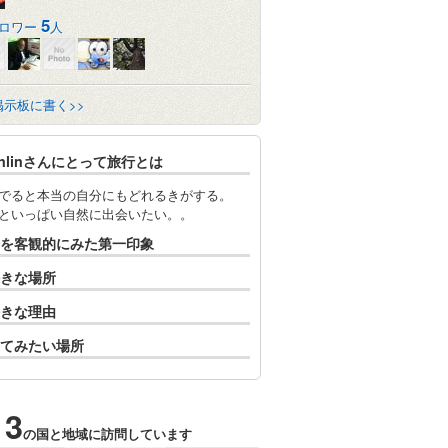
5
ロワー
人
掲示板に書く>>
nlinlinさんにとって旅行とは
でると本当の自分にもどれるきがする。
といっぱい自然に出会いたい。。
を客観的にみた第一印象
きな場所
きな理由
てみたい場所
13
の国と地域に訪問しています