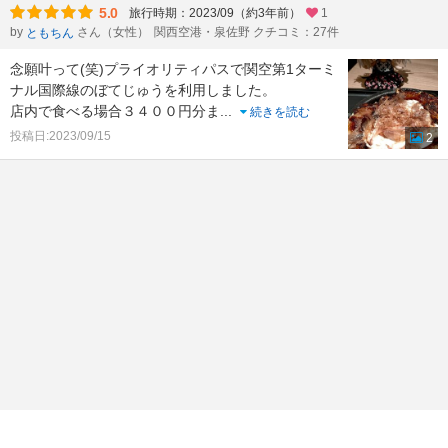
5.0
旅行時期：2023/09（約3年前）
1
by
さん（女性）
関西空港・泉佐野 クチコミ：27件
ともちん
念願叶って(笑)プライオリティパスで関空第1ターミ
ナル国際線のぼてじゅうを利用しました。
店内で食べる場合３４００円分ま
...
続きを読む
投稿日:2023/09/15
2