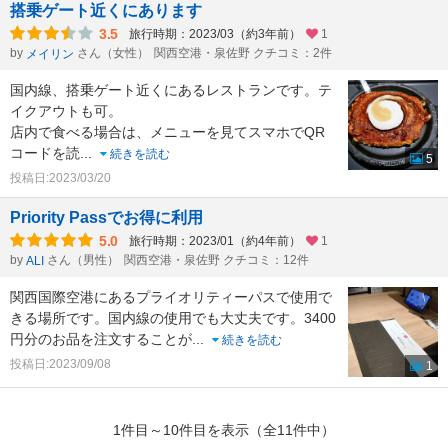
搭乗ゲート近くにあります
3.5
旅行時期：2023/03（約3年前）
1
by
さん（女性）
関西空港・泉佐野 クチコミ：2件
メイリン
国内線、搭乗ゲート近くにあるレストランです。テ
イクアウトも可。
店内で食べる場合は、メニューを見てスマホでQR
コードを読
...
続きを読む
5
投稿日:2023/03/20
Priority Passでお得に利用
5.0
旅行時期：2023/01（約4年前）
1
by
さん（男性）
関西空港・泉佐野 クチコミ：12件
ALI
関西国際空港にあるプライオリティーパスで使用で
きる場所です。国内線の使用でも大丈夫です。3400
円分のお品を注文することが
...
続きを読む
投稿日:2023/09/08
1
1件目～10件目を表示（全11件中）