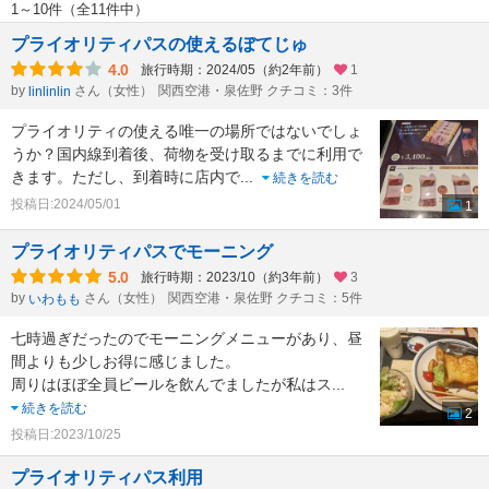
1～10件（全11件中）
プライオリティパスの使えるぼてじゅ
4.0
旅行時期：2024/05（約2年前）
1
by
さん（女性）
関西空港・泉佐野 クチコミ：3件
linlinlin
プライオリティの使える唯一の場所ではないでしょ
うか？国内線到着後、荷物を受け取るまでに利用で
きます。ただし、到着時に店内で
...
続きを読む
投稿日:2024/05/01
1
プライオリティパスでモーニング
5.0
旅行時期：2023/10（約3年前）
3
by
さん（女性）
関西空港・泉佐野 クチコミ：5件
いわもも
七時過ぎだったのでモーニングメニューがあり、昼
間よりも少しお得に感じました。
周りはほぼ全員ビールを飲んでましたが私はス
...
続きを読む
2
投稿日:2023/10/25
プライオリティパス利用