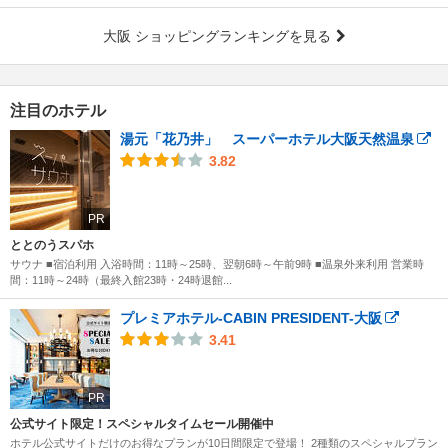
大阪 ショッピングランキングを見る
注目のホテル
湯元「花乃井」 スーパーホテル大阪天然温泉
3.82
PR
ととのうスパホ
サウナ ■宿泊利用 入浴時間：11時～25時、翌朝6時～午前9時 ■温泉外来利用 営業時
間：11時～24時（最終入館23時・24時退館...
プレミアホテル-CABIN PRESIDENT-大阪
3.41
PR
公式サイト限定！スペシャルタイムセール開催中
ホテル公式サイトだけのお得なプランが10日間限定で登場！ 2種類のスペシャルプラン