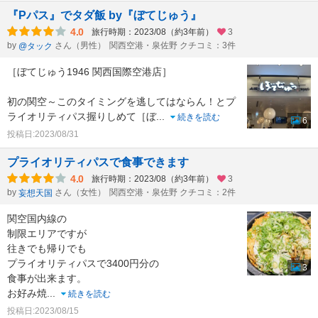
『Pパス』でタダ飯 by『ぼてじゅう』
4.0
旅行時期：2023/08（約3年前）
3
by
さん（男性）
関西空港・泉佐野 クチコミ：3件
@タック
［ぼてじゅう1946 関西国際空港店］
初の関空～このタイミングを逃してはならん！とプ
ライオリティパス握りしめて［ぼ
...
続きを読む
6
投稿日:2023/08/31
プライオリティパスで食事できます
4.0
旅行時期：2023/08（約3年前）
3
by
さん（女性）
関西空港・泉佐野 クチコミ：2件
妄想天国
関空国内線の
制限エリアですが
往きでも帰りでも
プライオリティパスで3400円分の
3
食事が出来ます。
お好み焼
...
続きを読む
投稿日:2023/08/15