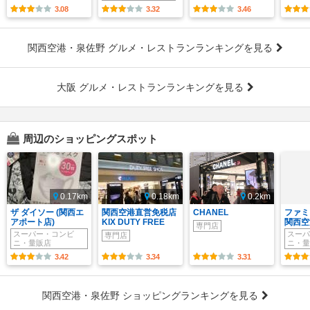
3.08
3.32
3.46
関西空港・泉佐野 グルメ・レストランランキングを見る
大阪 グルメ・レストランランキングを見る
周辺のショッピングスポット
0.17km
0.18km
0.2km
ザ ダイソー (関西エ
関西空港直営免税店
CHANEL
ファ
アポート店)
KIX DUTY FREE
関西空
専門店
スーパー・コンビ
スーパ
専門店
ニ・量販店
ニ・量
3.42
3.34
3.31
関西空港・泉佐野 ショッピングランキングを見る