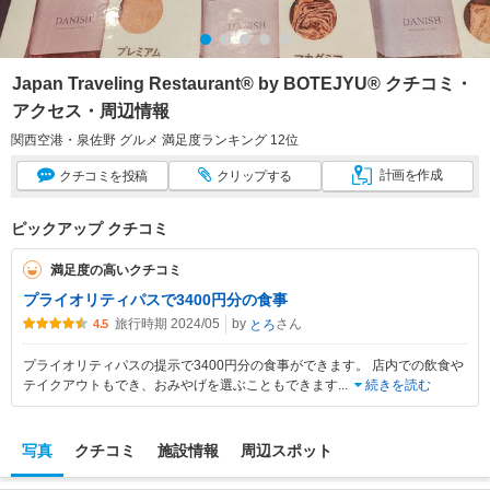
Japan Traveling Restaurant® by BOTEJYU® クチコミ・
アクセス・周辺情報
関西空港・泉佐野 グルメ 満足度ランキング 12位
計画
を作成
クチコミ
を投稿
クリップ
する
ピックアップ クチコミ
満足度の高いクチコミ
プライオリティパスで3400円分の食事
旅行時期 2024/05
by
さん
とろ
4.5
プライオリティパスの提示で3400円分の食事ができます。 店内での飲食や
テイクアウトもでき、おみやげを選ぶこともできます
...
続きを読む
写真
クチコミ
施設情報
周辺スポット