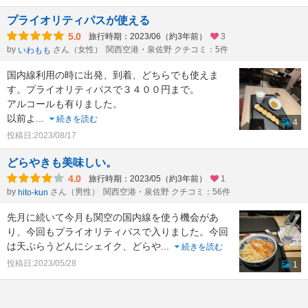
プライオリティパスが使える
5.0
旅行時期：2023/06（約3年前）
3
by
さん（女性）
関西空港・泉佐野 クチコミ：5件
いわもも
国内線利用の時に出発、到着、どちらでも使えま
す。プライオリティパスで３４００円まで。
アルコールも有りました。
以前よ
...
続きを読む
4
投稿日:2023/08/17
どらやきも美味しい。
4.0
旅行時期：2023/05（約3年前）
1
by
さん（男性）
関西空港・泉佐野 クチコミ：56件
hito-kun
先月に続いて今月も関空の国内線を使う機会があ
り、今回もプライオリティパスで入りました。今回
は天ぷらうどんにシェイク、どらや
...
続きを読む
投稿日:2023/05/28
1