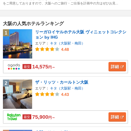
をご用意しておりますので、大阪へのご旅行・ご出張を計画中の方はぜひお見...
大阪の人気ホテルランキング
リーガロイヤルホテル大阪 ヴィニェットコレクシ
1
ョン by IHG
エリア：
キタ（大阪駅・梅田）
4.48
14,575
詳細
最安
円～
ザ・リッツ・カールトン大阪
2
エリア：
キタ（大阪駅・梅田）
4.43
75,900
詳細
最安
円～