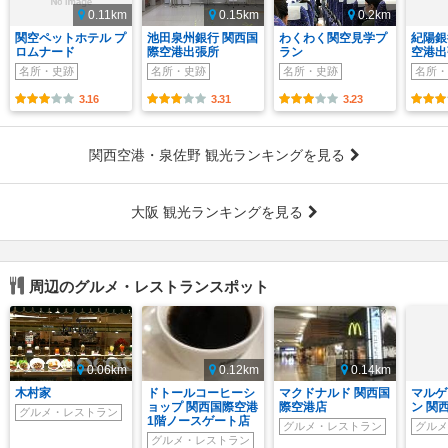
0.11km
0.15km
0.2km
関空ペットホテル プ
池田泉州銀行 関西国
わくわく関空見学プ
紀陽銀
ロムナード
際空港出張所
ラン
空港出
名所・史跡
名所・史跡
名所・史跡
名所・
3.16
3.31
3.23
関西空港・泉佐野 観光ランキングを見る
大阪 観光ランキングを見る
周辺のグルメ・レストランスポット
0.06km
0.12km
0.14km
木村家
ドトールコーヒーシ
マクドナルド 関西国
マルゲ
ョップ 関西国際空港
際空港店
ン 関
グルメ・レストラン
1階ノースゲート店
グルメ・レストラン
グルメ
グルメ・レストラン