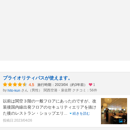
プライオリティパスが使えます。
4.5
旅行時期：2023/04（約3年前）
1
by
さん（男性）
関西空港・泉佐野 クチコミ：56件
hito-kun
以前は関空３階の一般フロアにあったのですが、改
装後国内線出発フロアのセキュリティエリアを抜け
た後のレストラン・ショップエリ
...
続きを読む
投稿日:2023/04/26
2