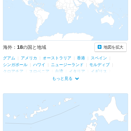
18
海外：
の国と地域
地図を拡大
グアム
アメリカ
オーストラリア
香港
スペイン
シンガポール
ハワイ
ニュージーランド
モルディブ
クロアチア
スロベニア
台湾
イタリア
イギリス
アイスランド
タイ
ドイツ
フィンランド
もっと見る