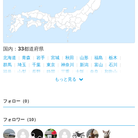
33
国内：
都道府県
北海道
青森
岩手
宮城
秋田
山形
福島
栃木
群馬
埼玉
千葉
東京
神奈川
新潟
富山
石川
福井
山梨
長野
静岡
三重
大阪
奈良
和歌山
島根
広島
山口
徳島
愛媛
高知
大分
鹿児島
もっと見る
沖縄
フォロー（0）
フォロワー（10）