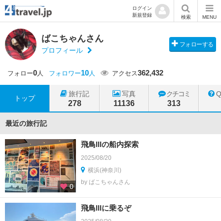
ログイン
新規登録
検索
MENU
ばこちゃんさん
フォローする
プロフィール
0
10
362,432
フォロー
人
フォロワー
人
アクセス
旅行記
写真
クチコミ
トップ
278
11136
313
最近の旅行記
飛鳥Ⅲの船内探索
2025/08/20
横浜(神奈川)
by ばこちゃんさん
0
飛鳥Ⅲに乗るぞ