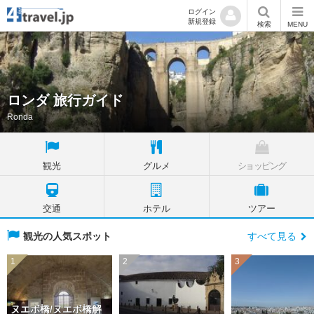
ログイン
新規登録
検索
MENU
ロンダ 旅行ガイド
Ronda
観光
グルメ
ショッピング
交通
ホテル
ツアー
観光の人気スポット
すべて見る
1
2
3
ヌエボ橋/ヌエボ橋解