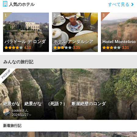
人気のホテル
すべて見る
1
2
3
パラドール デ ロンダ
ホテル アンダルシア
Hotel Montelirio
4.11
3.35
3.31
みんなの旅行記
PICKUP
絶景がな 絶景がな （死語？） 断崖絶壁のロンダ
cookie
さん
2024/11/27～
新着旅行記