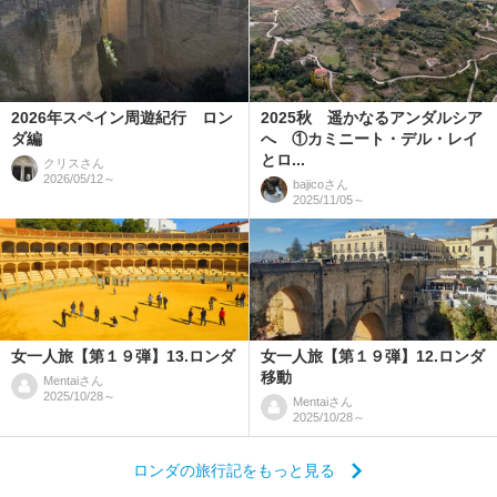
2026年スペイン周遊紀行 ロン
2025秋 遥かなるアンダルシア
ダ編
へ ①カミニート・デル・レイ
とロ...
クリス
さん
2026/05/12～
bajico
さん
2025/11/05～
女一人旅【第１９弾】13.ロンダ
女一人旅【第１９弾】12.ロンダ
移動
Mentai
さん
2025/10/28～
Mentai
さん
2025/10/28～
ロンダの旅行記をもっと見る