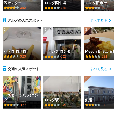
説センター
ロンダ闘牛場
ロンダ旧市街
3.62
3.41
3.38
グルメの人気スポット
すべて見る
1
2
3
ペドロ ロメロ
トラガタ ロンダ
Meson El Sacris
3.23
3.23
3.21
交通の人気スポット
すべて見る
1
2
3
バスターミナル (ロン
ダ)
ロンダ駅
鉄道
3.27
3.21
3.13