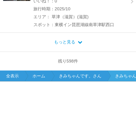
いいね！：0
旅行時期：2025/10
エリア： 草津（滋賀）(滋賀)
スポット：東横イン琵琶湖線南草津駅西口
もっと見る
残り
598
件
全表示
ホーム
きみちゃんです。さん
きみちゃ