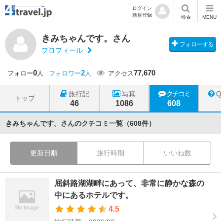
ログイン
新規登録
検索
MENU
きみちゃんです。さん
フォローする
プロフィール
0
2
77,670
フォロー
人
フォロワー
人
アクセス
旅行記
写真
クチコミ
トップ
46
1086
608
きみちゃんです。さんのクチコミ一覧（608件）
更新日順
旅行時期
いいね数
屈斜路湖湖畔にあって、非常に静かな森の
中にあるホテルです。
4.5