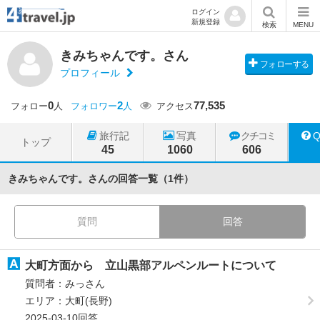
ログイン
新規登録
検索
MENU
きみちゃんです。さん
フォローする
プロフィール
0
2
77,535
フォロー
人
フォロワー
人
アクセス
旅行記
写真
クチコミ
トップ
45
1060
606
きみちゃんです。さんの回答一覧（1件）
質問
回答
大町方面から 立山黒部アルペンルートについて
質問者：みっさん
エリア：大町(長野)
2025-03-10回答