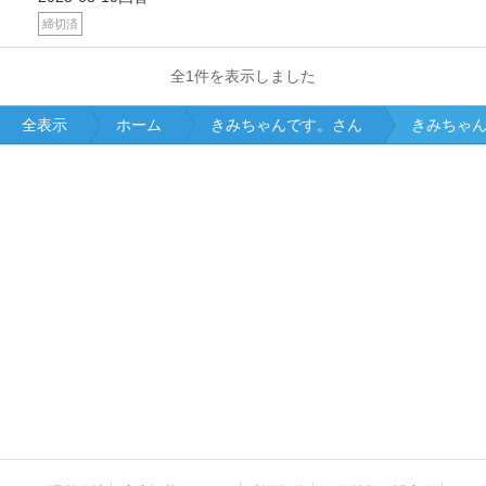
締切済
全1件を表示しました
全表示
ホーム
きみちゃんです。さん
きみちゃん