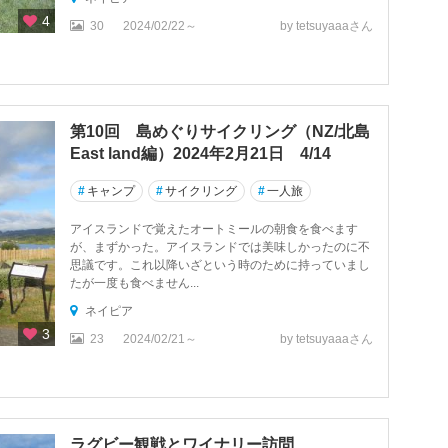
4
30
2024/02/22～
by tetsuyaaaさん
第10回 島めぐりサイクリング（NZ/北島
East land編）2024年2月21日 4/14
#
キャンプ
#
サイクリング
#
一人旅
アイスランドで覚えたオートミールの朝食を食べます
が、まずかった。アイスランドでは美味しかったのに不
思議です。これ以降いざという時のために持っていまし
たが一度も食べません...
ネイピア
3
23
2024/02/21～
by tetsuyaaaさん
ラグビー観戦とワイナリー訪問