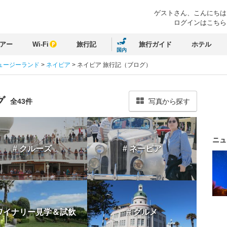
ゲストさん、
こんにちは
ログインはこちら
アー
Wi-Fi
旅行記
旅行ガイド
ホテル
国内
ュージーランド
>
ネイピア
>
ネイピア 旅行記（ブログ）
グ
全43件
写真から探す
ニュ
# クルーズ
# ネーピア
 ワイナリー見学＆試飲
# グルメ