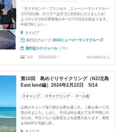
「ダイヤモンド・プリンセス ニュージーランドクルー
ズ17日の旅」のツアーはすでに9日目に入りましたが、
ようやく2つ目の寄港地のネーピアの1日が始まります。
午前7時くらい...
15
ネイピア
旅行記グループ
2024ニュージーランドクルーズ
旅行記スケジュール
（7件）
143
2024/10/12～
by kojikojiさん
第10回 島めぐりサイクリング（NZ/北島
East land編）2024年2月22日 5/14
#
キャンプ
#
サイクリング
#
一人旅
山奥のキャンプ場で静かな夜を過ごす。ご飯も食べて元
気が出ました。しかし、今日は峠を越えて太平洋側に出
るため、半日ぐらいは坂道を上る必要があります。覚悟
を決めR５号線に戻...
ネイピア