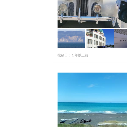
ホキティカ
マウント・マウンガヌイ
メスベン
ラッセル
ワイトモ・ケーブ
ワナカ
投稿日：１年以上前
ワンガヌイ