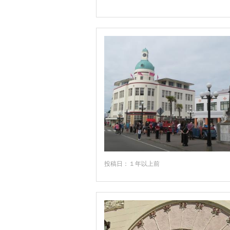
インバーカーギル
ウエストコースト
ウエストランド国立公園周辺
エイベル・タズマン国立公園周辺
オマル
カイコウラ
ギズボーン
コロマンデル・タウン
コロマンデル半島周辺
スチュワート島
投稿日：１年以上前
タウポ
タウランガ
ダニーデン
テアナウ