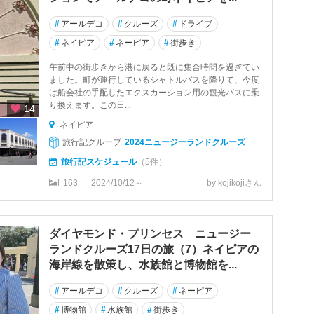
#
アールデコ
#
クルーズ
#
ドライブ
#
ネイピア
#
ネーピア
#
街歩き
午前中の街歩きから港に戻ると既に集合時間を過ぎてい
ました。町が運行しているシャトルバスを降りて、今度
は船会社の手配したエクスカーション用の観光バスに乗
り換えます。この日...
14
ネイピア
旅行記グループ
2024ニュージーランドクルーズ
旅行記スケジュール
（5件）
163
2024/10/12～
by kojikojiさん
ダイヤモンド・プリンセス ニュージー
ランドクルーズ17日の旅（7）ネイピアの
海岸線を散策し、水族館と博物館を...
#
アールデコ
#
クルーズ
#
ネーピア
#
博物館
#
水族館
#
街歩き