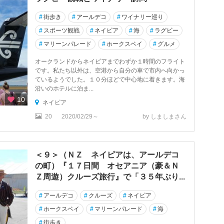
#
街歩き
#
アールデコ
#
ワイナリー巡り
#
スポーツ観戦
#
ネイピア
#
海
#
ラグビー
#
マリーンパレード
#
ホークスベイ
#
グルメ
オークランドからネイピアまでわずか１時間のフライト
です。私たち以外は、空港から自分の車で市内へ向かっ
ているようでした。１０分ほどで中心地に着きます。海
沿いのホテルに泊ま...
10
ネイピア
20
2020/02/29～
by しましまさん
＜９＞（ＮＺ ネイピアは、アールデコ
の町）『１７日間 オセアニア（豪＆Ｎ
Ｚ周遊）クルーズ旅行』で「３５年ぶり...
#
アールデコ
#
クルーズ
#
ネイピア
#
ホークスベイ
#
マリーンパレード
#
海
#
街歩き