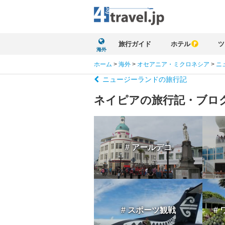
旅行ガイド
ホテル
ツ
海外
ホーム
>
海外
>
オセアニア・ミクロネシア
>
ニ
ニュージーランドの旅行記
ネイピアの旅行記・ブロ
# アールデコ
# スポーツ観戦
#