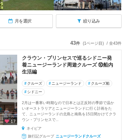
月を選択
絞り込み
43
件
(1ページ目)
/ 全43件
辺
クラウン・プリンセスで巡るシドニー発
着ニュージーランド周遊クルーズ ⑩船内
生活編
#
クルーズ
#
ニュージーランド
#
クルーズ船
#
シドニー
2月は一番寒い時期なので日本とは正反対の季節で温か
いオーストラリアとニュージーランドに行く計画をた
て、ニュージーランドの北島と南島を15日間かけてクラ
ウン・プリンセスで...
17
ネイピア
旅行記グループ
ニュージーランドクルーズ