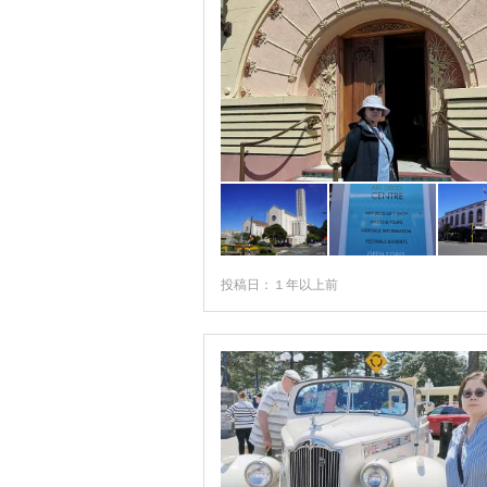
ティマル
テカポ
トンガリロ国立公園周辺
ニュープリマス
ネイピア
ネルソン
ノースランド
投稿日：１年以上前
ハミルトン
ハンマー・スプリングス
パイヒア
パーマーストンノース
ピクトン
ブレナム