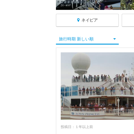
ネイピア
ニュージーランドへ戻る
旅行時期 新しい順
★アオラキ/マウントクック国立公園周
★ウェリントン
★オークランド
★クイーンズタウン
★クライストチャーチ
★フィヨルドランド国立公園周辺
★ロトルア
アーサーズ・パス国立公園周辺
投稿日：１年以上前