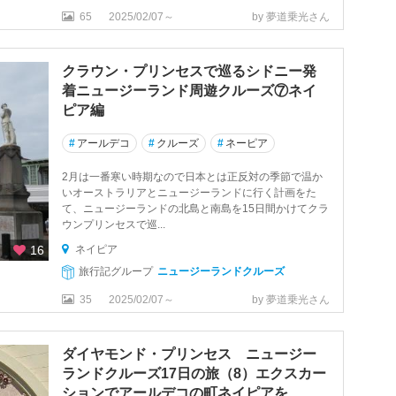
65
2025/02/07～
by 夢道乗光さん
クラウン・プリンセスで巡るシドニー発
着ニュージーランド周遊クルーズ⑦ネイ
ピア編
#
アールデコ
#
クルーズ
#
ネーピア
2月は一番寒い時期なので日本とは正反対の季節で温か
いオーストラリアとニュージーランドに行く計画をた
て、ニュージーランドの北島と南島を15日間かけてクラ
ウンプリンセスで巡...
16
ネイピア
旅行記グループ
ニュージーランドクルーズ
35
2025/02/07～
by 夢道乗光さん
ダイヤモンド・プリンセス ニュージー
ランドクルーズ17日の旅（8）エクスカー
ションでアールデコの町ネイピアを...