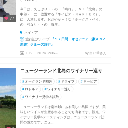
今日は、久しぶり・・の 「晴れ」。ＮＺ「北島」の
中部・・に 位置する『ネイピア（ＮＡＰＩＥＲ）』
77
に 入港します。おだやか～！な『ホークス・ベイ』
の 弓なり・・の 海岸...
ネイピア
旅行記グループ
『１７日間 オセアニア（豪＆ＮＺ
周遊）クルーズ旅行』
105
2019/12/06～
by 白い華さん
ニュージーランド北島のワイナリー巡り
#
オークランド郊外
#
ドライブ
#
ネーピア
#
ロトルア
#
ワイナリー巡り
#
ワイナリー見学＆試飲
ニュージーランドは南半球にある美しい島国ですが、美
味しいワインが生産されることでも有名です。観光、ワ
イナリー見学&テースティングは、ニュージーランド訪
問の魅力です。ニュ...