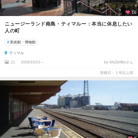
ベ
ル
16
・
タ
ニュージーランド南島・ティマルー：本当に休息したい
ズ
人の町
マ
ン
#
美術館・博物館
国
立
ティマル
公
21
2009/10/23～
by ANZdrifterさん
園
周
投稿日：１年以上前
辺
オ
マ
ル
カ
イ
コ
ウ