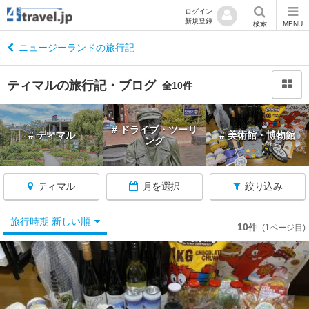
ログイン
新規登録
閉
検索
MENU
じ
る
ニュージーランドの旅行記
ティマルの旅行記・ブログ
全10件
ニ
# ドライブ・ツーリ
# ティマル
# 美術館・博物館
ュ
ング
ー
ジ
ー
ティマル
月を選択
絞り込み
ラ
ン
旅行時期 新しい順
10
ド
件
(1ページ目)
へ
戻
る