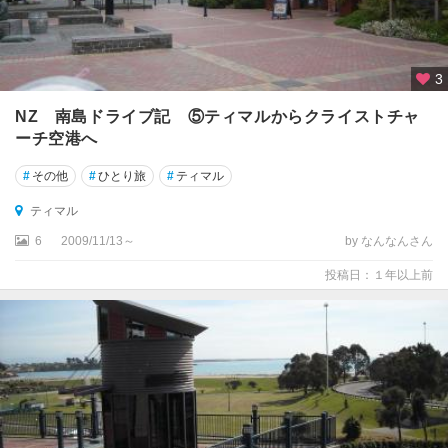
コ
ー
ス
ト
3
ウ
NZ 南島ドライブ記 ⑤ティマルからクライストチャ
エ
ーチ空港へ
ス
ト
#
その他
#
ひとり旅
#
ティマル
ラ
ティマル
ン
ド
6
2009/11/13～
by なんなんさん
国
投稿日：１年以上前
立
公
園
周
辺
エ
イ