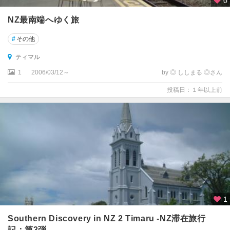
0
ラ
NZ最南端へゆく旅
ギ
#
その他
ズ
ボ
ティマル
ー
ン
1
2006/03/12～
by ◎ ししまる ◎さん
投稿日：１年以上前
コ
ロ
マ
ン
デ
ル
・
タ
ウ
ン
1
コ
Southern Discovery in NZ 2 Timaru -NZ滞在旅行
ロ
記：第3弾-