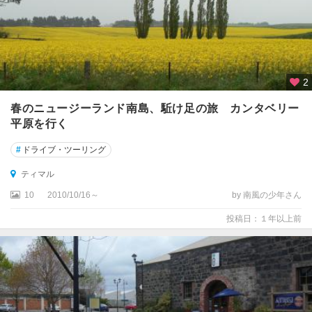
ス
国
立
公
園
2
周
辺
春のニュージーランド南島、駈け足の旅 カンタベリー
平原を行く
イ
ン
#
ドライブ・ツーリング
バ
ー
ティマル
カ
10
2010/10/16～
by 南風の少年さん
ー
ギ
投稿日：１年以上前
ル
ウ
エ
ス
ト