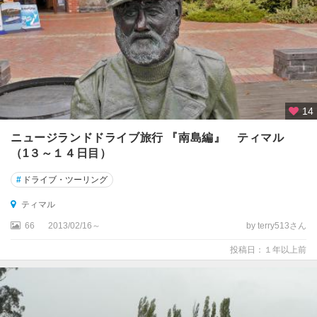
ン
ド
国
立
公
園
周
辺
14
★
ニュージランドドライブ旅行 『南島編』 ティマル
ロ
（1３～１４日目）
ト
ル
#
ドライブ・ツーリング
ア
ティマル
ア
66
2013/02/16～
by terry513さん
ー
投稿日：１年以上前
サ
ー
ズ
・
パ