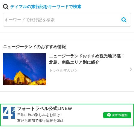
テ
ティマルの旅行記をキーワードで検索
カ
ポ
ト
ン
ガ
ニュージーランドのおすすめ情報
リ
ロ
ニュージーランドおすすめ観光地15選！
国
北島、南島エリア別に紹介
立
トラベルマガジン
公
園
周
辺
ニ
フォートラベル公式LINE＠
ュ
日常に旅の楽しみをお届け！
ー
友だち追加で旅行情報をGET
プ
リ