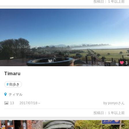
投稿日：１年以上前
ウ
ン
★
ク
ラ
イ
ス
ト
チ
3
ャ
ー
Timaru
チ
#
街歩き
★
フ
ティマル
ィ
13
2017/07/18～
by ponyoさん
ヨ
ル
投稿日：１年以上前
ド
ラ