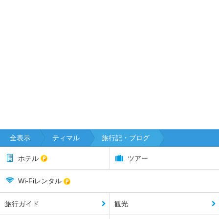
マ
ス
ネ
イ
ピ
ア
ネ
ル
ソ
ン
ノ
全表示
ティマル
旅行記・ブログ
ー
ス
ホテル
ツアー
ラ
ン
Wi-Fiレンタル
ド
旅行ガイド
観光
ハ