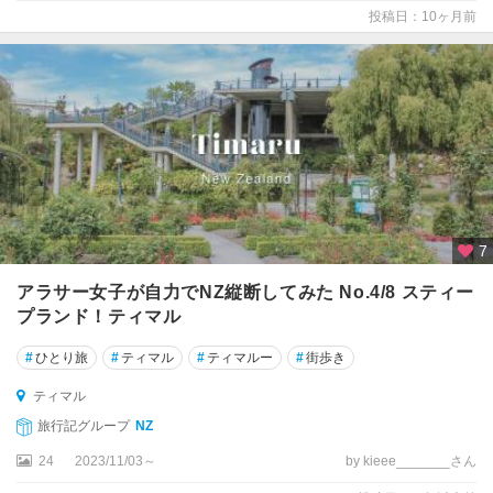
ェ
投稿日：10ヶ月前
リ
ン
ト
ン
★
オ
ー
ク
ラ
7
ン
アラサー女子が自力でNZ縦断してみた No.4/8 スティー
ド
プランド！ティマル
★
#
ひとり旅
#
ティマル
#
ティマルー
#
街歩き
ク
イ
ティマル
ー
旅行記グループ
NZ
ン
ズ
24
2023/11/03～
by kieee_______さん
タ