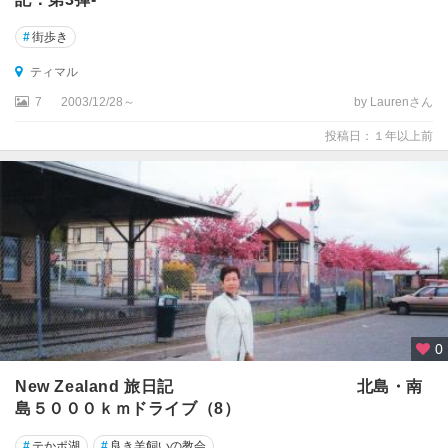
マ
ン
#
街歩き
デ
ル
ティマル
半
7
2003/12/28～
by Laurenさん
島
周
投稿日：１年以上前
辺
ス
チ
ュ
ワ
ー
ト
島
0
タ
New Zealand 旅日記 北島・南
ウ
ポ
島５０００ｋｍドライブ（8）
#
テかポ湖
#
良き羊飼いの教会