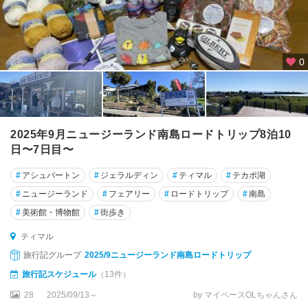
★
ア
オ
ラ
キ
0
/
マ
ウ
ン
ト
2025年9月ニュージーランド南島ロードトリップ8泊10
ク
日〜7日目〜
ッ
ク
#
アシュバートン
#
ジェラルディン
#
ティマル
#
テカポ湖
国
#
ニュージーランド
#
フェアリー
#
ロードトリップ
#
南島
立
#
美術館・博物館
#
街歩き
公
園
ティマル
周
旅行記グループ
2025/9ニュージーランド南島ロードトリップ
辺
旅行記スケジュール
（13件）
★
28
2025/09/13～
by マイペースOLちゃんさん
ウ