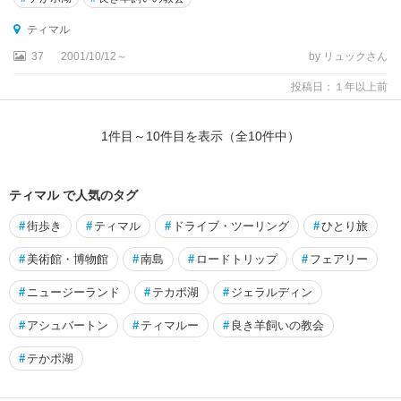
タ
ウ
ティマル
ラ
37
2001/10/12～
by リュックさん
ン
ガ
投稿日：１年以上前
ダ
ニ
1
件目～
10
件目を表示（全
10
件中）
ー
デ
ン
ティマル で人気のタグ
#
街歩き
#
ティマル
#
ドライブ・ツーリング
#
ひとり旅
テ
ア
#
美術館・博物館
#
南島
#
ロードトリップ
#
フェアリー
ナ
ウ
#
ニュージーランド
#
テカポ湖
#
ジェラルディン
テ
#
アシュバートン
#
ティマルー
#
良き羊飼いの教会
ィ
マ
#
テかポ湖
ル