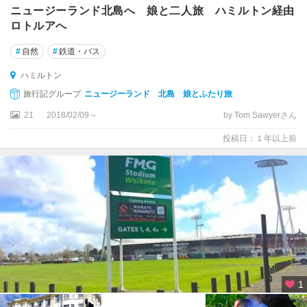
マ
ニュージーランド北島へ 娘と二人旅 ハミルトン経由
ス
ロトルアへ
ネ
#
自然
#
鉄道・バス
イ
ハミルトン
ピ
ア
旅行記グループ
ニュージーランド 北島 娘とふたり旅
21
2018/02/09～
by Tom Sawyerさん
ネ
ル
投稿日：１年以上前
ソ
ン
ノ
ー
ス
ラ
ン
ド
1
ハ