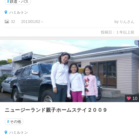
ン
#
鉄道・バス
ハミルトン
ラ
ッ
32
2013/01/02～
by りんさん
セ
投稿日：１年以上前
ル
ワ
イ
ト
モ
・
ケ
ー
ブ
10
ワ
ニュージーランド親子ホームステイ２００９
ナ
カ
#
その他
ワ
ハミルトン
ン