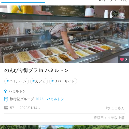
★
ア
オ
ラ
キ
/
マ
ウ
ン
ト
3
ク
ッ
のんびり街ブラ in ハミルトン
ク
国
#
ハミルトン
#
カフェ
#
リバーサイド
立
公
ハミルトン
園
旅行記グループ
2023 ハミルトン
周
57
2023/01/14～
by ここさん
辺
投稿日：１年以上前
★
ウ