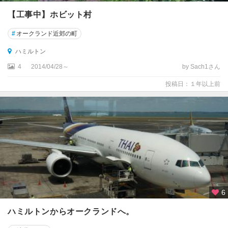
ホ
【工事中】ホビット村
キ
テ
#
オークランド近郊の町
ィ
カ
ハミルトン
4
2014/04/28～
by Sach1さん
マ
ウ
投稿日：１年以上前
ン
ト
・
マ
ウ
ン
ガ
ヌ
イ
6
メ
ス
ハミルトンからオークランドへ。
ベ