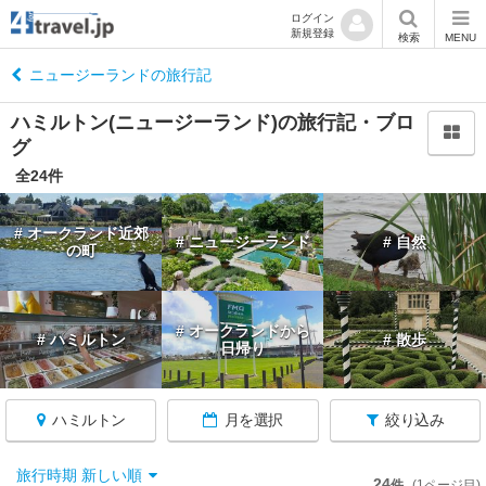
ログイン
新規登録
閉
検索
MENU
じ
る
ニュージーランドの旅行記
ハミルトン(ニュージーランド)の旅行記・ブロ
グ
全24件
ニ
ュ
# オークランド近郊
# ニュージーランド
# 自然
ー
の町
ジ
ー
ラ
# オークランドから
ン
# ハミルトン
# 散歩
日帰り
ド
へ
戻
ハミルトン
月を選択
絞り込み
る
旅行時期 新しい順
24
件
(1ページ目)