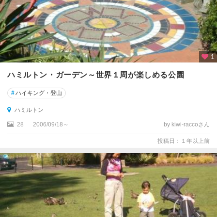
1
ハミルトン・ガーデン～世界１周が楽しめる公園
#
ハイキング・登山
ハミルトン
28
2006/09/18～
by kiwi-raccoさん
投稿日：１年以上前