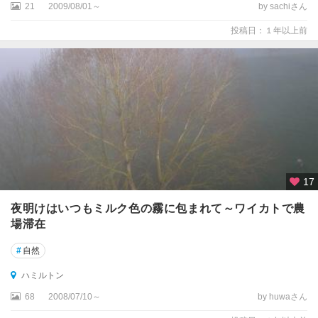
21
2009/08/01～
by sachiさん
ガ
ヌ
投稿日：１年以上前
イ
17
夜明けはいつもミルク色の霧に包まれて～ワイカトで農
場滞在
#
自然
ハミルトン
68
2008/07/10～
by huwaさん