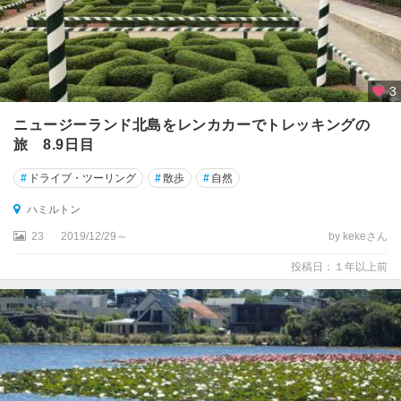
ラ
ギ
ズ
ボ
3
ー
ニュージーランド北島をレンカカーでトレッキングの
ン
旅 8.9日目
コ
#
ドライブ・ツーリング
#
散歩
#
自然
ロ
マ
ハミルトン
ン
23
2019/12/29～
by kekeさん
デ
ル
投稿日：１年以上前
・
タ
ウ
ン
コ
ロ