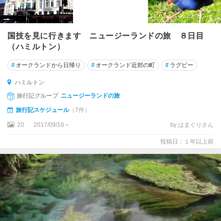
ミ
ル
ト
ン
国技を見に行きます ニュージーランドの旅 ８日目
（ハミルトン）
ハ
ン
#
オークランドから日帰り
#
オークランド近郊の町
#
ラグビー
マ
ハミルトン
ー
・
旅行記グループ
ニュージーランドの旅
ス
旅行記スケジュール
（7件）
プ
リ
20
2017/09/16～
by はまぐりさん
ン
投稿日：１年以上前
グ
ス
パ
イ
ヒ
ア