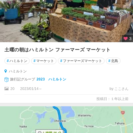
ス
国
立
公
園
周
3
辺
土曜の朝はハミルトン ファーマーズ マーケット
イ
ン
#
ハミルトン
#
マーケット
#
ファーマーズマーケット
#
北島
バ
ハミルトン
ー
カ
旅行記グループ
2023 ハミルトン
ー
20
2023/01/14～
by ここさん
ギ
ル
投稿日：１年以上前
ウ
エ
ス
ト