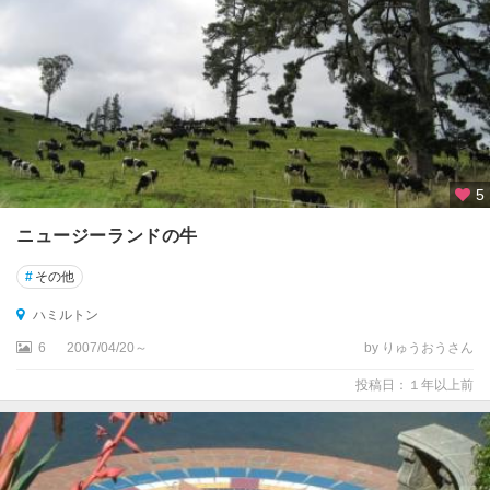
5
ニュージーランドの牛
#
その他
ハミルトン
6
2007/04/20～
by りゅうおうさん
投稿日：１年以上前