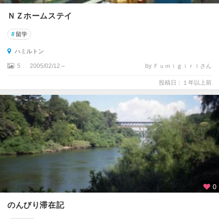
ＮＺホームステイ
#
留学
ハミルトン
5
2005/02/12～
by Ｆｕｍｉｇｉｒｌさん
投稿日：１年以上前
0
のんびり滞在記