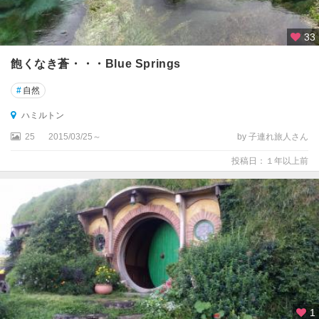
パ
ー
33
マ
ー
飽くなき蒼・・・Blue Springs
ス
ト
#
自然
ン
ノ
ハミルトン
ー
25
2015/03/25～
by 子連れ旅人さん
ス
投稿日：１年以上前
ピ
ク
ト
ン
ブ
レ
ナ
ム
1