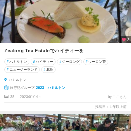
ン
ド
国
立
公
園
周
3
辺
Zealong Tea Estateでハイティーを
★
ロ
#
ハミルトン
#
ハイティー
#
ジーロング
#
ウーロン茶
ト
#
ニュージーランド
#
北島
ル
ハミルトン
ア
旅行記グループ
2023 ハミルトン
ア
38
2023/01/14～
by ここさん
ー
サ
投稿日：１年以上前
ー
ズ
・
パ