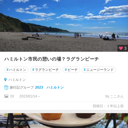
ウ
ン
★
ク
ラ
イ
ス
3
ト
チ
ハミルトン市民の憩いの場？ラグランビーチ
ャ
ー
#
ハミルトン
#
ラグランビーチ
#
ビーチ
#
ニュージーランド
チ
ハミルトン
★
旅行記グループ
2023 ハミルトン
フ
33
2023/01/14～
by ここさん
ィ
ヨ
投稿日：１年以上前
ル
ド
ラ