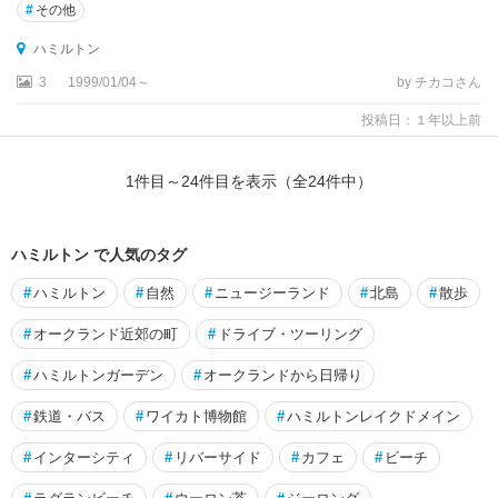
#
その他
ハミルトン
3
1999/01/04～
by チカコさん
投稿日：１年以上前
1
件目～
24
件目を表示（全
24
件中）
ハミルトン で人気のタグ
#
ハミルトン
#
自然
#
ニュージーランド
#
北島
#
散歩
#
オークランド近郊の町
#
ドライブ・ツーリング
#
ハミルトンガーデン
#
オークランドから日帰り
#
鉄道・バス
#
ワイカト博物館
#
ハミルトンレイクドメイン
#
インターシティ
#
リバーサイド
#
カフェ
#
ビーチ