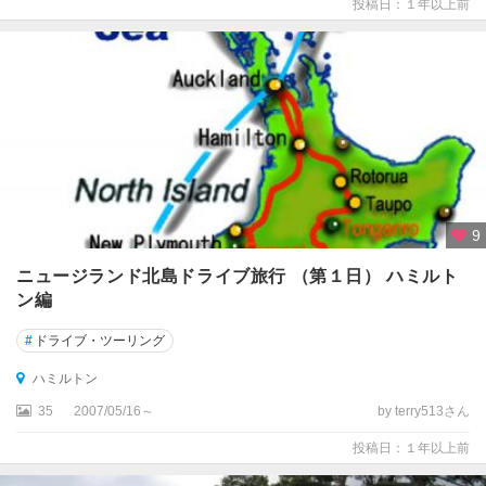
投稿日：１年以上前
9
ニュージランド北島ドライブ旅行 （第１日） ハミルト
ン編
#
ドライブ・ツーリング
ハミルトン
35
2007/05/16～
by terry513さん
投稿日：１年以上前