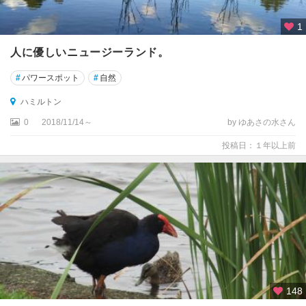
テ
カ
1
ポ
人に優しいニュージーランド。
ト
#
パワースポット
#
自然
ン
ガ
ハミルトン
リ
0
2018/11/14～
by ゆあさの水さん
ロ
国
投稿日：１年以上前
立
公
園
周
辺
ニ
ュ
ー
プ
148
リ