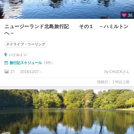
タ
ウ
ラ
36
ン
ガ
ニュージーランド北島旅行記 その１ －ハミルトン
へ－
ダ
ニ
#
ドライブ・ツーリング
ー
ハミルトン
デ
旅行記スケジュール
（9件）
ン
27
2018/12/27～
by CHUCKさん
テ
ア
投稿日：１年以上前
ナ
ウ
テ
ィ
マ
ル