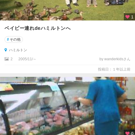
1
ベイビー連れdeハミルトンへ
#
その他
ハミルトン
2
2005/11/～
by wanderkidsさん
投稿日：１年以上前
0