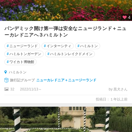
ベ
ル
・
4
タ
ズ
パンデミック開け第一弾は安全なニュージランド＋ニュ
マ
ーカレドニアへ３ハミルトン
ン
国
#
ニュージーランド
#
インターシティ
#
ハミルトン
立
#
ハミルトンガーデン
#
ハミルトンレイクドメイン
公
#
ワイカト博物館
園
周
ハミルトン
辺
旅行記グループ
ニューカレドニア＋ニュージーランド
オ
32
2022/11/13～
by 黒犬さん
マ
ル
投稿日：１年以上前
カ
イ
コ
ウ