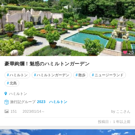
ェ
リ
ン
ト
ン
★
オ
20
ー
ク
豪華絢爛！魅惑のハミルトンガーデン
ラ
ン
#
ハミルトン
#
ハミルトンガーデン
#
散歩
#
ニュージーランド
ド
#
北島
★
ハミルトン
ク
旅行記グループ
2023 ハミルトン
イ
151
2023/01/14～
by ここさん
ー
ン
投稿日：１年以上前
ズ
タ