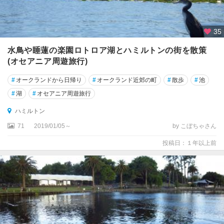
マ
ン
デ
35
ル
半
水鳥や睡蓮の楽園ロトロア湖とハミルトンの街を散策
島
(オセアニア周遊旅行)
周
辺
#
オークランドから日帰り
#
オークランド近郊の町
#
散歩
#
池
#
湖
#
オセアニア周遊旅行
ス
チ
ハミルトン
ュ
71
2019/01/05～
by こぼちゃさん
ワ
ー
投稿日：１年以上前
ト
島
タ
ウ
ポ