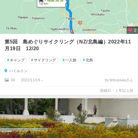
コ
ー
ス
ト
2
ウ
エ
第5回 島めぐりサイクリング（NZ/北島編）2022年11
ス
月19日 12/20
ト
#
キャンプ
#
サイクリング
#
一人旅
#
北島
ラ
ン
ハミルトン
ド
国
36
2022/11/19～
by tetsuyaaaさん
立
投稿日：１年以上前
公
園
周
辺
エ
イ