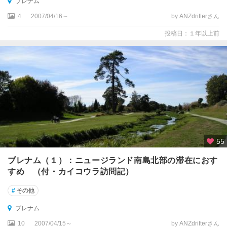
ブレナム
コ
ー
4
2007/04/16～
by ANZdrifterさん
ス
投稿日：１年以上前
ト
ウ
エ
ス
ト
ラ
ン
ド
国
55
立
公
ブレナム（１）：ニュージランド南島北部の滞在におす
園
すめ （付・カイコウラ訪問記）
周
辺
#
その他
エ
ブレナム
イ
10
2007/04/15～
by ANZdrifterさん