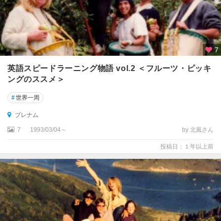
タ
ウ
ラ
ン
ガ
7
ダ
英語スピードラーニング物語 vol.2 ＜フルーツ・ピッキ
ニ
ングのススメ＞
ー
デ
#
世界一周
ン
ブレナム
テ
7
1993/03/04～
by 北風さん
ア
ナ
投稿日：１年以上前
ウ
テ
ィ
マ
ル