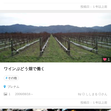
ベ
ル
投稿日：１年以上前
・
タ
ズ
マ
ン
国
立
公
園
周
1
辺
ワインぶどう畑で働く
オ
マ
#
その他
ル
ブレナム
カ
1
2006/08/16～
by ◎ ししまる ◎さん
イ
投稿日：１年以上前
コ
ウ