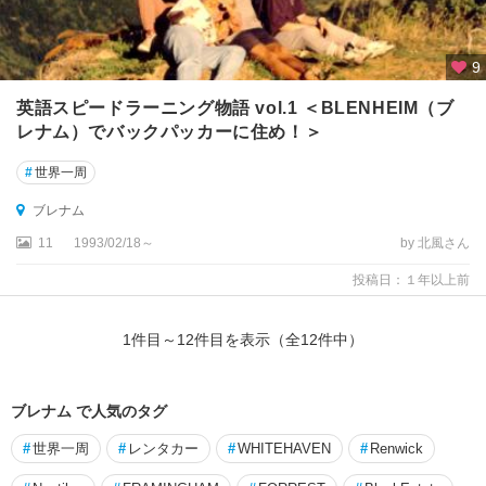
テ
カ
ポ
9
ト
英語スピードラーニング物語 vol.1 ＜BLENHEIM（ブ
ン
レナム）でバックパッカーに住め！＞
ガ
#
世界一周
リ
ロ
ブレナム
国
立
11
1993/02/18～
by 北風さん
公
投稿日：１年以上前
園
周
辺
1
件目～
12
件目を表示（全
12
件中）
ニ
ュ
ブレナム で人気のタグ
ー
プ
#
世界一周
#
レンタカー
#
WHITEHAVEN
#
Renwick
リ