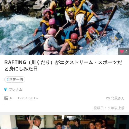
ラ
ギ
ズ
ボ
ー
ン
4
コ
ロ
RAFTING（川くだり）がエクストリーム・スポーツだ
マ
と身にしみた日
ン
デ
#
世界一周
ル
・
ブレナム
タ
6
1993/05/01～
by 北風さん
ウ
ン
投稿日：１年以上前
コ
ロ