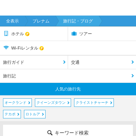
パ
ー
マ
全表示
ブレナム
旅行記・ブログ
ー
ス
ホテル
ツアー
ト
ン
Wi-Fiレンタル
ノ
ー
ス
旅行ガイド
交通
ピ
旅行記
ク
ト
人気の旅行先
ン
オークランド
クイーンズタウン
クライストチャーチ
ブ
レ
テカポ
ロトルア
ナ
ム
キーワード検索