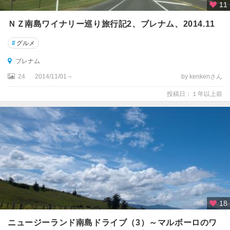
ウ
11
ン
ＮＺ南島ワイナリー巡り旅行記2、ブレナム、2014.11
★
#
グルメ
ク
ラ
ブレナム
イ
24
2014/11/01～
by kenkenさん
ス
ト
投稿日：１年以上前
チ
ャ
ー
チ
★
フ
ィ
ヨ
ル
18
ド
ラ
ニュージーランド南島ドライブ（3）～マルボーロのワ