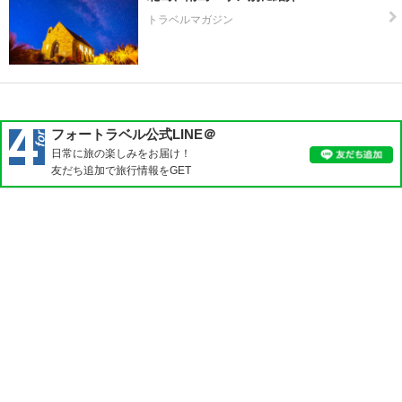
ミ
ル
トラベルマガジン
ト
ン
ハ
ン
マ
フォートラベル公式LINE＠
ー
日常に旅の楽しみをお届け！
・
友だち追加で旅行情報をGET
ス
プ
リ
ン
グ
ス
パ
イ
ヒ
ア