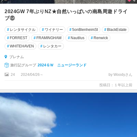
4
★
ア
2024GW 7年ぶりNZ★自然いっぱいの南島周遊ドライ
オ
ブ⑧
ラ
キ
#
レンタサイクル
#
ワイナリー
#
5onBlenheimSt
#
BlackEstate
/
#
FORREST
#
FRAMINGHAM
#
Nautilus
#
Renwick
マ
ウ
#
WHITEHAVEN
#
レンタカー
ン
ブレナム
ト
ク
旅行記グループ
2024ＧＷ ニュージーランド
ッ
24
2024/04/26～
by Woodyさん
ク
国
投稿日：１年以上前
立
公
園
周
辺
★
ウ