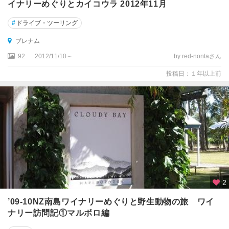
ン
イナリーめぐりとカイコウラ 2012年11月
ド
国
#
ドライブ・ツーリング
立
ブレナム
公
園
92
2012/11/10～
by red-nontaさん
周
投稿日：１年以上前
辺
★
ロ
ト
ル
ア
ア
ー
2
サ
ー
’09-10NZ南島ワイナリーめぐりと野生動物の旅 ワイ
ズ
ナリー訪問記①マルボロ編
・
パ