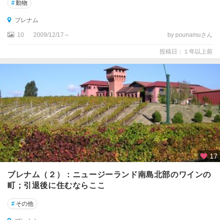
#
動物
ス
国
ブレナム
立
10
2009/12/17～
by pounamuさん
公
園
投稿日：１年以上前
周
辺
イ
ン
バ
ー
カ
ー
ギ
17
ル
ブレナム（２）：ニュージーランド南島北部のワインの
ウ
町；引退後に住むならここ
エ
ス
#
その他
ト