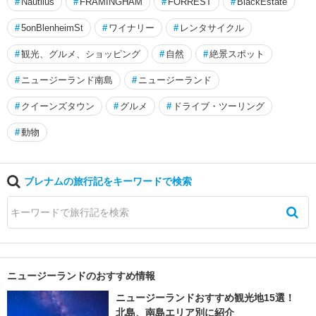
#
Nautilus
#
FRAMINGHAM
#
FORREST
#
BlackEstate
マ
ス
#
5onBlenheimSt
#
ワイナリー
#
レンタサイクル
ネ
#
観光、グルメ、ショッピング
#
自然
#
絶景スポット
イ
ピ
#
ニュージーランド南島
#
ニュージーランド
ア
#
クイーンズタウン
#
グルメ
#
ドライブ・ツーリング
ネ
#
動物
ル
ソ
ン
ブレナムの旅行記をキーワードで検索
ノ
ー
ス
ラ
ン
ド
ニュージーランドのおすすめ情報
ニュージーランドおすすめ観光地15選！
ハ
北島、南島エリア別に紹介