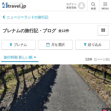
ログイン
新規登録
閉
検索
MENU
じ
る
ニュージーランドの旅行記
ブレナムの旅行記・ブログ
全12件
ブレナム
月を選択
絞り込み
ニ
ュ
ー
旅行時期 新しい順
12
件
(1ページ目)
ジ
ー
ラ
ン
ド
へ
戻
る