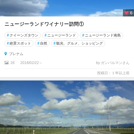
ェ
リ
6
ン
ト
ニュージーランドワイナリー訪問①
ン
#
クイーンズタウン
#
ニュージーランド
#
ニュージーランド南島
★
#
絶景スポット
#
自然
#
観光、グルメ、ショッピング
オ
ブレナム
ー
ク
26
2018/02/22～
by ガンバルマンさん
ラ
投稿日：１年以上前
ン
ド
★
ク
イ
ー
ン
ズ
タ