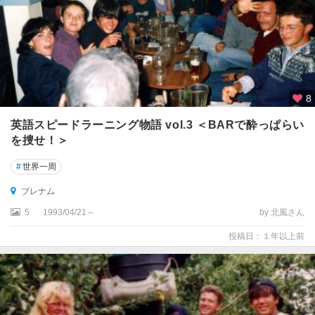
マ
ン
デ
ル
半
島
周
8
辺
英語スピードラーニング物語 vol.3 ＜BARで酔っぱらい
ス
を捜せ！＞
チ
#
世界一周
ュ
ワ
ブレナム
ー
ト
5
1993/04/21～
by 北風さん
島
投稿日：１年以上前
タ
ウ
ポ