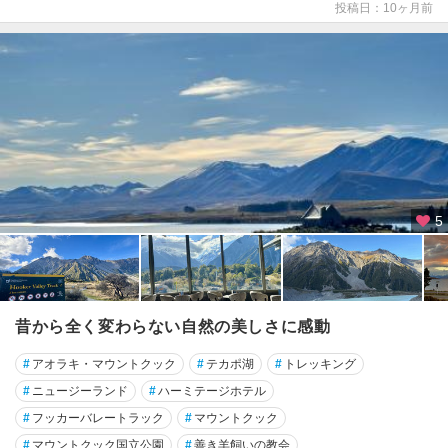
ミ
投稿日：10ヶ月前
ル
ト
ン
ハ
ン
マ
ー
・
ス
5
プ
リ
ン
グ
ス
昔から全く変わらない自然の美しさに感動
パ
#
アオラキ・マウントクック
#
テカポ湖
#
トレッキング
イ
#
ニュージーランド
#
ハーミテージホテル
ヒ
#
フッカーバレートラック
#
マウントクック
ア
#
マウントクック国立公園
#
善き羊飼いの教会