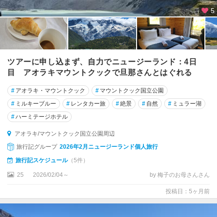
ス
5
国
立
公
園
周
ツアーに申し込まず、自力でニュージーランド：4日
辺
目 アオラキマウントクックで旦那さんとはぐれる
イ
#
アオラキ・マウントクック
#
マウントクック国立公園
ン
#
ミルキーブルー
#
レンタカー旅
#
絶景
#
自然
#
ミュラー湖
バ
#
ハーミテージホテル
ー
カ
アオラキ/マウントクック国立公園周辺
ー
旅行記グループ
2026年2月ニュージーランド個人旅行
ギ
ル
旅行記スケジュール
（5件）
25
2026/02/04～
by 梅子のお母さんさん
ウ
エ
投稿日：5ヶ月前
ス
ト