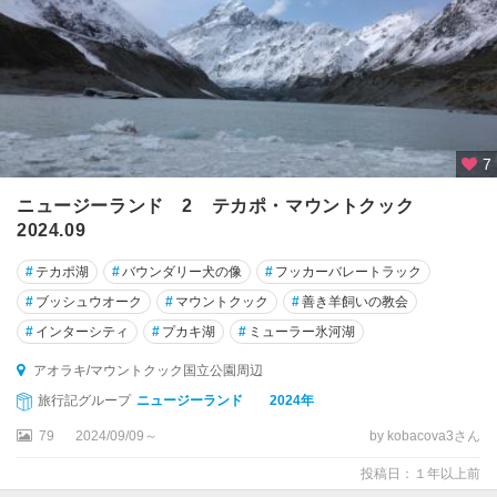
7
ニュージーランド 2 テカポ・マウントクック
2024.09
#
テカポ湖
#
バウンダリー犬の像
#
フッカーバレートラック
#
ブッシュウオーク
#
マウントクック
#
善き羊飼いの教会
#
インターシティ
#
プカキ湖
#
ミューラー氷河湖
アオラキ/マウントクック国立公園周辺
旅行記グループ
ニュージーランド 2024年
79
2024/09/09～
by kobacova3さん
投稿日：１年以上前