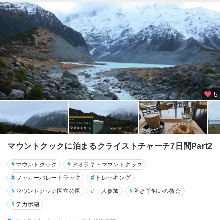
5
マウントクックに泊まるクライストチャーチ7日間Part2
#
マウントクック
#
アオラキ・マウントクック
#
フッカーバレートラック
#
トレッキング
#
マウントクック国立公園
#
一人参加
#
善き羊飼いの教会
#
テカポ湖