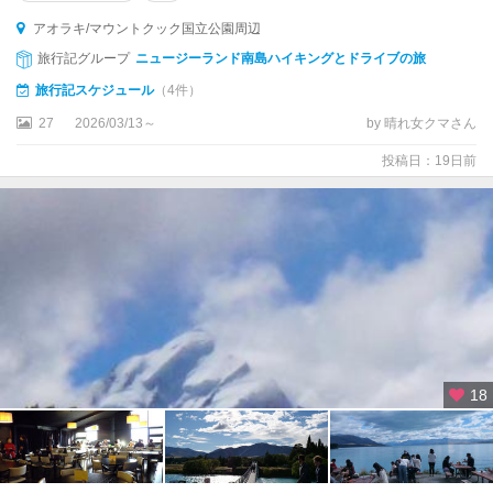
ウ
アオラキ/マウントクック国立公園周辺
ン
旅行記グループ
ニュージーランド南島ハイキングとドライブの旅
★
旅行記スケジュール
（4件）
ク
27
2026/03/13～
by 晴れ女クマさん
ラ
イ
投稿日：19日前
ス
ト
チ
ャ
ー
チ
★
フ
ィ
18
ヨ
ル
ド
ラ