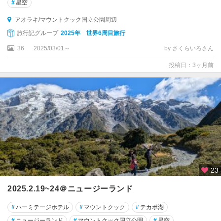
ン
#
星空
アオラキ/マウントクック国立公園周辺
ラ
ッ
旅行記グループ
2025年 世界6周目旅行
セ
36
2025/03/01～
by さくらいろさん
ル
投稿日：3ヶ月前
ワ
イ
ト
モ
・
ケ
ー
ブ
ワ
23
ナ
カ
2025.2.19~24＠ニュージーランド
ワ
#
ハーミテージホテル
#
マウントクック
#
テカポ湖
ン
#
ニュージーランド
#
マウントクック国立公園
#
星空