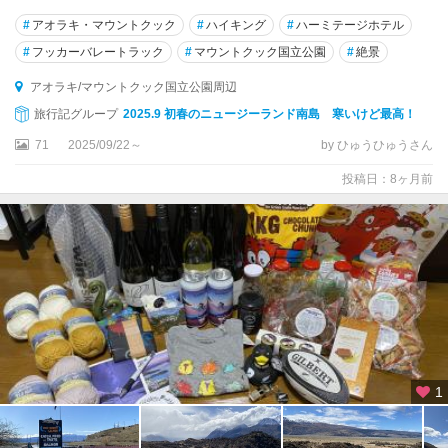
タ
ウ
#
アオラキ・マウントクック
#
ハイキング
#
ハーミテージホテル
ラ
#
フッカーバレートラック
#
マウントクック国立公園
#
絶景
ン
ガ
アオラキ/マウントクック国立公園周辺
旅行記グループ
2025.9 初春のニュージーランド南島 寒いけど最高！
ダ
71
2025/09/22～
by ひゅうひゅうさん
ニ
ー
投稿日：8ヶ月前
デ
ン
テ
ア
ナ
ウ
テ
ィ
1
マ
ル