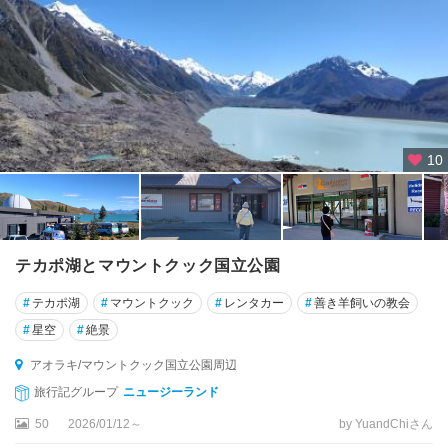
コ
ー
ス
ト
ウ
エ
ス
10
ト
ラ
ン
ド
国
テカポ湖とマウントクック国立公園
立
公
#
テカポ湖
#
マウントクック
#
レンタカー
#
善き羊飼いの教会
園
#
星空
#
絶景
周
辺
アオラキ/マウントクック国立公園周辺
旅行記グループ
ニュージーランド
エ
50
2026/01/12～
by YuandChiさん
イ