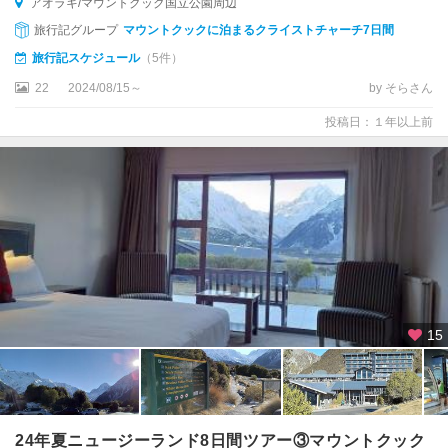
アオラキ/マウントクック国立公園周辺
旅行記グループ
マウントクックに泊まるクライストチャーチ7日間
旅行記スケジュール
（5件）
22
2024/08/15～
by そらさん
投稿日：１年以上前
15
24年夏ニュージーランド8日間ツアー③マウントクック