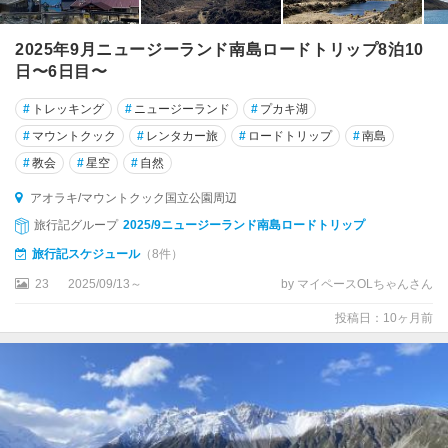
テ
カ
2025年9月ニュージーランド南島ロードトリップ8泊10
ポ
日〜6日目〜
ト
#
トレッキング
#
ニュージーランド
#
プカキ湖
ン
#
マウントクック
#
レンタカー旅
#
ロードトリップ
#
南島
ガ
リ
#
教会
#
星空
#
自然
ロ
アオラキ/マウントクック国立公園周辺
国
立
旅行記グループ
2025/9ニュージーランド南島ロードトリップ
公
旅行記スケジュール
（8件）
園
23
2025/09/13～
by マイペースOLちゃんさん
周
辺
投稿日：10ヶ月前
ニ
ュ
ー
プ
リ