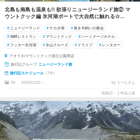
北島も南島も温泉も!! 欲張りニュージーランド旅② マ
ウントクック編 氷河湖ボートで大自然に触れる☆...
#
ニュージーランド
#
テカポ湖
#
善き羊飼いの教会
#
湖畔レストラン
#
マウントクック
#
ハーミテージホテル
#
フッカー氷河湖
#
氷山クルーズ
#
ドライブ
#
レンタカー
アオラキ/マウントクック国立公園周辺
旅行記グループ
ニュージーランド旅
旅行記スケジュール
（7件）
56
2024/12/22～
by うーたさん
投稿日：１年以上前