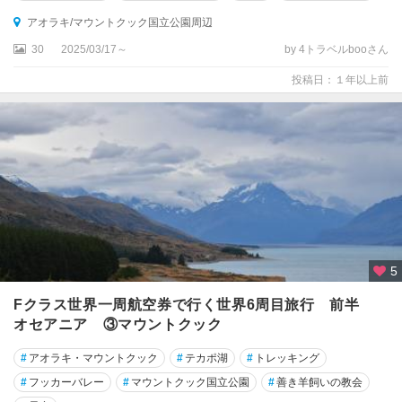
ホ
アオラキ/マウントクック国立公園周辺
キ
テ
30
2025/03/17～
by 4トラベルbooさん
ィ
投稿日：１年以上前
カ
マ
ウ
ン
ト
・
マ
ウ
ン
5
ガ
ヌ
Fクラス世界一周航空券で行く世界6周目旅行 前半
イ
オセアニア ③マウントクック
メ
#
アオラキ・マウントクック
#
テカポ湖
#
トレッキング
ス
#
フッカーバレー
#
マウントクック国立公園
#
善き羊飼いの教会
ベ