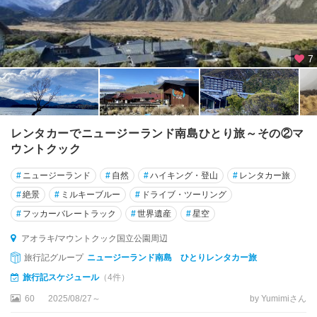
マ
ス
ネ
7
イ
ピ
ア
ネ
レンタカーでニュージーランド南島ひとり旅～その②マ
ル
ウントクック
ソ
ン
#
ニュージーランド
#
自然
#
ハイキング・登山
#
レンタカー旅
#
絶景
#
ミルキーブルー
#
ドライブ・ツーリング
ノ
ー
#
フッカーバレートラック
#
世界遺産
#
星空
ス
アオラキ/マウントクック国立公園周辺
ラ
旅行記グループ
ニュージーランド南島 ひとりレンタカー旅
ン
ド
旅行記スケジュール
（4件）
60
2025/08/27～
by Yumimiさん
ハ