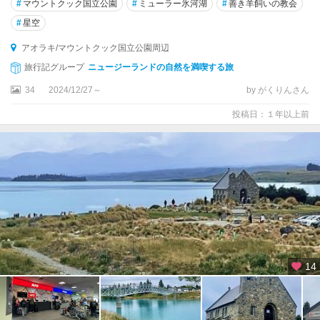
#
マウントクック国立公園
#
ミューラー氷河湖
#
善き羊飼いの教会
#
星空
アオラキ/マウントクック国立公園周辺
旅行記グループ
ニュージーランドの自然を満喫する旅
34
2024/12/27～
by がくりんさん
投稿日：１年以上前
14