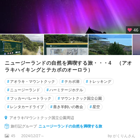
46
ニュージーランドの自然を満喫する旅・・・4 （アオ
ラキハイキングとテカポのオーロラ）
#
アオラキ・マウントクック
#
テカポ湖
#
トレッキング
#
ニュージーランド
#
ハーミテージホテル
#
フッカーバレートラック
#
マウントクック国立公園
#
レンタカードライブ
#
善き羊飼いの教会
#
星空
アオラキ/マウントクック国立公園周辺
旅行記グループ
ニュージーランドの自然を満喫する旅
45
2024/12/27～
by がくりんさん