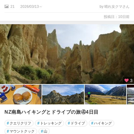
ェ
21
2026/03/13～
by 晴れ女クマさん
リ
ン
投稿日：10日前
ト
ン
★
オ
ー
ク
ラ
ン
ド
3
★
ク
イ
ー
NZ南島ハイキングとドライブの旅④4日目
ン
#
クエリクリフ
#
トレッキング
#
ドライブ
#
ハイキング
ズ
タ
#
マウントクック
#
山