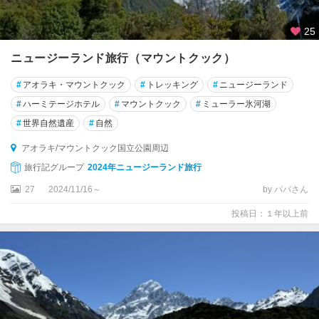
25
ニュージーランド旅行（マウントクック）
#
アオラキ・マウントクック
#
トレッキング
#
ニュージーランド
#
ハーミテージホテル
#
マウントクック
#
ミューラー氷河湖
#
世界自然遺産
#
自然
アオラキ/マウントクック国立公園周辺
旅行記グループ
2024年ニュージーランド旅行
27
2024/11/16～
by パパさん
投稿日：１年以上前