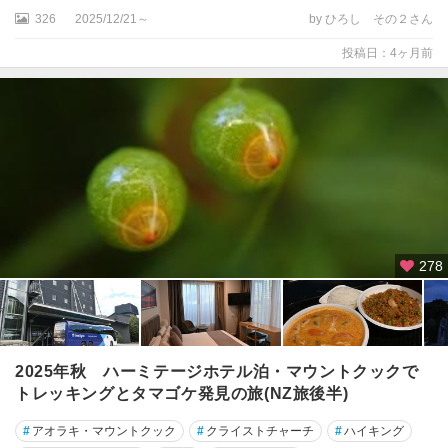
ラ
326
2025/12/21～
by ひろし その２さん
投稿日：4ヶ月前
ギ
ズ
ボ
ー
ン
コ
ロ
マ
ン
278
デ
ル
・
タ
ウ
2025年秋 ハーミテージホテル泊・マウントクックで
ン
トレッキングとタマゴケ発見の旅(NZ旅後半)
コ
#
アオラキ・マウントクック
#
クライストチャーチ
#
ハイキング
ロ