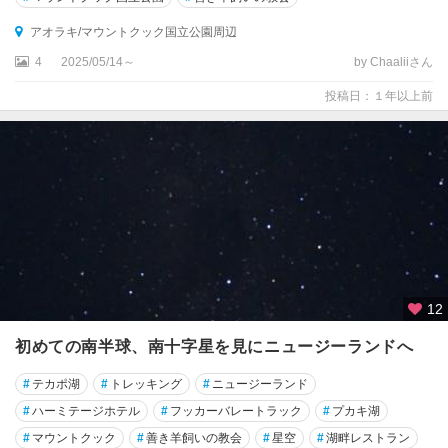
パ
アオラキ/マウントクック国立公園周辺
ー
マ
4
2025/05/14～
by Chaaliiさん
ー
投稿日：１年以上前
ス
ト
ン
ノ
ー
ス
ピ
ク
ト
12
ン
初めての南半球、南十字星を見にニュージーランドへ
ブ
レ
#
テカポ湖
#
トレッキング
#
ニュージーランド
ナ
#
ハーミテージホテル
#
フッカーバレートラック
#
プカキ湖
ム
#
マウントクック
#
善き羊飼いの教会
#
星空
#
湖畔レストラン