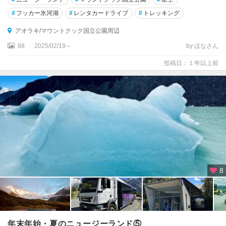
ガ
#
フッカー氷河湖
#
レンタカードライブ
#
トレッキング
ヌ
イ
アオラキ/マウントクック国立公園周辺
88
2025/02/19～
by ほなさん
投稿日：１年以上前
8
年末年始・夏のニュージーランド⑤