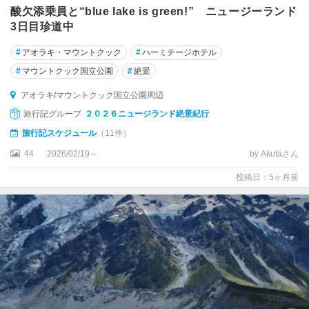
ン
酸欠添乗員と“blue lake is green!” ニュージーランド
ド
3日目珍道中
国
立
#
アオラキ・マウントクック
#
ハーミテージホテル
公
#
マウントクック国立公園
#
絶景
園
周
アオラキ/マウントクック国立公園周辺
辺
旅行記グループ
２０２６ニュージランド絶景紀行
★
旅行記スケジュール
（11件）
ロ
44
2026/02/19～
by Akutaさん
ト
ル
投稿日：5ヶ月前
ア
ア
ー
サ
ー
ズ
・
パ