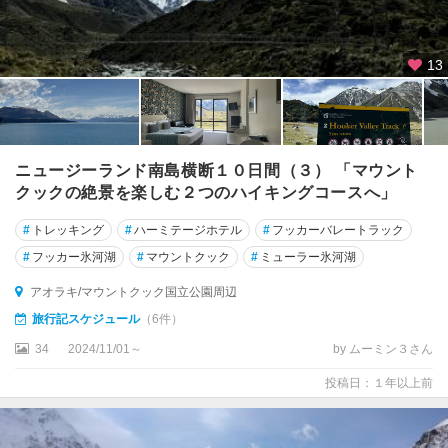
13
ニュージーランド南島横断１０日間（３） 「マウント
クックの絶景を楽しむ２つのハイキングコースへ」
#
トレッキング
#
ハーミテージホテル
#
フッカーバレートラック
#
フッカー氷河湖
#
マウントクック
#
ミューラー氷河湖
アオラキ/マウントクック国立公園周辺
旅行記スケジュール
（6件）
34
2024/11/01～
by ムーミン３さん
投稿日：１年以上前