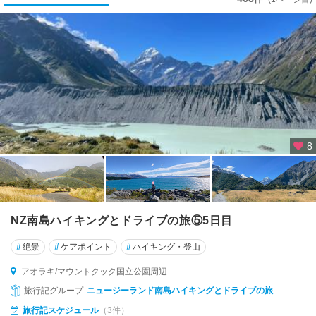
★
ア
オ
ラ
キ
/
マ
ウ
ン
ト
8
ク
ッ
ク
国
立
NZ南島ハイキングとドライブの旅⑤5日目
公
園
#
絶景
#
ケアポイント
#
ハイキング・登山
周
辺
アオラキ/マウントクック国立公園周辺
旅行記グループ
ニュージーランド南島ハイキングとドライブの旅
★
旅行記スケジュール
（3件）
ウ