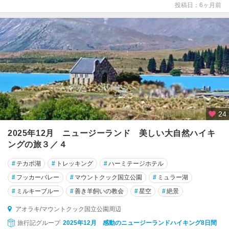
ベ
投稿日：6ヶ月前
ル
・
タ
ズ
マ
ン
国
立
公
園
24
周
辺
2025年12月 ニュージーランド 美しい大自然ハイキ
ングの旅３／４
オ
マ
#
テカポ湖
#
トレッキング
#
ハーミテージホテル
ル
#
フッカーバレー
#
マウントクック国立公園
#
ミュラー湖
#
ミルキーブルー
#
善き羊飼いの教会
#
星空
#
絶景
カ
イ
アオラキ/マウントクック国立公園周辺
コ
旅行記グループ
2025年12月 感動のニュージーランドハイキング8日間
ウ