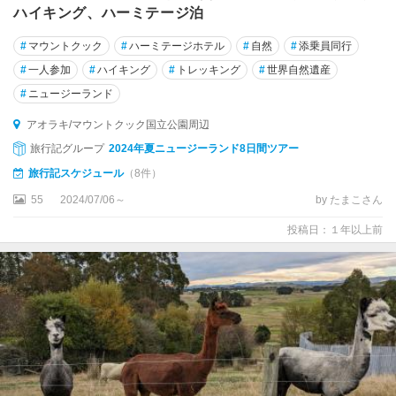
ハイキング、ハーミテージ泊
#
マウントクック
#
ハーミテージホテル
#
自然
#
添乗員同行
#
一人参加
#
ハイキング
#
トレッキング
#
世界自然遺産
#
ニュージーランド
アオラキ/マウントクック国立公園周辺
旅行記グループ
2024年夏ニュージーランド8日間ツアー
旅行記スケジュール
（8件）
55
2024/07/06～
by たまこさん
投稿日：１年以上前