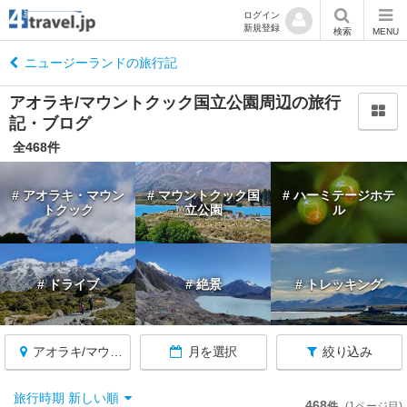
ログイン
新規登録
閉
検索
MENU
じ
る
ニュージーランドの旅行記
アオラキ/マウントクック国立公園周辺の旅行
記・ブログ
全468件
ニ
ュ
# アオラキ・マウン
# マウントクック国
# ハーミテージホテ
ー
トクック
立公園
ル
ジ
ー
ラ
ン
# ドライブ
# 絶景
# トレッキング
ド
へ
戻
アオラキ/マウントクック国立公園周辺
月を選択
絞り込み
る
旅行時期 新しい順
468
件
(1ページ目)