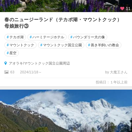
11
春のニュージーランド（テカポ湖・マウントクック）
母娘旅行③
#
テカポ湖
#
ハーミテージホテル
#
バウンダリー犬の像
#
マウントクック
#
マウントクック国立公園
#
善き羊飼いの教会
#
星空
アオラキ/マウントクック国立公園周辺
63
2024/11/18～
by 大魔王さん
投稿日：１年以上前