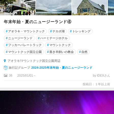
年末年始・夏のニュージーランド④
#
アオラキ・マウントクック
#
テカポ湖
#
トレッキング
#
ニュージーランド
#
ハーミテージホテル
#
フッカーバレートラック
#
マウントクック
#
マウントクック国立公園
#
善き羊飼いの教会
#
自然
アオラキ/マウントクック国立公園周辺
旅行記グループ
2024-2025年末年始・夏のニュージーランド
36
2025/01/01～
by IDEXさん
投稿日：１年以上前