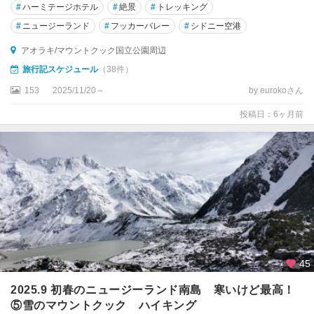
マ
#
ハーミテージホテル
#
絶景
#
トレッキング
ン
#
ニュージーランド
#
フッカーバレー
#
シドニー空港
デ
ル
アオラキ/マウントクック国立公園周辺
半
旅行記スケジュール
（38件）
島
153
2025/11/20～
by eurokoさん
周
辺
投稿日：6ヶ月前
ス
チ
ュ
ワ
ー
ト
島
タ
45
ウ
ポ
2025.9 初春のニュージーランド南島 寒いけど最高！
⑤雪のマウントクック ハイキング