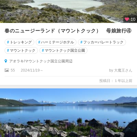
10
春のニュージーランド（マウントクック） 母娘旅行④
#
トレッキング
#
ハーミテージホテル
#
フッカーバレートラック
#
マウントクック
#
マウントクック国立公園
アオラキ/マウントクック国立公園周辺
55
2024/11/19～
by 大魔王さん
投稿日：１年以上前