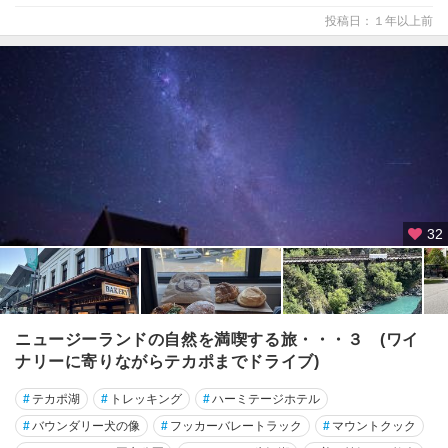
投稿日：１年以上前
32
ニュージーランドの自然を満喫する旅・・・３ (ワイ
ナリーに寄りながらテカポまでドライブ)
#
テカポ湖
#
トレッキング
#
ハーミテージホテル
#
バウンダリー犬の像
#
フッカーバレートラック
#
マウントクック